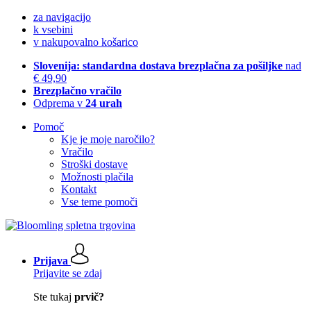
za navigacijo
k vsebini
v nakupovalno košarico
Slovenija: standardna dostava brezplačna za pošiljke
nad
€ 49,90
Brezplačno vračilo
Odprema v
24 urah
Pomoč
Kje je moje naročilo?
Vračilo
Stroški dostave
Možnosti plačila
Kontakt
Vse teme pomoči
Prijava
Prijavite se zdaj
Ste tukaj
prvič?