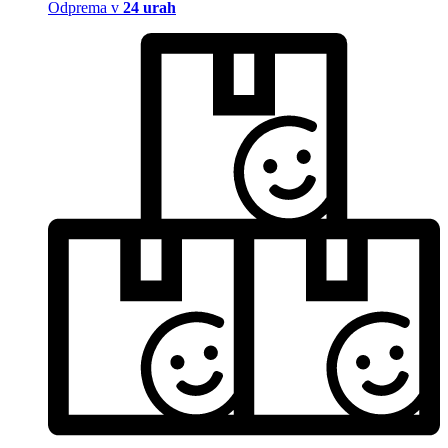
Odprema v
24 urah