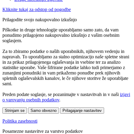
Kliknite tukaj za odstop od pogodbe
Prilagodite svojo nakupovalno izkušnjo
Piškotke in druge tehnologije uporabljamo samo zato, da vam
ponudimo prilagojeno nakupovalno izkušnjo z vašim osebnim
soglasjem.
Za to zbiramo podatke o naših uporabnikih, njihovem vedenju in
napravah. To uporabljamo za stalno optimizacijo naše spletne strani
in za prikaz prilagojenega oglaševanja in vsebine ter za analizo
statistike uporabe. Vaše šifrirane podatke lahko tudi primerjamo z
zunanjimi ponudniki in vam prikažemo ponudbe prek njihovih
spletnih oglaševalskih kanalov, le če njihove storitve že uporabljate
sami.
Preden podate soglasje, se pozanimajte v nastavitvah in v naši
izjavi
o varovanju osebnih podatkov
.
Strinjam se
Samo obvezno
Prilagajanje nastavitev
Politika zasebnosti
Posamezne nastavitve za varstvo podatkov