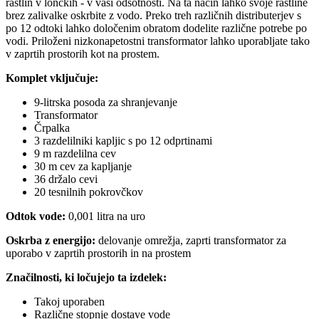
rastlin v lončkih - v vaši odsotnosti. Na ta način lahko svoje rastline
brez zalivalke oskrbite z vodo. Preko treh različnih distributerjev s
po 12 odtoki lahko določenim obratom dodelite različne potrebe po
vodi. Priloženi nizkonapetostni transformator lahko uporabljate tako
v zaprtih prostorih kot na prostem.
Komplet vključuje:
9-litrska posoda za shranjevanje
Transformator
Črpalka
3 razdelilniki kapljic s po 12 odprtinami
9 m razdelilna cev
30 m cev za kapljanje
36 držalo cevi
20 tesnilnih pokrovčkov
Odtok vode:
0,001 litra na uro
Oskrba z energijo:
delovanje omrežja, zaprti transformator za
uporabo v zaprtih prostorih in na prostem
Značilnosti, ki ločujejo ta izdelek:
Takoj uporaben
Različne stopnje dostave vode