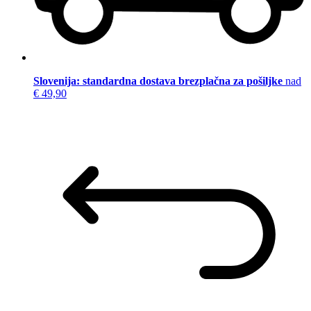
Slovenija: standardna dostava brezplačna za pošiljke
nad
€ 49,90