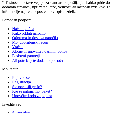
* Ti stroški dostave veljajo za standardno pošiljanje. Lahko pride do
dodatnih stroškov, npr. zaradi teže, velikosti ali lastnosti izdelkov. Te
informacije najdete neposredno v opisu izdelka.
Pomoč in podpora
Načini plačila
Kako oddati naročilo
Odprema in dostava naročila
Moj uporabniški račun
Vračila
Akcije in unovčitev darilnih bonov
Poslovni partnerji
Ali potrebujete dodatno pomoč?
Moj račun
Prijavite se
Registracija
Ste pozabili geslo?
Kje se nahaja moj paket?
Unovčite kodo za popust
Izvedite več
Svetovalec