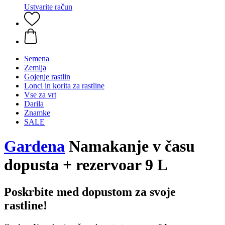
Ustvarite račun
Semena
Zemlja
Gojenje rastlin
Lonci in korita za rastline
Vse za vrt
Darila
Znamke
SALE
Gardena
Namakanje v času
dopusta + rezervoar 9 L
Poskrbite med dopustom za svoje
rastline!