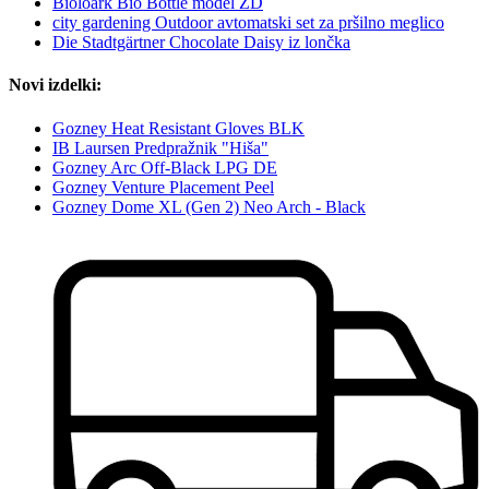
Bioloark Bio Bottle model ZD
city gardening Outdoor avtomatski set za pršilno meglico
Die Stadtgärtner Chocolate Daisy iz lončka
Novi izdelki:
Gozney Heat Resistant Gloves BLK
IB Laursen Predpražnik "Hiša"
Gozney Arc Off-Black LPG DE
Gozney Venture Placement Peel
Gozney Dome XL (Gen 2) Neo Arch - Black