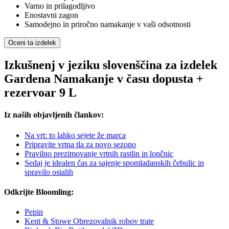
Varno in prilagodljivo
Enostavni zagon
Samodejno in priročno namakanje v vaši odsotnosti
Oceni ta izdelek
Izkušnenj v jeziku slovenščina za izdelek
Gardena Namakanje v času dopusta +
rezervoar 9 L
Iz naših objavljenih člankov:
Na vrt: to lahko sejete že marca
Pripravite vrtna tla za novo sezono
Pravilno prezimovanje vrtnih rastlin in lončnic
Sedaj je idealen čas za sajenje spomladanskih čebulic in
spravilo ostalih
Odkrijte Bloomling:
Pepin
Kent & Stowe Obrezovalnik robov trate