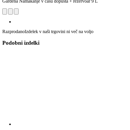
Gardena Namakanje v času dopusta + rezervoar 9 L
Razprodano
Izdelek v naši trgovini ni več na voljo
Podobni izdelki