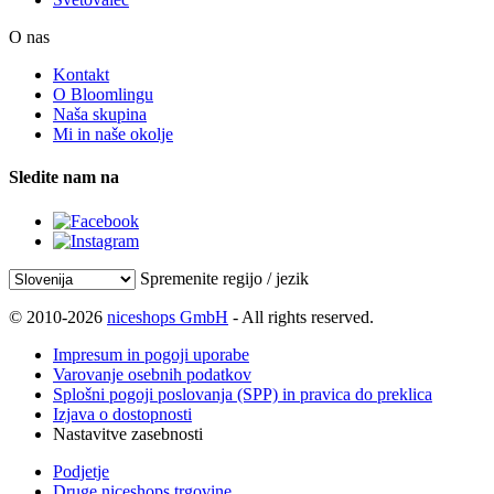
O nas
Kontakt
O Bloomlingu
Naša skupina
Mi in naše okolje
Sledite nam na
Spremenite regijo / jezik
© 2010-2026
niceshops GmbH
- All rights reserved.
Impresum in pogoji uporabe
Varovanje osebnih podatkov
Splošni pogoji poslovanja (SPP) in pravica do preklica
Izjava o dostopnosti
Nastavitve zasebnosti
Podjetje
Druge niceshops trgovine