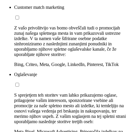
Customer match marketing
Z vašo privolitvijo vas bomo obveščali tudi o promocijah
zunaj našega spletnega mesta in vam prikazovali ustrezne
izdelke. V ta namen vaše šifrirane osebne podatke
sinhroniziramo z naslednjimi zunanjimi ponudniki in
uporabljamo njihove spletne oglaševalske kanale, če že
uporabljate njihove storitve:
Bing, Criteo, Meta, Google, LinkedIn, Pinterest, TikTok
Oglaševanje
S sprejetjem teh storitev vam lahko prikazujemo oglase,
prilagojene vašim interesom, sponzorirane vsebine ali
promocije za naše spletno mesto ali izdelke, ki temleljijo na
osnovi vašega vedenja pri brskanju in nakupovanju, ter
merimo njihov uspeh. Z vašim soglasjem na tej spletni strani
uporabljamo naslednje storitve tretjih oseb:
Meta-Pixel, Microsoft Advertising, Priporočila izdelkov na