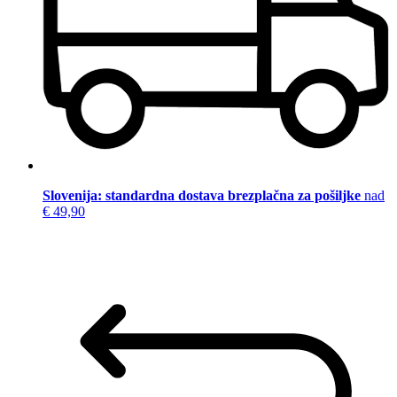
Slovenija: standardna dostava brezplačna za pošiljke
nad
€ 49,90