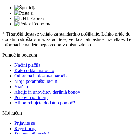
* Ti stroški dostave veljajo za standardno pošiljanje. Lahko pride do
dodatnih stroškov, npr. zaradi teže, velikosti ali lastnosti izdelkov. Te
informacije najdete neposredno v opisu izdelka.
Pomoč in podpora
Načini plačila
Kako oddati naročilo
Odprema in dostava naročila
Moj uporabniški račun
Vračila
Akcije in unovčitev darilnih bonov
Poslovni partnerji
Ali potrebujete dodatno pomoč?
Moj račun
Prijavite se
Registracija
Ste pozabili geslo?