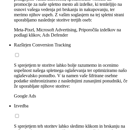
promocije za naše spletno mesto ali izdelke, ki temleljijo na
osnovi vašega vedenja pri brskanju in nakupovanju, ter
merimo njihov uspeh. Z vašim soglasjem na tej spletni strani
uporabljamo naslednje storitve tretjih oseb:
Meta-Pixel, Microsoft Advertising, Priporočila izdelkov na
podlagi klikov, Ads Defender
Razširjen Conversion Tracking
S sprejetjem te storitve lahko bolje razumemo in ocenimo
uspešnost našega spletnega oglaševanja ter optimiziramo našo
oglaševalsko ponudbo. V ta namen vaše šifrirane osebne
podatke sinhroniziramo z naslednjimi zunanjimi ponudniki, če
že uporabljate njihove storitve:
Google Ads
Izvedba
S sprejetjem teh storitev lahko sledimo klikom in brskanju na