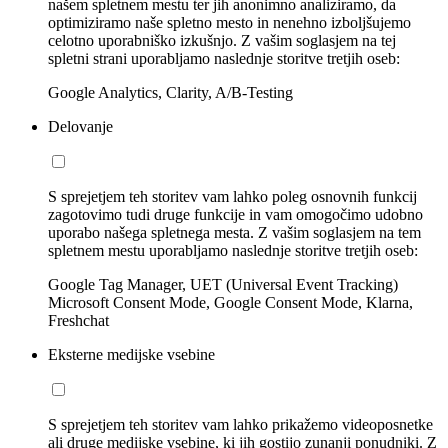
našem spletnem mestu ter jih anonimno analiziramo, da
optimiziramo naše spletno mesto in nenehno izboljšujemo
celotno uporabniško izkušnjo. Z vašim soglasjem na tej
spletni strani uporabljamo naslednje storitve tretjih oseb:
Google Analytics, Clarity, A/B-Testing
Delovanje
S sprejetjem teh storitev vam lahko poleg osnovnih funkcij
zagotovimo tudi druge funkcije in vam omogočimo udobno
uporabo našega spletnega mesta. Z vašim soglasjem na tem
spletnem mestu uporabljamo naslednje storitve tretjih oseb:
Google Tag Manager, UET (Universal Event Tracking)
Microsoft Consent Mode, Google Consent Mode, Klarna,
Freshchat
Eksterne medijske vsebine
S sprejetjem teh storitev vam lahko prikažemo videoposnetke
ali druge medijske vsebine, ki jih gostijo zunanji ponudniki. Z