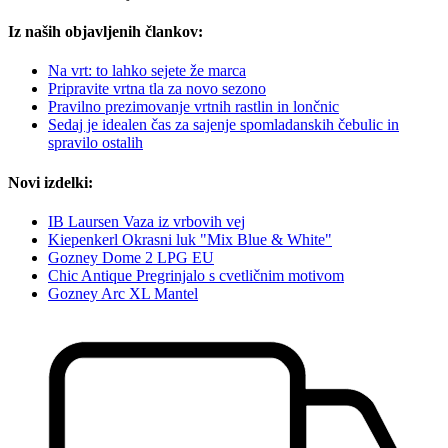
Iz naših objavljenih člankov:
Na vrt: to lahko sejete že marca
Pripravite vrtna tla za novo sezono
Pravilno prezimovanje vrtnih rastlin in lončnic
Sedaj je idealen čas za sajenje spomladanskih čebulic in
spravilo ostalih
Novi izdelki:
IB Laursen Vaza iz vrbovih vej
Kiepenkerl Okrasni luk "Mix Blue & White"
Gozney Dome 2 LPG EU
Chic Antique Pregrinjalo s cvetličnim motivom
Gozney Arc XL Mantel