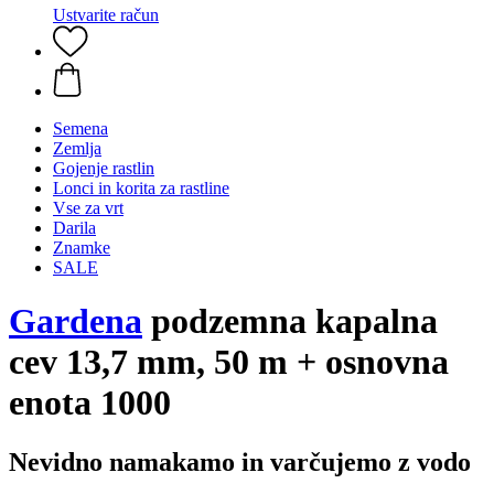
Ustvarite račun
Semena
Zemlja
Gojenje rastlin
Lonci in korita za rastline
Vse za vrt
Darila
Znamke
SALE
Gardena
podzemna kapalna
cev 13,7 mm, 50 m + osnovna
enota 1000
Nevidno namakamo in varčujemo z vodo