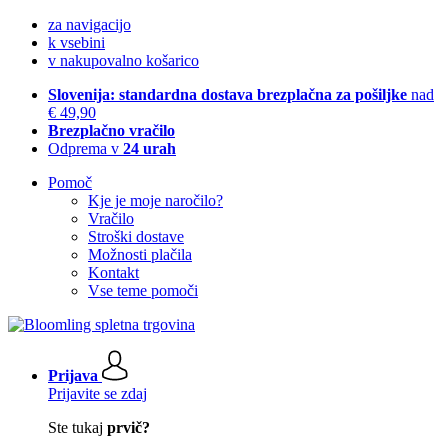
za navigacijo
k vsebini
v nakupovalno košarico
Slovenija: standardna dostava brezplačna za pošiljke
nad
€ 49,90
Brezplačno vračilo
Odprema v
24 urah
Pomoč
Kje je moje naročilo?
Vračilo
Stroški dostave
Možnosti plačila
Kontakt
Vse teme pomoči
Prijava
Prijavite se zdaj
Ste tukaj
prvič?