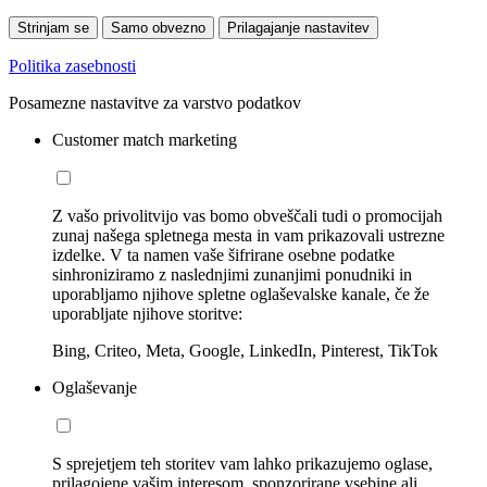
Strinjam se
Samo obvezno
Prilagajanje nastavitev
Politika zasebnosti
Posamezne nastavitve za varstvo podatkov
Customer match marketing
Z vašo privolitvijo vas bomo obveščali tudi o promocijah
zunaj našega spletnega mesta in vam prikazovali ustrezne
izdelke. V ta namen vaše šifrirane osebne podatke
sinhroniziramo z naslednjimi zunanjimi ponudniki in
uporabljamo njihove spletne oglaševalske kanale, če že
uporabljate njihove storitve:
Bing, Criteo, Meta, Google, LinkedIn, Pinterest, TikTok
Oglaševanje
S sprejetjem teh storitev vam lahko prikazujemo oglase,
prilagojene vašim interesom, sponzorirane vsebine ali