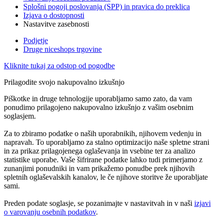
Splošni pogoji poslovanja (SPP) in pravica do preklica
Izjava o dostopnosti
Nastavitve zasebnosti
Podjetje
Druge niceshops trgovine
Kliknite tukaj za odstop od pogodbe
Prilagodite svojo nakupovalno izkušnjo
Piškotke in druge tehnologije uporabljamo samo zato, da vam
ponudimo prilagojeno nakupovalno izkušnjo z vašim osebnim
soglasjem.
Za to zbiramo podatke o naših uporabnikih, njihovem vedenju in
napravah. To uporabljamo za stalno optimizacijo naše spletne strani
in za prikaz prilagojenega oglaševanja in vsebine ter za analizo
statistike uporabe. Vaše šifrirane podatke lahko tudi primerjamo z
zunanjimi ponudniki in vam prikažemo ponudbe prek njihovih
spletnih oglaševalskih kanalov, le če njihove storitve že uporabljate
sami.
Preden podate soglasje, se pozanimajte v nastavitvah in v naši
izjavi
o varovanju osebnih podatkov
.