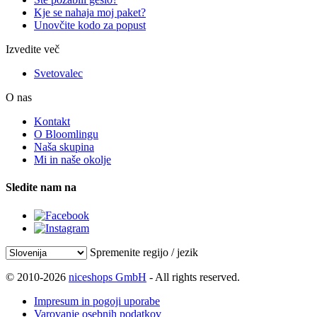
Kje se nahaja moj paket?
Unovčite kodo za popust
Izvedite več
Svetovalec
O nas
Kontakt
O Bloomlingu
Naša skupina
Mi in naše okolje
Sledite nam na
Spremenite regijo / jezik
© 2010-2026
niceshops GmbH
- All rights reserved.
Impresum in pogoji uporabe
Varovanje osebnih podatkov