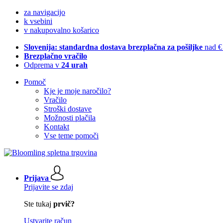
za navigacijo
k vsebini
v nakupovalno košarico
Slovenija: standardna dostava brezplačna za pošiljke
nad €
Brezplačno vračilo
Odprema v
24 urah
Pomoč
Kje je moje naročilo?
Vračilo
Stroški dostave
Možnosti plačila
Kontakt
Vse teme pomoči
Prijava
Prijavite se zdaj
Ste tukaj
prvič?
Ustvarite račun