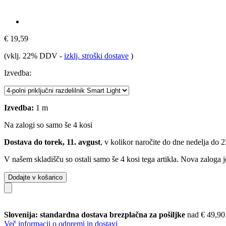
€ 19,59
(vklj. 22% DDV
-
izklj. stroški dostave
)
Izvedba:
Izvedba:
1 m
Na zalogi so samo še 4 kosi
Dostava do torek, 11. avgust
, v kolikor naročite do dne
nedelja do 
V našem skladišču so ostali samo še 4 kosi tega artikla. Nova zaloga j
Dodajte v košarico
Slovenija: standardna dostava brezplačna za pošiljke
nad € 49,90
Več informacij o odpremi in dostavi