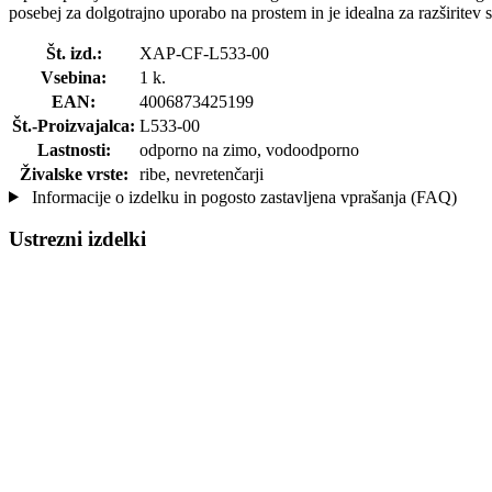
posebej za dolgotrajno uporabo na prostem in je idealna za razširitev 
Št. izd.:
XAP-CF-L533-00
Vsebina:
1 k.
EAN:
4006873425199
Št.-Proizvajalca:
L533-00
Lastnosti:
odporno na zimo, vodoodporno
Živalske vrste:
ribe, nevretenčarji
Informacije o izdelku in pogosto zastavljena vprašanja (FAQ)
Ustrezni izdelki