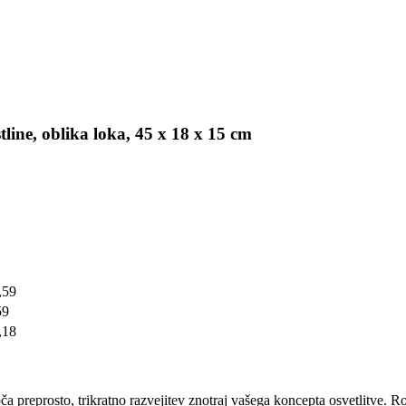
ine, oblika loka, 45 x 18 x 15 cm
,59
59
,18
preprosto, trikratno razvejitev znotraj vašega koncepta osvetlitve. R