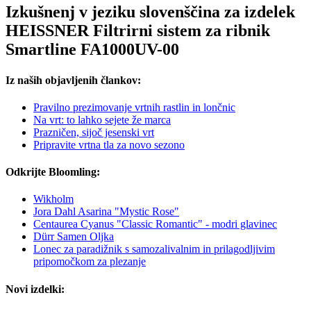
Izkušnenj v jeziku slovenščina za izdelek
HEISSNER Filtrirni sistem za ribnik
Smartline FA1000UV-00
Iz naših objavljenih člankov:
Pravilno prezimovanje vrtnih rastlin in lončnic
Na vrt: to lahko sejete že marca
Prazničen, sijoč jesenski vrt
Pripravite vrtna tla za novo sezono
Odkrijte Bloomling:
Wikholm
Jora Dahl Asarina "Mystic Rose"
Centaurea Cyanus "Classic Romantic" - modri glavinec
Dürr Samen Oljka
Lonec za paradižnik s samozalivalnim in prilagodljivim
pripomočkom za plezanje
Novi izdelki: