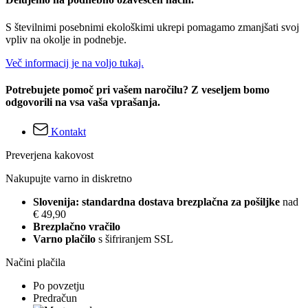
S številnimi posebnimi ekološkimi ukrepi pomagamo zmanjšati svoj
vpliv na okolje in podnebje.
Več informacij je na voljo tukaj.
Potrebujete pomoč pri vašem naročilu? Z veseljem bomo
odgovorili na vsa vaša vprašanja.
Kontakt
Preverjena kakovost
Nakupujte varno in diskretno
Slovenija: standardna dostava brezplačna za pošiljke
nad
€ 49,90
Brezplačno vračilo
Varno plačilo
s šifriranjem SSL
Načini plačila
Po povzetju
Predračun