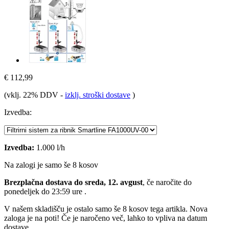
€ 112,99
(vklj. 22% DDV
-
izklj. stroški dostave
)
Izvedba:
Izvedba:
1.000 l/h
Na zalogi je samo še 8 kosov
Brezplačna dostava do sreda, 12. avgust
, če naročite do
ponedeljek do 23:59 ure
.
V našem skladišču je ostalo samo še 8 kosov tega artikla. Nova
zaloga je na poti! Če je naročeno več, lahko to vpliva na datum
dostave.