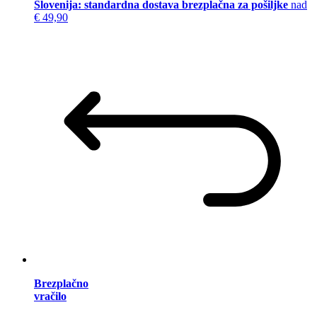
Slovenija: standardna dostava brezplačna za pošiljke
nad
€ 49,90
Brezplačno
vračilo