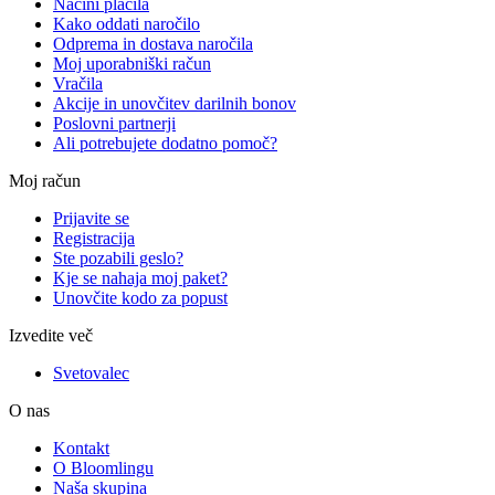
Načini plačila
Kako oddati naročilo
Odprema in dostava naročila
Moj uporabniški račun
Vračila
Akcije in unovčitev darilnih bonov
Poslovni partnerji
Ali potrebujete dodatno pomoč?
Moj račun
Prijavite se
Registracija
Ste pozabili geslo?
Kje se nahaja moj paket?
Unovčite kodo za popust
Izvedite več
Svetovalec
O nas
Kontakt
O Bloomlingu
Naša skupina