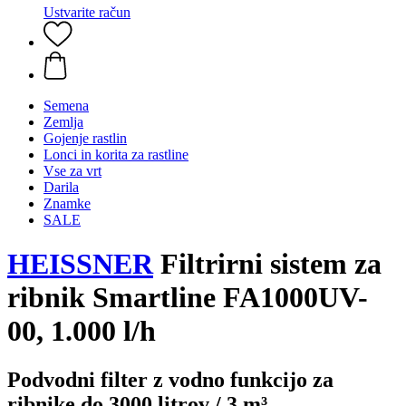
Ustvarite račun
Semena
Zemlja
Gojenje rastlin
Lonci in korita za rastline
Vse za vrt
Darila
Znamke
SALE
HEISSNER
Filtrirni sistem za
ribnik Smartline FA1000UV-
00, 1.000 l/h
Podvodni filter z vodno funkcijo za
ribnike do 3000 litrov / 3 m³