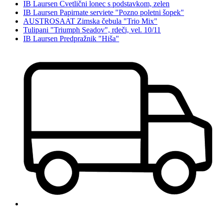
IB Laursen Cvetlični lonec s podstavkom, zelen
IB Laursen Papirnate serviete "Pozno poletni šopek"
AUSTROSAAT Zimska čebula "Trio Mix"
Tulipani "Triumph Seadov", rdeči, vel. 10/11
IB Laursen Predpražnik "Hiša"