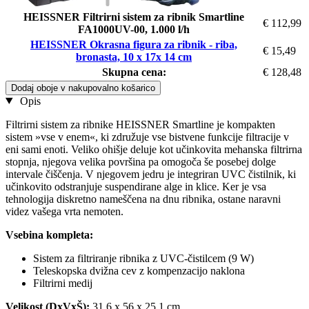
HEISSNER Filtrirni sistem za ribnik Smartline
€ 112,99
FA1000UV-00, 1.000 l/h
HEISSNER Okrasna figura za ribnik - riba,
€ 15,49
bronasta, 10 x 17x 14 cm
Skupna cena:
€ 128,48
Dodaj oboje v nakupovalno košarico
Opis
Filtrirni sistem za ribnike HEISSNER Smartline je kompakten
sistem »vse v enem«, ki združuje vse bistvene funkcije filtracije v
eni sami enoti. Veliko ohišje deluje kot učinkovita mehanska filtrirna
stopnja, njegova velika površina pa omogoča še posebej dolge
intervale čiščenja. V njegovem jedru je integriran UVC čistilnik, ki
učinkovito odstranjuje suspendirane alge in klice. Ker je vsa
tehnologija diskretno nameščena na dnu ribnika, ostane naravni
videz vašega vrta nemoten.
Vsebina kompleta:
Sistem za filtriranje ribnika z UVC-čistilcem (9 W)
Teleskopska dvižna cev z kompenzacijo naklona
Filtrirni medij
Velikost (DxVxŠ):
31,6 x 56 x 25,1 cm