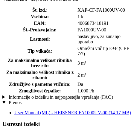
Št. izd.:
XAP-CF-FA1000UV-00
Vsebina:
1 k.
EAN:
4006873418191
Št.-Proizvajalca:
FA1000UV-00
nastavljivo, za zunanjo
Lastnosti:
uporabo
Omrežni vtič tip E+F (CEE
Tip vtikača:
7/7)
Za maksimalno velikost ribnika
3 m³
brez rib:
Za maksimalno velikost ribnika z
2 m³
ribami:
Združljivo s pametno vtičnico:
Da
Zmogljivost črpalke:
1.000 l/h
Informacije o izdelku in najpogostejša vprašanja (FAQ)
Prenos
User Manual (ML) - HEISSNER FA1000UV-00
(14,17 MB)
Ustrezni izdelki