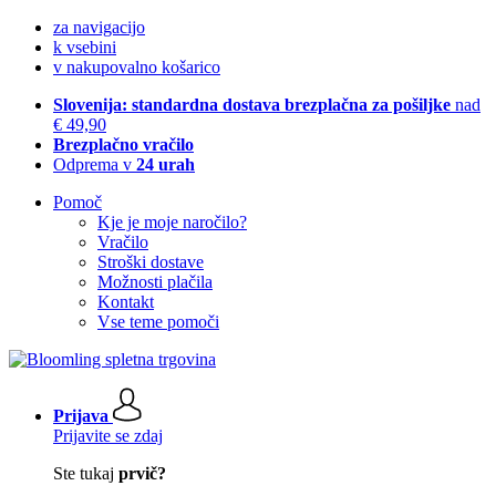
za navigacijo
k vsebini
v nakupovalno košarico
Slovenija: standardna dostava brezplačna za pošiljke
nad
€ 49,90
Brezplačno vračilo
Odprema v
24 urah
Pomoč
Kje je moje naročilo?
Vračilo
Stroški dostave
Možnosti plačila
Kontakt
Vse teme pomoči
Prijava
Prijavite se zdaj
Ste tukaj
prvič?