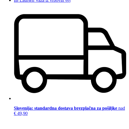
IB Laursen Vaza iz vrbovih vej
Slovenija: standardna dostava brezplačna za pošiljke
nad
€ 49,90