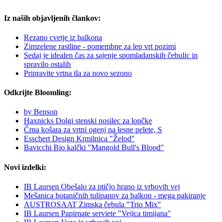
Iz naših objavljenih člankov:
Rezano cvetje iz balkona
Zimzelene rastline - pomembne za lep vrt pozimi
Sedaj je idealen čas za sajenje spomladanskih čebulic in
spravilo ostalih
Pripravite vrtna tla za novo sezono
Odkrijte Bloomling:
by Benson
Haxnicks Dolgi stenski nosilec za lončke
Črna košara za vrtni ogenj na lesne pelete, S
Esschert Design Krmilnica "Želod"
Bavicchi Bio kalčki "Mangold Bull's Blood"
Novi izdelki:
IB Laursen Obešalo za ptičjo hrano iz vrbovih vej
Mešanica botaničnih tulipanov za balkon - mega pakiranje
AUSTROSAAT Zimska čebula "Trio Mix"
IB Laursen Papirnate serviete "Vejica timijana"