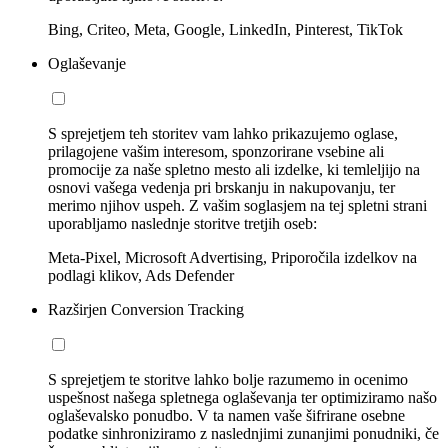
Bing, Criteo, Meta, Google, LinkedIn, Pinterest, TikTok
Oglaševanje
S sprejetjem teh storitev vam lahko prikazujemo oglase,
prilagojene vašim interesom, sponzorirane vsebine ali
promocije za naše spletno mesto ali izdelke, ki temleljijo na
osnovi vašega vedenja pri brskanju in nakupovanju, ter
merimo njihov uspeh. Z vašim soglasjem na tej spletni strani
uporabljamo naslednje storitve tretjih oseb:
Meta-Pixel, Microsoft Advertising, Priporočila izdelkov na
podlagi klikov, Ads Defender
Razširjen Conversion Tracking
S sprejetjem te storitve lahko bolje razumemo in ocenimo
uspešnost našega spletnega oglaševanja ter optimiziramo našo
oglaševalsko ponudbo. V ta namen vaše šifrirane osebne
podatke sinhroniziramo z naslednjimi zunanjimi ponudniki, če