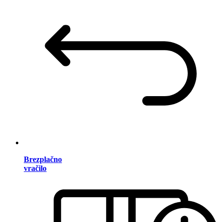
Brezplačno
vračilo