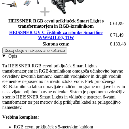
HEISSNER RGB cevni priključek Smart Light s
€ 61,99
transformatorjem in RGB-krmilnikom
HEISSNER UV-C čistilnik za ribnike Smartline
€ 71,49
WWF411-00, 11W
Skupna cena:
€ 133,48
Dodaj oboje v nakupovalno košarico
Opis
Ta HEISSNER RGB cevni priključek Smart Light s
transformatorjem in RGB-krmilnikom omogoča učinkovito barvno
osvetlitev izvornih kamnov, kamnitih vodnjakov in drugih vodnih
elementov neposredno na mestu iztoka vode. Prek priloženega
RGB-krmilnika lahko upravljate različne programe menjave barv in
nastavljate poljubne barvne odtenke. Sistem je popolnoma združljiv
s serijo HEISSNER Smart Lights in vključuje ustrezen 6-vatni
transformator ter pet metrov dolg priključni kabel za prilagodljivo
namestitev.
Vsebina kompleta:
RGB cevni priključek s 5-metrskim kablom