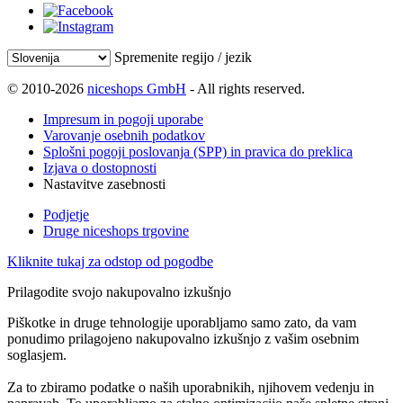
Spremenite regijo / jezik
© 2010-2026
niceshops GmbH
- All rights reserved.
Impresum in pogoji uporabe
Varovanje osebnih podatkov
Splošni pogoji poslovanja (SPP) in pravica do preklica
Izjava o dostopnosti
Nastavitve zasebnosti
Podjetje
Druge niceshops trgovine
Kliknite tukaj za odstop od pogodbe
Prilagodite svojo nakupovalno izkušnjo
Piškotke in druge tehnologije uporabljamo samo zato, da vam
ponudimo prilagojeno nakupovalno izkušnjo z vašim osebnim
soglasjem.
Za to zbiramo podatke o naših uporabnikih, njihovem vedenju in