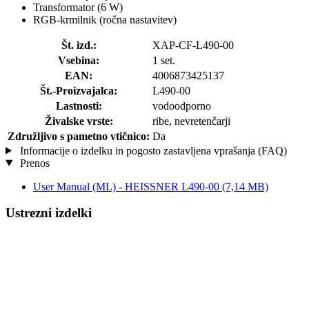
Transformator (6 W)
RGB-krmilnik (ročna nastavitev)
Št. izd.:
XAP-CF-L490-00
Vsebina:
1 set.
EAN:
4006873425137
Št.-Proizvajalca:
L490-00
Lastnosti:
vodoodporno
Živalske vrste:
ribe, nevretenčarji
Združljivo s pametno vtičnico:
Da
Informacije o izdelku in pogosto zastavljena vprašanja (FAQ)
Prenos
User Manual (ML) - HEISSNER L490-00
(7,14 MB)
Ustrezni izdelki