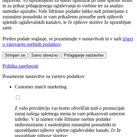
napravah. To uporabljamo za stalno optimizacijo naše spletne strani
in za prikaz prilagojenega oglaševanja in vsebine ter za analizo
statistike uporabe. Vaše šifrirane podatke lahko tudi primerjamo z
zunanjimi ponudniki in vam prikažemo ponudbe prek njihovih
spletnih oglaševalskih kanalov, le če njihove storitve že uporabljate
sami.
Preden podate soglasje, se pozanimajte v nastavitvah in v naši
izjavi
o varovanju osebnih podatkov
.
Strinjam se
Samo obvezno
Prilagajanje nastavitev
Politika zasebnosti
Posamezne nastavitve za varstvo podatkov
Customer match marketing
Z vašo privolitvijo vas bomo obveščali tudi o promocijah
zunaj našega spletnega mesta in vam prikazovali ustrezne
izdelke. V ta namen vaše šifrirane osebne podatke
sinhroniziramo z naslednjimi zunanjimi ponudniki in
uporabljamo njihove spletne oglaševalske kanale, če že
uporabljate njihove storitve: