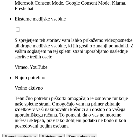
Microsoft Consent Mode, Google Consent Mode, Klarna,
Freshchat
Eksterne medijske vsebine
S sprejetjem teh storitev vam lahko prikažemo videoposnetke
ali druge medijske vsebine, ki jih gostijo zunanji ponudniki. Z
vašim soglasjem na tej spletni strani uporabljamo naslednje
storitve tretjih oseb:
Vimeo, YouTube
Nujno potrebno
Vedno aktivno
Tehnično potrebni piškotki omogočajo le osnovne funkcije
naše spletne strani. Omogočajo vam na primer zbiranje
izdelkov v vaši nakupovalni košarici ali dostop do vašega
uporabniškega računa. To pomeni, da o vas ne moremo
ničesar sklepati, prav tako dobljeni podatki ne bodo nikoli
posredovani tretjim osebam.
Shrani nastavitve
Strinjam se
Samo obvezno