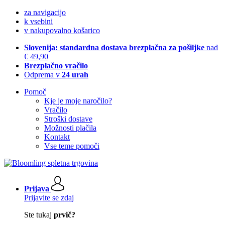
za navigacijo
k vsebini
v nakupovalno košarico
Slovenija: standardna dostava brezplačna za pošiljke
nad
€ 49,90
Brezplačno vračilo
Odprema v
24 urah
Pomoč
Kje je moje naročilo?
Vračilo
Stroški dostave
Možnosti plačila
Kontakt
Vse teme pomoči
Prijava
Prijavite se zdaj
Ste tukaj
prvič?