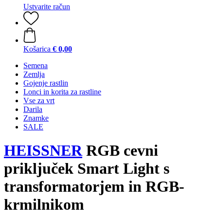
Ustvarite račun
Košarica
€ 0,00
Semena
Zemlja
Gojenje rastlin
Lonci in korita za rastline
Vse za vrt
Darila
Znamke
SALE
HEISSNER
RGB cevni
priključek Smart Light s
transformatorjem in RGB-
krmilnikom