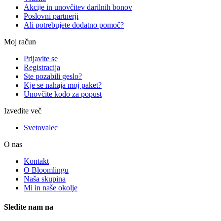
Akcije in unovčitev darilnih bonov
Poslovni partnerji
Ali potrebujete dodatno pomoč?
Moj račun
Prijavite se
Registracija
Ste pozabili geslo?
Kje se nahaja moj paket?
Unovčite kodo za popust
Izvedite več
Svetovalec
O nas
Kontakt
O Bloomlingu
Naša skupina
Mi in naše okolje
Sledite nam na