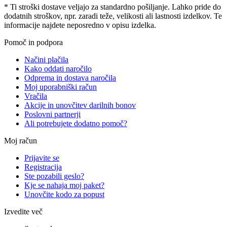
* Ti stroški dostave veljajo za standardno pošiljanje. Lahko pride do
dodatnih stroškov, npr. zaradi teže, velikosti ali lastnosti izdelkov. Te
informacije najdete neposredno v opisu izdelka.
Pomoč in podpora
Načini plačila
Kako oddati naročilo
Odprema in dostava naročila
Moj uporabniški račun
Vračila
Akcije in unovčitev darilnih bonov
Poslovni partnerji
Ali potrebujete dodatno pomoč?
Moj račun
Prijavite se
Registracija
Ste pozabili geslo?
Kje se nahaja moj paket?
Unovčite kodo za popust
Izvedite več