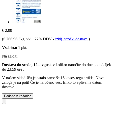
€ 2,99
(
€ 266,96 / kg
, vklj. 22% DDV
-
izklj. stroški dostave
)
Vsebina:
1 pkt.
Na zalogi
Dostava do sreda, 12. avgust
, v kolikor naročite do dne
ponedeljek
do 23:59 ure
.
V našem skladišču je ostalo samo še 16 kosov tega artikla. Nova
zaloga je na poti! Če je naročeno več, lahko to vpliva na datum
dostave.
Dodajte v košarico