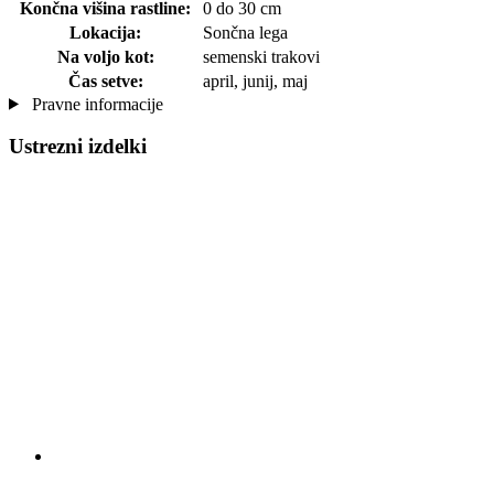
Končna višina rastline:
0 do 30 cm
Lokacija:
Sončna lega
Na voljo kot:
semenski trakovi
Čas setve:
april, junij, maj
Pravne informacije
Ustrezni izdelki