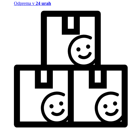
Odprema v
24 urah