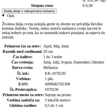
(€ 320,54 / kg)
Skupna cena:
€ 6,58
Dodaj oboje v nakupovalno košarico
Opis
Živahna linija cvetja polepša grede in obrobe ter privablja številne
koristne žuželke. Vesela, nizko rastoča mešanica cvetja zacveti le
nekaj tednov po tem, ko so semenski trakovi posejani, in uspeva do
zmrzali.
Primeren čas za setev:
April, Maj, Junij
Razmik med rastlinami:
20 cm
Čas kalitve:
1 do 3 tedne
Čas cvetenja:
Junij, Julij, Avgust, September, Oktober
Barva cveta:
Mešanica
Št. izd.:
KK-1070230
Vsebina:
1 pkt.
EAN:
4099682702308
Št.-Proizvajalca:
1070230
Primerno mesto za setev:
Sajenje na prosto
Vsebina zadošča za:
5 tekočih metrov
Globina rastline:
0,5 do 1 cm