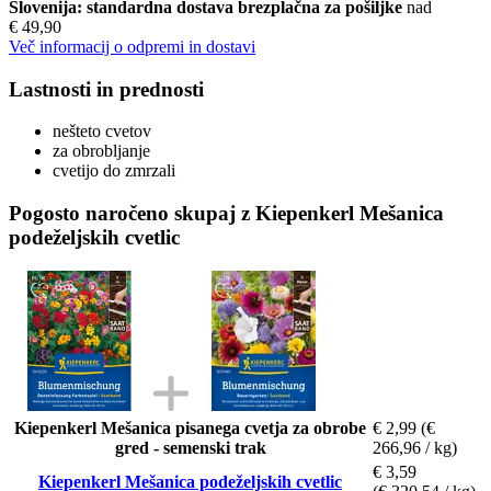
Slovenija: standardna dostava brezplačna za pošiljke
nad
€ 49,90
Več informacij o odpremi in dostavi
Lastnosti in prednosti
nešteto cvetov
za obrobljanje
cvetijo do zmrzali
Pogosto naročeno skupaj z Kiepenkerl Mešanica
podeželjskih cvetlic
Kiepenkerl Mešanica pisanega cvetja za obrobe
€ 2,99
(€
gred - semenski trak
266,96 / kg)
€ 3,59
Kiepenkerl Mešanica podeželjskih cvetlic