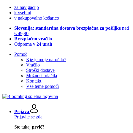
za navigacijo
k vsebini
v nakupovalno košarico
Slovenija: standardna dostava brezplačna za pošiljke
nad
€ 49,90
Brezplačno vračilo
Odprema v
24 urah
Pomoč
Kje je moje naročilo?
Vračilo
Stroški dostave
Možnosti plačila
Kontakt
Vse teme pomoči
Prijava
Prijavite se zdaj
Ste tukaj
prvič?