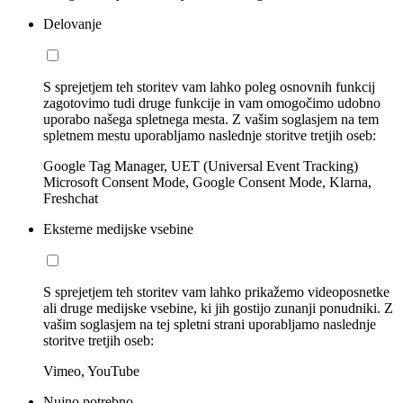
Delovanje
S sprejetjem teh storitev vam lahko poleg osnovnih funkcij
zagotovimo tudi druge funkcije in vam omogočimo udobno
uporabo našega spletnega mesta. Z vašim soglasjem na tem
spletnem mestu uporabljamo naslednje storitve tretjih oseb:
Google Tag Manager, UET (Universal Event Tracking)
Microsoft Consent Mode, Google Consent Mode, Klarna,
Freshchat
Eksterne medijske vsebine
S sprejetjem teh storitev vam lahko prikažemo videoposnetke
ali druge medijske vsebine, ki jih gostijo zunanji ponudniki. Z
vašim soglasjem na tej spletni strani uporabljamo naslednje
storitve tretjih oseb:
Vimeo, YouTube
Nujno potrebno