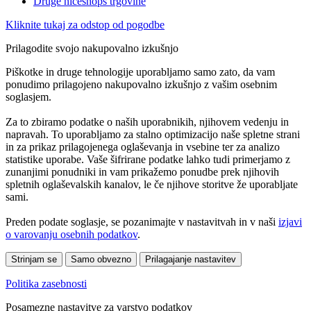
Druge niceshops trgovine
Kliknite tukaj za odstop od pogodbe
Prilagodite svojo nakupovalno izkušnjo
Piškotke in druge tehnologije uporabljamo samo zato, da vam
ponudimo prilagojeno nakupovalno izkušnjo z vašim osebnim
soglasjem.
Za to zbiramo podatke o naših uporabnikih, njihovem vedenju in
napravah. To uporabljamo za stalno optimizacijo naše spletne strani
in za prikaz prilagojenega oglaševanja in vsebine ter za analizo
statistike uporabe. Vaše šifrirane podatke lahko tudi primerjamo z
zunanjimi ponudniki in vam prikažemo ponudbe prek njihovih
spletnih oglaševalskih kanalov, le če njihove storitve že uporabljate
sami.
Preden podate soglasje, se pozanimajte v nastavitvah in v naši
izjavi
o varovanju osebnih podatkov
.
Strinjam se
Samo obvezno
Prilagajanje nastavitev
Politika zasebnosti
Posamezne nastavitve za varstvo podatkov