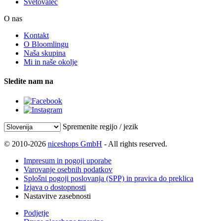
Svetovalec
O nas
Kontakt
O Bloomlingu
Naša skupina
Mi in naše okolje
Sledite nam na
Spremenite regijo / jezik
© 2010-2026
niceshops GmbH
- All rights reserved.
Impresum in pogoji uporabe
Varovanje osebnih podatkov
Splošni pogoji poslovanja (SPP) in pravica do preklica
Izjava o dostopnosti
Nastavitve zasebnosti
Podjetje