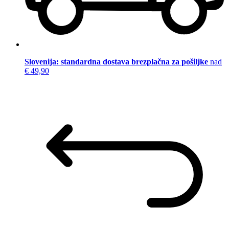
Slovenija: standardna dostava brezplačna za pošiljke
nad
€ 49,90