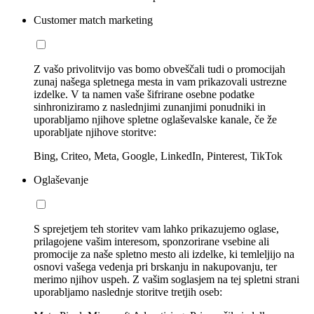
Customer match marketing
Z vašo privolitvijo vas bomo obveščali tudi o promocijah
zunaj našega spletnega mesta in vam prikazovali ustrezne
izdelke. V ta namen vaše šifrirane osebne podatke
sinhroniziramo z naslednjimi zunanjimi ponudniki in
uporabljamo njihove spletne oglaševalske kanale, če že
uporabljate njihove storitve:
Bing, Criteo, Meta, Google, LinkedIn, Pinterest, TikTok
Oglaševanje
S sprejetjem teh storitev vam lahko prikazujemo oglase,
prilagojene vašim interesom, sponzorirane vsebine ali
promocije za naše spletno mesto ali izdelke, ki temleljijo na
osnovi vašega vedenja pri brskanju in nakupovanju, ter
merimo njihov uspeh. Z vašim soglasjem na tej spletni strani
uporabljamo naslednje storitve tretjih oseb: