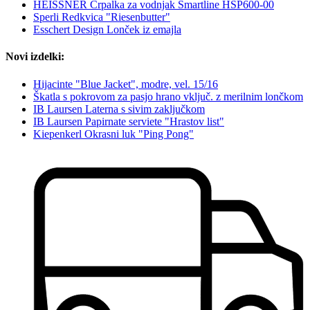
HEISSNER Črpalka za vodnjak Smartline HSP600-00
Sperli Redkvica "Riesenbutter"
Esschert Design Lonček iz emajla
Novi izdelki:
Hijacinte "Blue Jacket", modre, vel. 15/16
Škatla s pokrovom za pasjo hrano vključ. z merilnim lončkom
IB Laursen Laterna s sivim zaključkom
IB Laursen Papirnate serviete "Hrastov list"
Kiepenkerl Okrasni luk "Ping Pong"