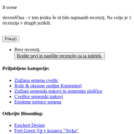
3
ocene
slovenščina - v tem jeziku še ni bilo napisanih recenzij. Na voljo je 1
recenzija v drugih jezikih.
Prikaži
Brez recenzij.
Bodite prvi in napišite recenzijo za ta izdelek.
Priljubljene kategorije:
Znižana semena cvetlic
Rože & okrasne rastline Kiepenkerl
Znižani semenski trakovi in ​​semenske ploščice
Cvetlice semenski trakovi
Enoletne trajnice semena
Odkrijte Bloomling:
Esschert Design
Feel Green Vrt v kozarcu "Sivka"