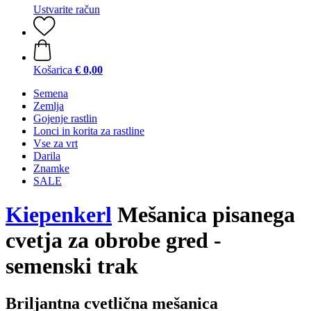
Ustvarite račun
Košarica
€ 0,00
Semena
Zemlja
Gojenje rastlin
Lonci in korita za rastline
Vse za vrt
Darila
Znamke
SALE
Kiepenkerl
Mešanica pisanega
cvetja za obrobe gred -
semenski trak
Briljantna cvetlična mešanica