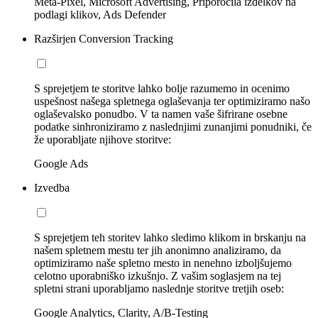
Meta-Pixel, Microsoft Advertising, Priporočila izdelkov na
podlagi klikov, Ads Defender
Razširjen Conversion Tracking
S sprejetjem te storitve lahko bolje razumemo in ocenimo
uspešnost našega spletnega oglaševanja ter optimiziramo našo
oglaševalsko ponudbo. V ta namen vaše šifrirane osebne
podatke sinhroniziramo z naslednjimi zunanjimi ponudniki, če
že uporabljate njihove storitve:
Google Ads
Izvedba
S sprejetjem teh storitev lahko sledimo klikom in brskanju na
našem spletnem mestu ter jih anonimno analiziramo, da
optimiziramo naše spletno mesto in nenehno izboljšujemo
celotno uporabniško izkušnjo. Z vašim soglasjem na tej
spletni strani uporabljamo naslednje storitve tretjih oseb:
Google Analytics, Clarity, A/B-Testing