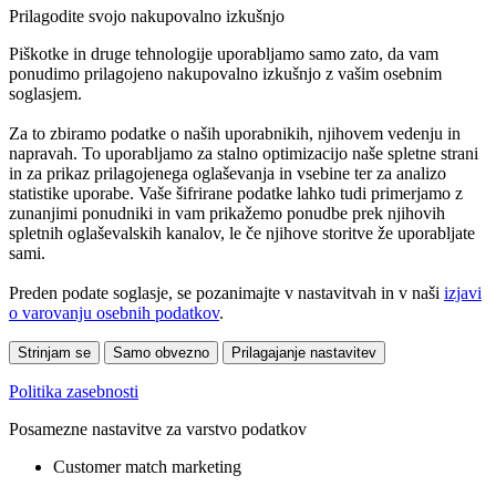
Prilagodite svojo nakupovalno izkušnjo
Piškotke in druge tehnologije uporabljamo samo zato, da vam
ponudimo prilagojeno nakupovalno izkušnjo z vašim osebnim
soglasjem.
Za to zbiramo podatke o naših uporabnikih, njihovem vedenju in
napravah. To uporabljamo za stalno optimizacijo naše spletne strani
in za prikaz prilagojenega oglaševanja in vsebine ter za analizo
statistike uporabe. Vaše šifrirane podatke lahko tudi primerjamo z
zunanjimi ponudniki in vam prikažemo ponudbe prek njihovih
spletnih oglaševalskih kanalov, le če njihove storitve že uporabljate
sami.
Preden podate soglasje, se pozanimajte v nastavitvah in v naši
izjavi
o varovanju osebnih podatkov
.
Strinjam se
Samo obvezno
Prilagajanje nastavitev
Politika zasebnosti
Posamezne nastavitve za varstvo podatkov
Customer match marketing