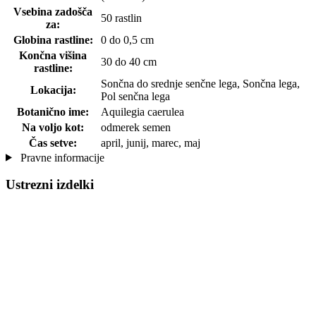
Vsebina zadošča
50 rastlin
za:
Globina rastline:
0 do 0,5 cm
Končna višina
30 do 40 cm
rastline:
Sončna do srednje senčne lega, Sončna lega,
Lokacija:
Pol senčna lega
Botanično ime:
Aquilegia caerulea
Na voljo kot:
odmerek semen
Čas setve:
april, junij, marec, maj
Pravne informacije
Ustrezni izdelki