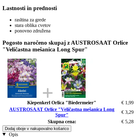
Lastnosti in prednosti
rasltina za grede
stara oblika cvetov
ponovno združena
Pogosto naročeno skupaj z AUSTROSAAT Orlice
"Veličastna mešanica Long Spur"
Kiepenkerl Orlica "Biedermeier"
€ 1,99
AUSTROSAAT Orlice "Veličastna mešanica Long
€ 3,29
Spur"
Skupna cena:
€ 5,28
Dodaj oboje v nakupovalno košarico
Opis