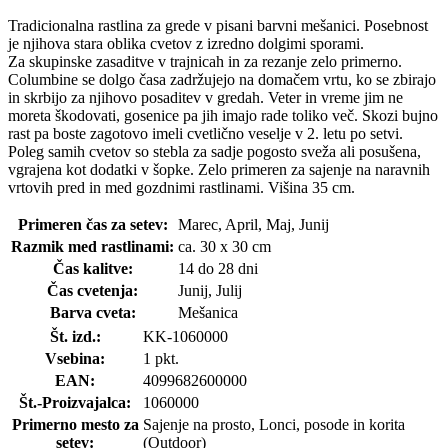
Tradicionalna rastlina za grede v pisani barvni mešanici. Posebnost
je njihova stara oblika cvetov z izredno dolgimi sporami.
Za skupinske zasaditve v trajnicah in za rezanje zelo primerno.
Columbine se dolgo časa zadržujejo na domačem vrtu, ko se zbirajo
in skrbijo za njihovo posaditev v gredah. Veter in vreme jim ne
moreta škodovati, gosenice pa jih imajo rade toliko več. Skozi bujno
rast pa boste zagotovo imeli cvetlično veselje v 2. letu po setvi.
Poleg samih cvetov so stebla za sadje pogosto sveža ali posušena,
vgrajena kot dodatki v šopke. Zelo primeren za sajenje na naravnih
vrtovih pred in med gozdnimi rastlinami. Višina 35 cm.
Primeren čas za setev:
Marec, April, Maj, Junij
Razmik med rastlinami:
ca. 30 x 30 cm
Čas kalitve:
14 do 28 dni
Čas cvetenja:
Junij, Julij
Barva cveta:
Mešanica
Št. izd.:
KK-1060000
Vsebina:
1 pkt.
EAN:
4099682600000
Št.-Proizvajalca:
1060000
Primerno mesto za
Sajenje na prosto, Lonci, posode in korita
setev:
(Outdoor)