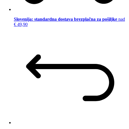
Slovenija: standardna dostava brezplačna za pošiljke
nad
€ 49,90