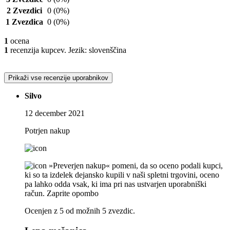
2 Zvezdici
0
(0%)
1 Zvezdica
0
(0%)
1
ocena
1
recenzija kupcev. Jezik: slovenščina
Prikaži vse recenzije uporabnikov
Silvo
12 december 2021
Potrjen nakup
»Preverjen nakup« pomeni, da so oceno podali kupci,
ki so ta izdelek dejansko kupili v naši spletni trgovini, oceno
pa lahko odda vsak, ki ima pri nas ustvarjen uporabniški
račun.
Zaprite opombo
Ocenjen z 5 od možnih 5 zvezdic.