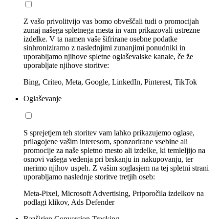
Z vašo privolitvijo vas bomo obveščali tudi o promocijah
zunaj našega spletnega mesta in vam prikazovali ustrezne
izdelke. V ta namen vaše šifrirane osebne podatke
sinhroniziramo z naslednjimi zunanjimi ponudniki in
uporabljamo njihove spletne oglaševalske kanale, če že
uporabljate njihove storitve:
Bing, Criteo, Meta, Google, LinkedIn, Pinterest, TikTok
Oglaševanje
S sprejetjem teh storitev vam lahko prikazujemo oglase,
prilagojene vašim interesom, sponzorirane vsebine ali
promocije za naše spletno mesto ali izdelke, ki temleljijo na
osnovi vašega vedenja pri brskanju in nakupovanju, ter
merimo njihov uspeh. Z vašim soglasjem na tej spletni strani
uporabljamo naslednje storitve tretjih oseb:
Meta-Pixel, Microsoft Advertising, Priporočila izdelkov na
podlagi klikov, Ads Defender
Razširjen Conversion Tracking