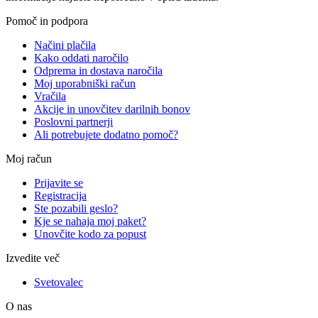
Pomoč in podpora
Načini plačila
Kako oddati naročilo
Odprema in dostava naročila
Moj uporabniški račun
Vračila
Akcije in unovčitev darilnih bonov
Poslovni partnerji
Ali potrebujete dodatno pomoč?
Moj račun
Prijavite se
Registracija
Ste pozabili geslo?
Kje se nahaja moj paket?
Unovčite kodo za popust
Izvedite več
Svetovalec
O nas