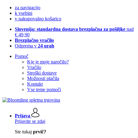
za navigacijo
k vsebini
v nakupovalno košarico
Slovenija: standardna dostava brezplačna za pošiljke
nad
€ 49,90
Brezplačno vračilo
Odprema v
24 urah
Pomoč
Kje je moje naročilo?
Vračilo
Stroški dostave
Možnosti plačila
Kontakt
Vse teme pomoči
Prijava
Prijavite se zdaj
Ste tukaj
prvič?