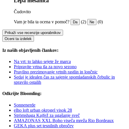
Lepa mešanica
Čudovito
Vam je bila ta ocena v pomoč?
(2)
(0)
Da
Ne
Prikaži vse recenzije uporabnikov
Oceni ta izdelek
Iz naših objavljenih člankov:
Na vrt: to lahko sejete že marca
Pripravite vrtna tla za novo sezono
Pravilno prezimovanje vrtnih rastlin in lončnic
Sedaj je idealen čas za sajenje spomladanskih čebulic in
spravilo ostalih
Odkrijte Bloomling:
Sonnenerde
elho loft urban okrogel visok 28
Strömshaga Kajfež za ugašanje sveč
AMAZONAS XXL Boho viseča mreža Rio Bordeaux
GEKA plus set tesnilnih obročev