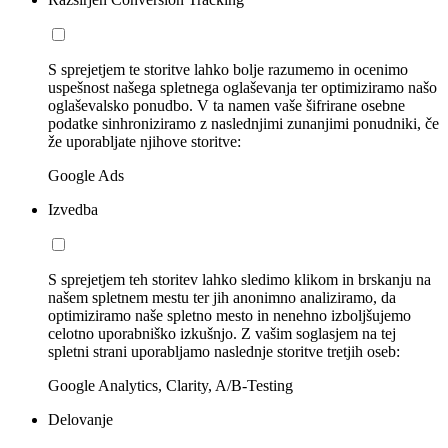
S sprejetjem te storitve lahko bolje razumemo in ocenimo
uspešnost našega spletnega oglaševanja ter optimiziramo našo
oglaševalsko ponudbo. V ta namen vaše šifrirane osebne
podatke sinhroniziramo z naslednjimi zunanjimi ponudniki, če
že uporabljate njihove storitve:
Google Ads
Izvedba
S sprejetjem teh storitev lahko sledimo klikom in brskanju na
našem spletnem mestu ter jih anonimno analiziramo, da
optimiziramo naše spletno mesto in nenehno izboljšujemo
celotno uporabniško izkušnjo. Z vašim soglasjem na tej
spletni strani uporabljamo naslednje storitve tretjih oseb:
Google Analytics, Clarity, A/B-Testing
Delovanje