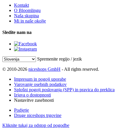
Kontakt
O Bloomlingu
Naša skupina
Mi in naše okolje
Sledite nam na
Spremenite regijo / jezik
© 2010-2026
niceshops GmbH
- All rights reserved.
Impresum in pogoji uporabe
Varovanje osebnih podatkov
Splošni pogoji poslovanja (SPP) in pravica do preklica
Izjava o dostopnosti
Nastavitve zasebnosti
Podjetje
Druge niceshops trgovine
Kliknite tukaj za odstop od pogodbe