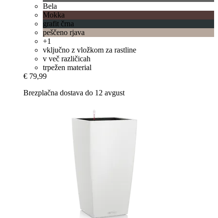
Bela
Mokka
grafit črna
peščeno rjava
+1
vključno z vložkom za rastline
v več različicah
trpežen material
€ 79,99
Brezplačna dostava do 12 avgust