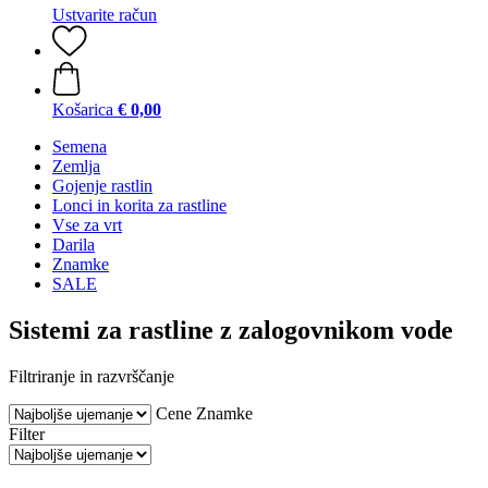
Ustvarite račun
Košarica
€ 0,00
Semena
Zemlja
Gojenje rastlin
Lonci in korita za rastline
Vse za vrt
Darila
Znamke
SALE
Sistemi za rastline z zalogovnikom vode
Filtriranje in razvrščanje
Cene
Znamke
Filter