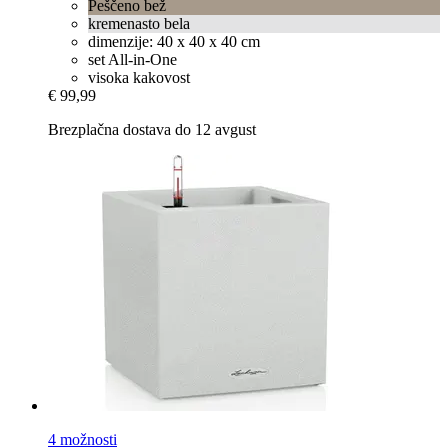
Peščeno bež
kremenasto bela
dimenzije: 40 x 40 x 40 cm
set All-in-One
visoka kakovost
€ 99,99
Brezplačna dostava do 12 avgust
4 možnosti