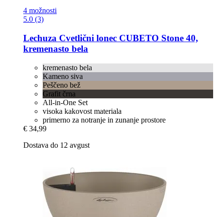
4 možnosti
5.0 (3)
Lechuza
Cvetlični lonec CUBETO Stone 40,
kremenasto bela
kremenasto bela
Kameno siva
Peščeno bež
Grafit črna
All-in-One Set
visoka kakovost materiala
primerno za notranje in zunanje prostore
€ 34,99
Dostava do 12 avgust