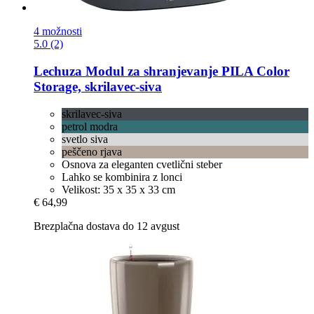
4 možnosti
5.0 (2)
Lechuza
Modul za shranjevanje PILA Color
Storage, skrilavec-​siva
skrilavec-siva
petrol modra
svetlo siva
peščeno rjava
Osnova za eleganten cvetlični steber
Lahko se kombinira z lonci
Velikost: 35 x 35 x 33 cm
€ 64,99
Brezplačna dostava do 12 avgust