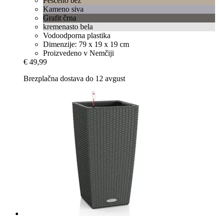
Peščeno bež
Kameno siva
Grafit črna
kremenasto bela
Vodoodporna plastika
Dimenzije: 79 x 19 x 19 cm
Proizvedeno v Nemčiji
€ 49,99
Brezplačna dostava do 12 avgust