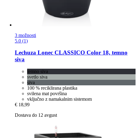
3 možnosti
5.0 (1)
Lechuza
Lonec CLASSICO Color 18, temno
siva
temno siva
svetlo siva
siva
100 % reciklirana plastika
svilena mat površina
vključno z namakalnim sistemom
€ 18,99
Dostava do 12 avgust