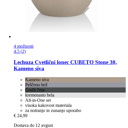
4 možnosti
4.5 (2)
Lechuza
Cvetlični lonec CUBETO Stone 30,
Kameno siva
Kameno siva
Peščeno bež
Grafit črna
kremenasto bela
All-in-One set
visoka kakovost materiala
za notranjo in zunanjo uporabo
€ 24,99
Dostava do 12 avgust