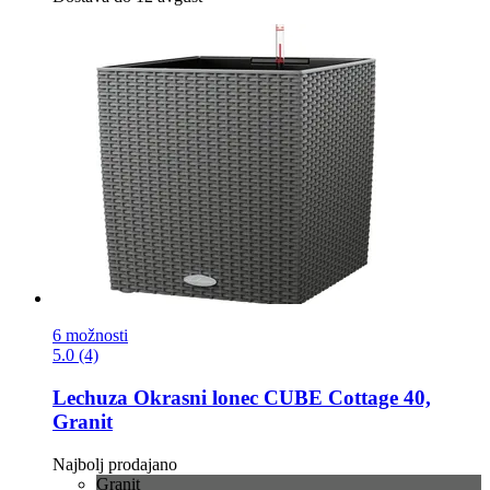
6 možnosti
5.0 (4)
Lechuza
Okrasni lonec CUBE Cottage 40,
Granit
Najbolj prodajano
Granit