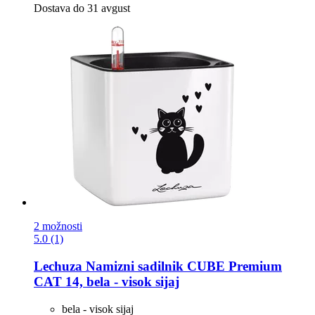
Dostava do 31 avgust
2 možnosti
5.0 (1)
Lechuza
Namizni sadilnik CUBE Premium
CAT 14, bela -​ visok sijaj
bela - visok sijaj