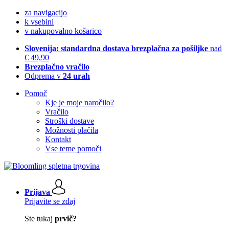
za navigacijo
k vsebini
v nakupovalno košarico
Slovenija: standardna dostava brezplačna za pošiljke
nad
€ 49,90
Brezplačno vračilo
Odprema v
24 urah
Pomoč
Kje je moje naročilo?
Vračilo
Stroški dostave
Možnosti plačila
Kontakt
Vse teme pomoči
Prijava
Prijavite se zdaj
Ste tukaj
prvič?