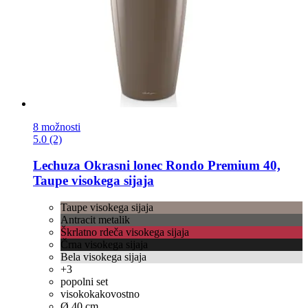
8 možnosti
5.0 (2)
Lechuza
Okrasni lonec Rondo Premium 40,
Taupe visokega sijaja
Taupe visokega sijaja
Antracit metalik
Škrlatno rdeča visokega sijaja
Črna visokega sijaja
Bela visokega sijaja
+3
popolni set
visokokakovostno
Ø 40 cm