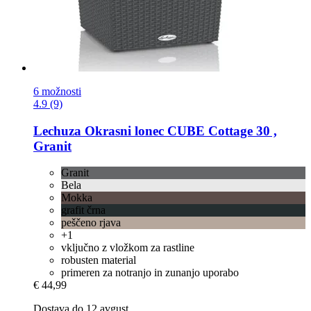
6 možnosti
4.9 (9)
Lechuza
Okrasni lonec CUBE Cottage 30 ,
Granit
Granit
Bela
Mokka
grafit črna
peščeno rjava
+1
vključno z vložkom za rastline
robusten material
primeren za notranjo in zunanjo uporabo
€ 44,99
Dostava do 12 avgust