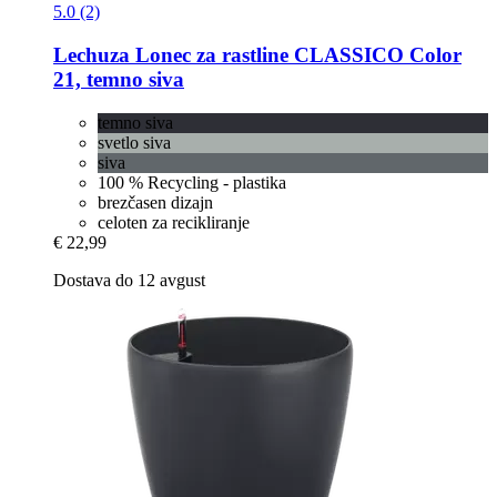
5.0 (2)
Lechuza
Lonec za rastline CLASSICO Color
21, temno siva
temno siva
svetlo siva
siva
100 % Recycling - plastika
brezčasen dizajn
celoten za recikliranje
€ 22,99
Dostava do 12 avgust