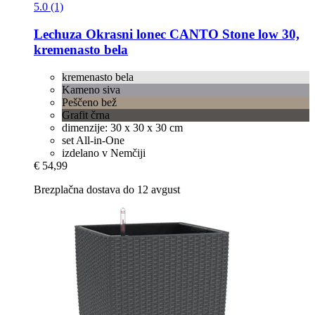
5.0 (1)
Lechuza
Okrasni lonec CANTO Stone low 30,
kremenasto bela
kremenasto bela
Kameno siva
Peščeno bež
Grafit črna
dimenzije: 30 x 30 x 30 cm
set All-in-One
izdelano v Nemčiji
€ 54,99
Brezplačna dostava do 12 avgust