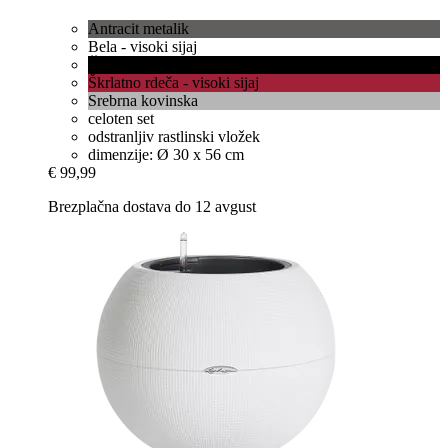
Antracit metalik
Bela - visoki sijaj
Črna - visoki sijaj
Škrlatno rdeča - visoki sijaj
Srebrna kovinska
celoten set
odstranljiv rastlinski vložek
dimenzije: Ø 30 x 56 cm
€ 99,99
Brezplačna dostava do 12 avgust