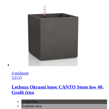
4 možnosti
5.0 (2)
Lechuza
Okrasni lonec CANTO Stone low 40,
Grafit črna
Grafit črna
Kameno siva