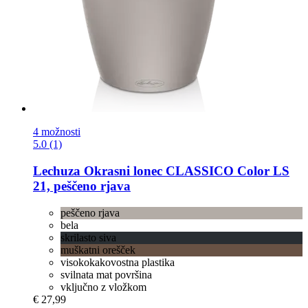
4 možnosti
5.0 (1)
Lechuza
Okrasni lonec CLASSICO Color LS
21, peščeno rjava
peščeno rjava
bela
skrilasto siva
muškatni orešček
visokokakovostna plastika
svilnata mat površina
vključno z vložkom
€ 27,99