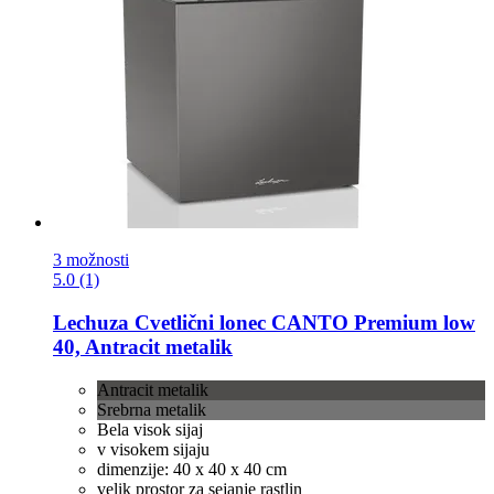
3 možnosti
5.0 (1)
Lechuza
Cvetlični lonec CANTO Premium low
40, Antracit metalik
Antracit metalik
Srebrna metalik
Bela visok sijaj
v visokem sijaju
dimenzije: 40 x 40 x 40 cm
velik prostor za sejanje rastlin