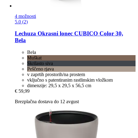
4 možnosti
5.0 (2)
Lechuza
Okrasni lonec CUBICO Color 30,
Bela
Bela
Muškat
Skrilasto siva
Peščeno rjava
v zaprtih prostorih/na prostem
vključno s patentiranim rastlinskim vložkom
dimenzije: 29,5 x 29,5 x 56,5 cm
€ 59,99
Brezplačna dostava do 12 avgust