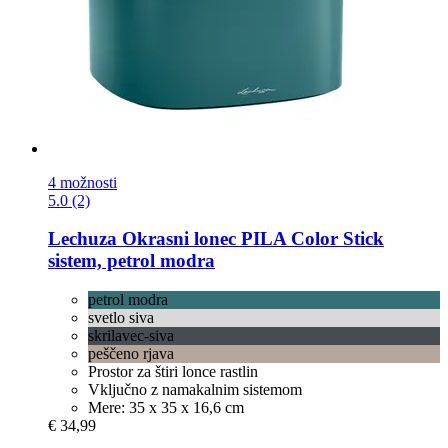
4 možnosti
5.0 (2)
Lechuza
Okrasni lonec PILA Color Stick
sistem, petrol modra
petrol modra
svetlo siva
skrilavec-siva
peščeno rjava
Prostor za štiri lonce rastlin
Vključno z namakalnim sistemom
Mere: 35 x 35 x 16,6 cm
€ 34,99