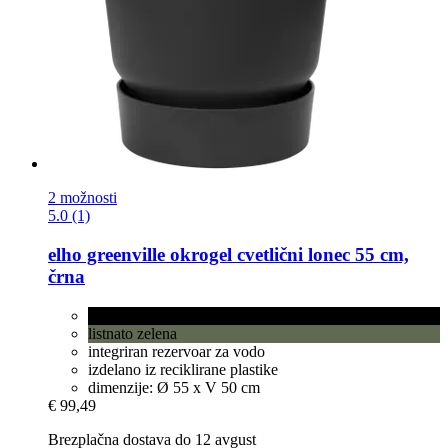
2 možnosti
5.0 (1)
elho
greenville okrogel cvetlični lonec 55 cm,
črna
črna
listnato zelena
integriran rezervoar za vodo
izdelano iz reciklirane plastike
dimenzije: Ø 55 x V 50 cm
€ 99,49
Brezplačna dostava do 12 avgust