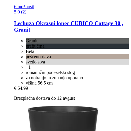
6 možnosti
5.0 (2)
Lechuza
Okrasni lonec CUBICO Cottage 30 ,
Granit
Granit
grafit črna
Bela
peščeno rjava
svetlo siva
+1
romantični podeželski slog
za notranjo in zunanjo uporabo
višina 56,5 cm
€ 54,99
Brezplačna dostava do 12 avgust