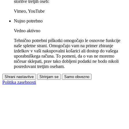
storitve tretjih oseb:
Vimeo, YouTube
Nujno potrebno
Vedno aktivno
Tehnično potrebni piškotki omogočajo le osnovne funkcije
naše spletne strani. Omogočajo vam na primer zbiranje
izdelkov v vaši nakupovalni košarici ali dostop do vašega
uporabniškega računa. To pomeni, da o vas ne moremo
ničesar sklepati, prav tako dobljeni podatki ne bodo nikoli
posredovani tretjim osebam.
Shrani nastavitve
Strinjam se
Samo obvezno
Politika zasebnosti