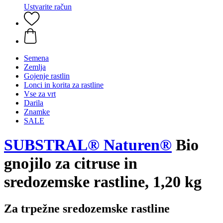
Ustvarite račun
Semena
Zemlja
Gojenje rastlin
Lonci in korita za rastline
Vse za vrt
Darila
Znamke
SALE
SUBSTRAL® Naturen®
Bio
gnojilo za citruse in
sredozemske rastline, 1,20 kg
Za trpežne sredozemske rastline