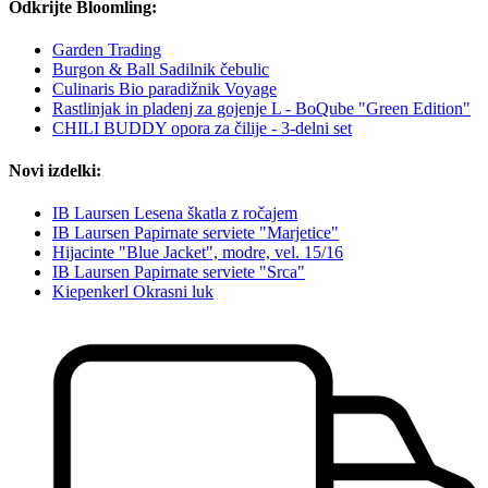
Odkrijte Bloomling:
Garden Trading
Burgon & Ball Sadilnik čebulic
Culinaris Bio paradižnik Voyage
Rastlinjak in pladenj za gojenje L - BoQube "Green Edition"
CHILI BUDDY opora za čilije - 3-delni set
Novi izdelki:
IB Laursen Lesena škatla z ročajem
IB Laursen Papirnate serviete "Marjetice"
Hijacinte "Blue Jacket", modre, vel. 15/16
IB Laursen Papirnate serviete "Srca"
Kiepenkerl Okrasni luk