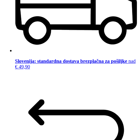
Slovenija: standardna dostava brezplačna za pošiljke
nad
€ 49,90