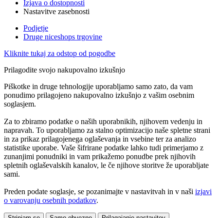
Izjava o dostopnosti
Nastavitve zasebnosti
Podjetje
Druge niceshops trgovine
Kliknite tukaj za odstop od pogodbe
Prilagodite svojo nakupovalno izkušnjo
Piškotke in druge tehnologije uporabljamo samo zato, da vam
ponudimo prilagojeno nakupovalno izkušnjo z vašim osebnim
soglasjem.
Za to zbiramo podatke o naših uporabnikih, njihovem vedenju in
napravah. To uporabljamo za stalno optimizacijo naše spletne strani
in za prikaz prilagojenega oglaševanja in vsebine ter za analizo
statistike uporabe. Vaše šifrirane podatke lahko tudi primerjamo z
zunanjimi ponudniki in vam prikažemo ponudbe prek njihovih
spletnih oglaševalskih kanalov, le če njihove storitve že uporabljate
sami.
Preden podate soglasje, se pozanimajte v nastavitvah in v naši
izjavi
o varovanju osebnih podatkov
.
Strinjam se
Samo obvezno
Prilagajanje nastavitev