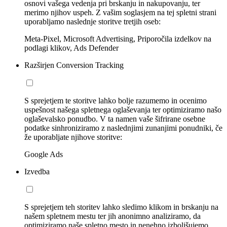
osnovi vašega vedenja pri brskanju in nakupovanju, ter
merimo njihov uspeh. Z vašim soglasjem na tej spletni strani
uporabljamo naslednje storitve tretjih oseb:
Meta-Pixel, Microsoft Advertising, Priporočila izdelkov na
podlagi klikov, Ads Defender
Razširjen Conversion Tracking
S sprejetjem te storitve lahko bolje razumemo in ocenimo
uspešnost našega spletnega oglaševanja ter optimiziramo našo
oglaševalsko ponudbo. V ta namen vaše šifrirane osebne
podatke sinhroniziramo z naslednjimi zunanjimi ponudniki, če
že uporabljate njihove storitve:
Google Ads
Izvedba
S sprejetjem teh storitev lahko sledimo klikom in brskanju na
našem spletnem mestu ter jih anonimno analiziramo, da
optimiziramo naše spletno mesto in nenehno izboljšujemo