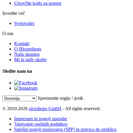
Unovčite kodo za popust
Izvedite več
Svetovalec
O nas
Kontakt
O Bloomlingu
Naša skupina
Mi in naše okolje
Sledite nam na
Spremenite regijo / jezik
© 2010-2026
niceshops GmbH
- All rights reserved.
Impresum in pogoji uporabe
Varovanje osebnih podatkov
Splošni pogoji poslovanja (SPP) in pravica do preklica