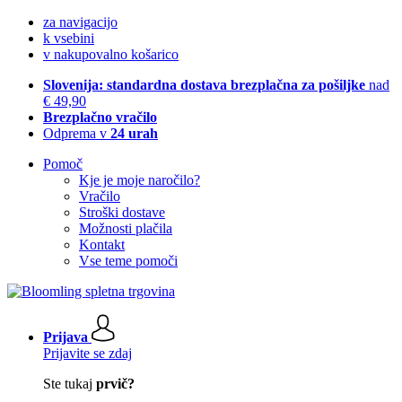
za navigacijo
k vsebini
v nakupovalno košarico
Slovenija: standardna dostava brezplačna za pošiljke
nad
€ 49,90
Brezplačno vračilo
Odprema v
24 urah
Pomoč
Kje je moje naročilo?
Vračilo
Stroški dostave
Možnosti plačila
Kontakt
Vse teme pomoči
Prijava
Prijavite se zdaj
Ste tukaj
prvič?