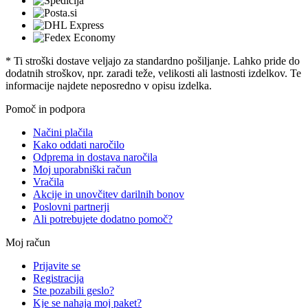
* Ti stroški dostave veljajo za standardno pošiljanje. Lahko pride do
dodatnih stroškov, npr. zaradi teže, velikosti ali lastnosti izdelkov. Te
informacije najdete neposredno v opisu izdelka.
Pomoč in podpora
Načini plačila
Kako oddati naročilo
Odprema in dostava naročila
Moj uporabniški račun
Vračila
Akcije in unovčitev darilnih bonov
Poslovni partnerji
Ali potrebujete dodatno pomoč?
Moj račun
Prijavite se
Registracija
Ste pozabili geslo?
Kje se nahaja moj paket?