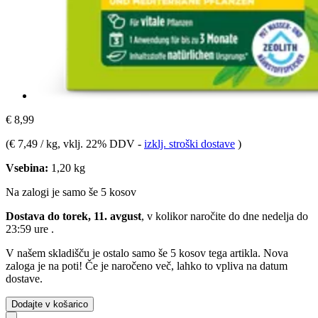
€ 8,99
(
€ 7,49 / kg
, vklj. 22% DDV
-
izklj. stroški dostave
)
Vsebina:
1,20 kg
Na zalogi je samo še 5 kosov
Dostava do torek, 11. avgust
, v kolikor naročite do dne
nedelja do
23:59 ure
.
V našem skladišču je ostalo samo še 5 kosov tega artikla. Nova
zaloga je na poti! Če je naročeno več, lahko to vpliva na datum
dostave.
Dodajte v košarico