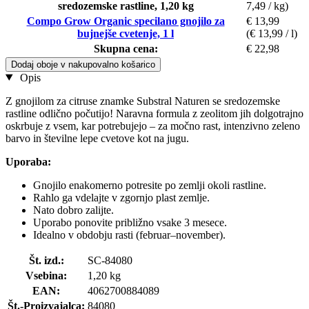
sredozemske rastline, 1,20 kg
7,49 / kg)
Compo Grow Organic specilano gnojilo za
€ 13,99
bujnejše cvetenje, 1 l
(€ 13,99 / l)
Skupna cena:
€ 22,98
Dodaj oboje v nakupovalno košarico
Opis
Z gnojilom za citruse znamke Substral Naturen se sredozemske
rastline odlično počutijo! Naravna formula z zeolitom jih dolgotrajno
oskrbuje z vsem, kar potrebujejo – za močno rast, intenzivno zeleno
barvo in številne lepe cvetove kot na jugu.
Uporaba:
Gnojilo enakomerno potresite po zemlji okoli rastline.
Rahlo ga vdelajte v zgornjo plast zemlje.
Nato dobro zalijte.
Uporabo ponovite približno vsake 3 mesece.
Idealno v obdobju rasti (februar–november).
Št. izd.:
SC-84080
Vsebina:
1,20 kg
EAN:
4062700884089
Št.-Proizvajalca:
84080