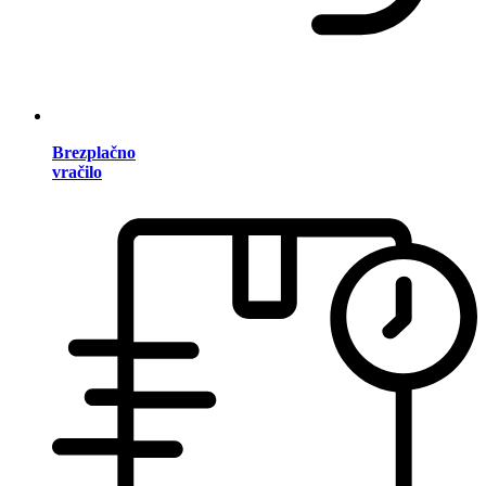
Brezplačno
vračilo