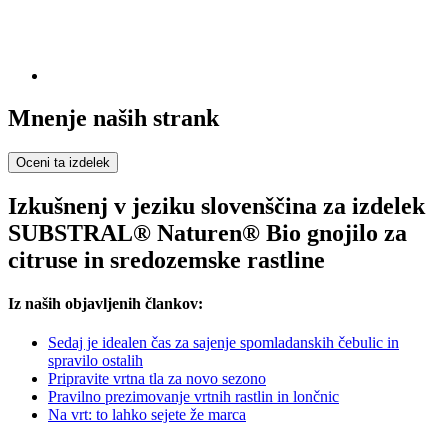
Mnenje naših strank
Oceni ta izdelek
Izkušnenj v jeziku slovenščina za izdelek
SUBSTRAL® Naturen® Bio gnojilo za
citruse in sredozemske rastline
Iz naših objavljenih člankov:
Sedaj je idealen čas za sajenje spomladanskih čebulic in
spravilo ostalih
Pripravite vrtna tla za novo sezono
Pravilno prezimovanje vrtnih rastlin in lončnic
Na vrt: to lahko sejete že marca