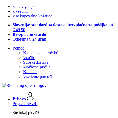
za navigacijo
k vsebini
v nakupovalno košarico
Slovenija: standardna dostava brezplačna za pošiljke
nad
€ 49,90
Brezplačno vračilo
Odprema v
24 urah
Pomoč
Kje je moje naročilo?
Vračilo
Stroški dostave
Možnosti plačila
Kontakt
Vse teme pomoči
Prijava
Prijavite se zdaj
Ste tukaj
prvič?