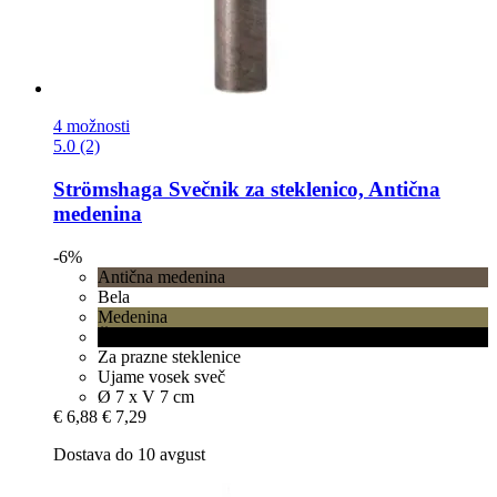
4 možnosti
5.0 (2)
Strömshaga
Svečnik za steklenico, Antična
medenina
-6%
Antična medenina
Bela
Medenina
Črna
Za prazne steklenice
Ujame vosek sveč
Ø 7 x V 7 cm
€ 6,88
€ 7,29
Dostava do 10 avgust