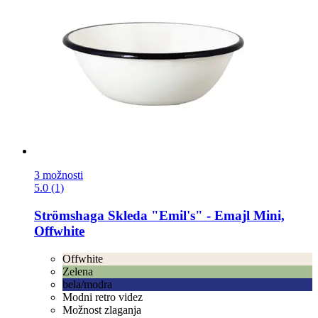
3 možnosti
5.0 (1)
Strömshaga
Skleda "Emil's" -​ Emajl Mini,
Offwhite
Offwhite
Zelena
bela/modra
Modni retro videz
Možnost zlaganja