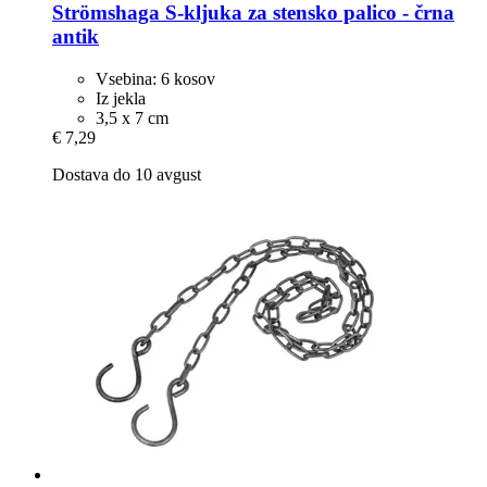
Strömshaga
S-​kljuka za stensko palico -​ črna
antik
Vsebina: 6 kosov
Iz jekla
3,5 x 7 cm
€ 7,29
Dostava do 10 avgust