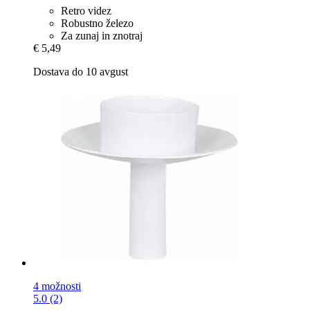
Retro videz
Robustno železo
Za zunaj in znotraj
€ 5,49
Dostava do 10 avgust
4 možnosti
5.0 (2)