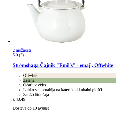
2 možnosti
5.0 (3)
Strömshaga
Čajnik "Emil's" -​ emajl, Offwhite
Offwhite
Zelena
Očarljiv videz
Lahko se uporablja na kateri koli kuhalni plošči
Za 2,5 litra čaja
€ 43,49
Dostava do 10 avgust