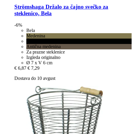
Strömshaga
Držalo za čajno svečko za
steklenico, Bela
-6%
Bela
Medenina
Črna
Antična medenina
Za prazne steklenice
Izgleda originalno
Ø 7 x V 6 cm
€ 6,87
€ 7,29
Dostava do 10 avgust