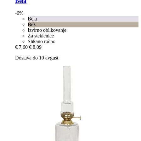
Bela
-6%
Bela
Bež
Izvirno oblikovanje
Za steklenice
Slikano ročno
€ 7,60
€ 8,09
Dostava do 10 avgust