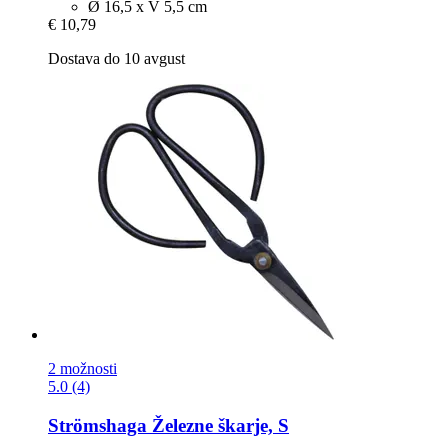
Ø 16,5 x V 5,5 cm
€ 10,79
Dostava do 10 avgust
2 možnosti
5.0 (4)
Strömshaga
Železne škarje, S