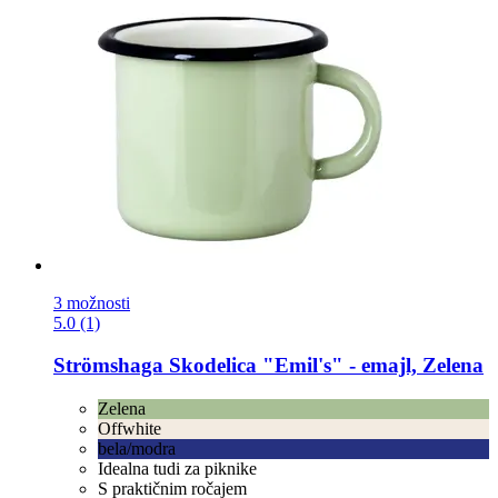
3 možnosti
5.0 (1)
Strömshaga
Skodelica "Emil's" -​ emajl, Zelena
Zelena
Offwhite
bela/modra
Idealna tudi za piknike
S praktičnim ročajem