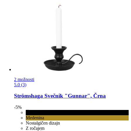
2 možnosti
5.0 (3)
Strömshaga
Svečnik "Gunnar", Črna
-5%
Črna
Medenina
Nostalgičen dizajn
Z ročajem