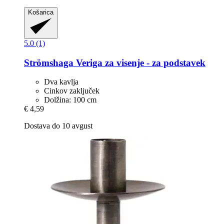
Košarica
5.0 (1)
Strömshaga
Veriga za visenje -​ za podstavek
Dva kavlja
Cinkov zaključek
Dolžina: 100 cm
€ 4,59
Dostava do 10 avgust