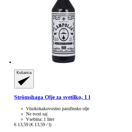
Košarica
Strömshaga
Olje za svetilko, 1 l
Visokokakovostno parafinsko olje
Ne tvori saj
Vsebina: 1 liter
€ 13,59
(€ 13,59 / l)