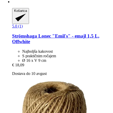
Košarica
5.0 (1)
Strömshaga
Lonec "Emil's" -​ emajl 1,5 L,
Offwhite
Najboljša kakovost
S praktičnim ročajem
Ø 16 x V 9 cm
€ 18,09
Dostava do 10 avgust