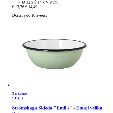
Ø 12 x Š 14 x V 9 cm
€ 13,76
€ 14,49
Dostava do 10 avgust
3 možnosti
5.0 (3)
Strömshaga
Skleda "Emil's" -​ Emajl velika,