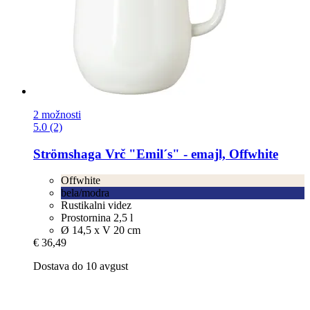
2 možnosti
5.0 (2)
Strömshaga
Vrč "Emil´s" -​ emajl, Offwhite
Offwhite
bela/modra
Rustikalni videz
Prostornina 2,5 l
Ø 14,5 x V 20 cm
€ 36,49
Dostava do 10 avgust