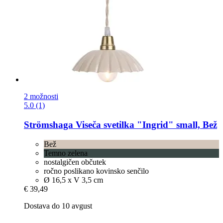
2 možnosti
5.0 (1)
Strömshaga
Viseča svetilka "Ingrid" small, Bež
Bež
Temno zelena
nostalgičen občutek
ročno poslikano kovinsko senčilo
Ø 16,5 x V 3,5 cm
€ 39,49
Dostava do 10 avgust