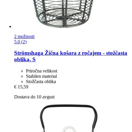
2 možnosti
5.0 (2)
Strömshaga
Žična košara z ročajem -​ stožčasta
oblika, S
Priročna velikost
Stabilen material
Stožčasta oblika
€ 15,59
Dostava do 10 avgust