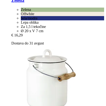
Zelena
Zelena
Offwhite
bela/modra
Lepa oblika
Za 1,5 l tekočine
Ø 20 x V 7 cm
€ 16,29
Dostava do 31 avgust