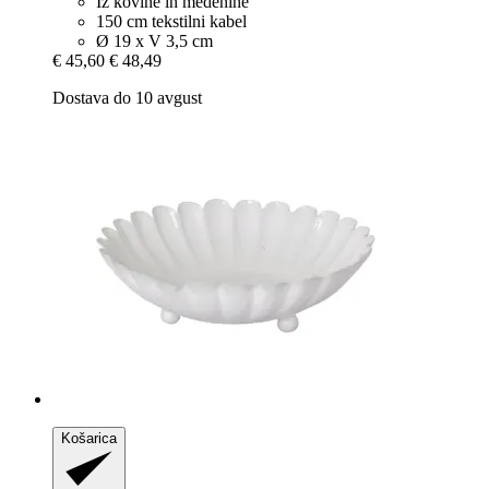
Iz kovine in medenine
150 cm tekstilni kabel
Ø 19 x V 3,5 cm
€ 45,60
€ 48,49
Dostava do 10 avgust
Košarica