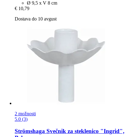
Ø 9,5 x V 8 cm
€ 10,79
Dostava do 10 avgust
2 možnosti
5.0 (3)
Strömshaga
Svečnik za steklenico "Ingrid",