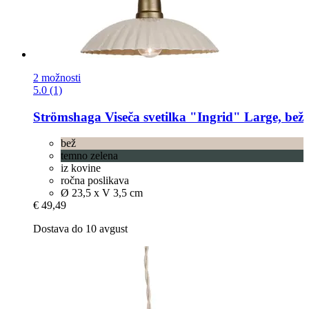
2 možnosti
5.0 (1)
Strömshaga
Viseča svetilka "Ingrid" Large, bež
bež
temno zelena
iz kovine
ročna poslikava
Ø 23,5 x V 3,5 cm
€ 49,49
Dostava do 10 avgust