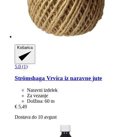
Košarica
5.0 (1)
Strömshaga
Vrvica iz naravne jute
Naravni izdelek
Za vezanje
Dolžina: 60 m
€ 5,49
Dostava do 10 avgust