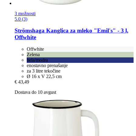
3 možnosti
5.0 (3)
Strömshaga
Kanglica za mleko "Emil's" -​ 3 l,
Offwhite
Offwhite
Zelena
bela/modra
enostavno prenašanje
za 3 litre tekočine
Ø 16 x V 22,5 cm
€ 43,49
Dostava do 10 avgust