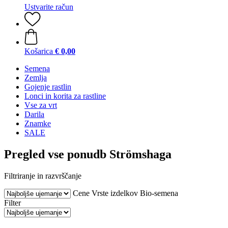
Ustvarite račun
Košarica
€ 0,00
Semena
Zemlja
Gojenje rastlin
Lonci in korita za rastline
Vse za vrt
Darila
Znamke
SALE
Pregled vse ponudb Strömshaga
Filtriranje in razvrščanje
Cene
Vrste izdelkov
Bio-semena
Filter