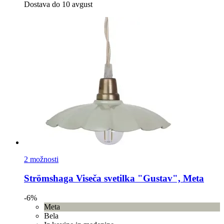
Dostava do 10 avgust
2 možnosti
Strömshaga
Viseča svetilka "Gustav", Meta
-6%
Meta
Bela