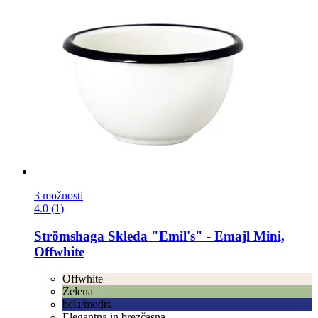
3 možnosti
4.0 (1)
Strömshaga
Skleda "Emil's" -​ Emajl Mini,
Offwhite
Offwhite
Zelena
bela/modra
Elegantna in brezčasna