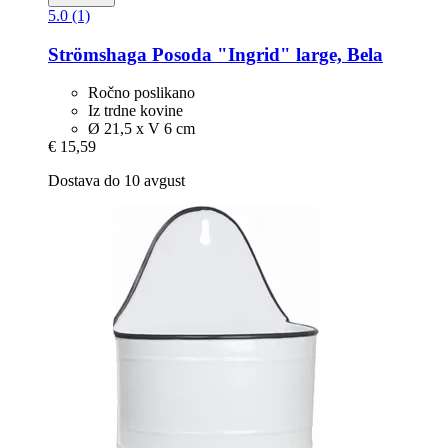
5.0 (1)
Strömshaga
Posoda "Ingrid" large, Bela
Ročno poslikano
Iz trdne kovine
Ø 21,5 x V 6 cm
€ 15,59
Dostava do 10 avgust