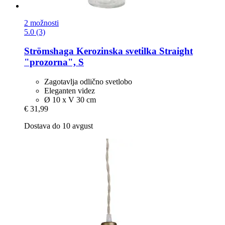
2 možnosti
5.0 (3)
Strömshaga
Kerozinska svetilka Straight
"prozorna", S
Zagotavlja odlično svetlobo
Eleganten videz
Ø 10 x V 30 cm
€ 31,99
Dostava do 10 avgust