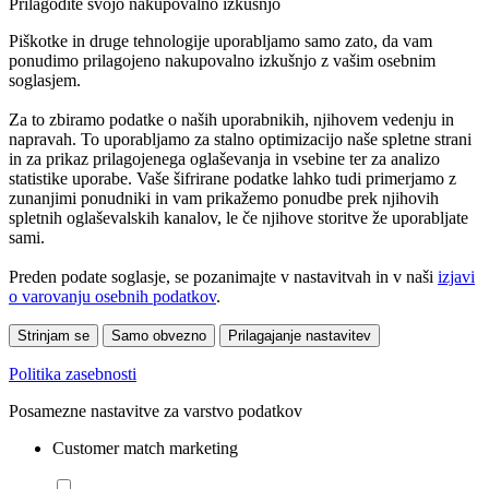
Prilagodite svojo nakupovalno izkušnjo
Piškotke in druge tehnologije uporabljamo samo zato, da vam
ponudimo prilagojeno nakupovalno izkušnjo z vašim osebnim
soglasjem.
Za to zbiramo podatke o naših uporabnikih, njihovem vedenju in
napravah. To uporabljamo za stalno optimizacijo naše spletne strani
in za prikaz prilagojenega oglaševanja in vsebine ter za analizo
statistike uporabe. Vaše šifrirane podatke lahko tudi primerjamo z
zunanjimi ponudniki in vam prikažemo ponudbe prek njihovih
spletnih oglaševalskih kanalov, le če njihove storitve že uporabljate
sami.
Preden podate soglasje, se pozanimajte v nastavitvah in v naši
izjavi
o varovanju osebnih podatkov
.
Strinjam se
Samo obvezno
Prilagajanje nastavitev
Politika zasebnosti
Posamezne nastavitve za varstvo podatkov
Customer match marketing