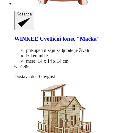
Košarica
WINKEE
Cvetlični lonec "Mačka"
prikupen dizajn za ljubitelje živali
iz keramike
mere: 14 x 14 x 14 cm
€ 14,99
Dostava do 10 avgust