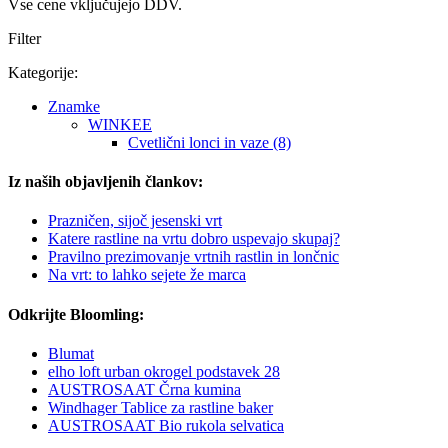
Vse cene vključujejo DDV.
Filter
Kategorije:
Znamke
WINKEE
Cvetlični lonci in vaze (8)
Iz naših objavljenih člankov:
Prazničen, sijoč jesenski vrt
Katere rastline na vrtu dobro uspevajo skupaj?
Pravilno prezimovanje vrtnih rastlin in lončnic
Na vrt: to lahko sejete že marca
Odkrijte Bloomling:
Blumat
elho loft urban okrogel podstavek 28
AUSTROSAAT Črna kumina
Windhager Tablice za rastline baker
AUSTROSAAT Bio rukola selvatica