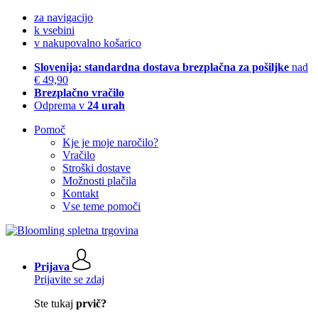
za navigacijo
k vsebini
v nakupovalno košarico
Slovenija: standardna dostava brezplačna za pošiljke
nad
€ 49,90
Brezplačno vračilo
Odprema v
24 urah
Pomoč
Kje je moje naročilo?
Vračilo
Stroški dostave
Možnosti plačila
Kontakt
Vse teme pomoči
Prijava
Prijavite se zdaj
Ste tukaj
prvič?