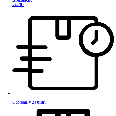
Brezplačno
vračilo
Odprema v
24 urah