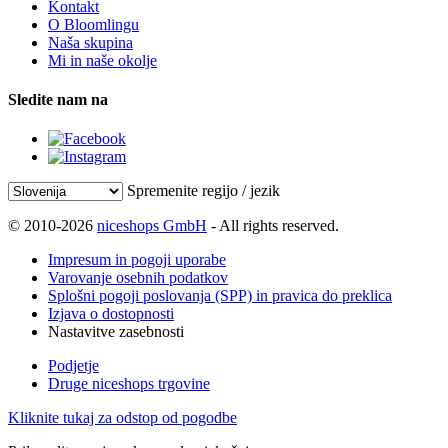
Kontakt
O Bloomlingu
Naša skupina
Mi in naše okolje
Sledite nam na
Spremenite regijo / jezik
© 2010-2026
niceshops GmbH
- All rights reserved.
Impresum in pogoji uporabe
Varovanje osebnih podatkov
Splošni pogoji poslovanja (SPP) in pravica do preklica
Izjava o dostopnosti
Nastavitve zasebnosti
Podjetje
Druge niceshops trgovine
Kliknite tukaj za odstop od pogodbe