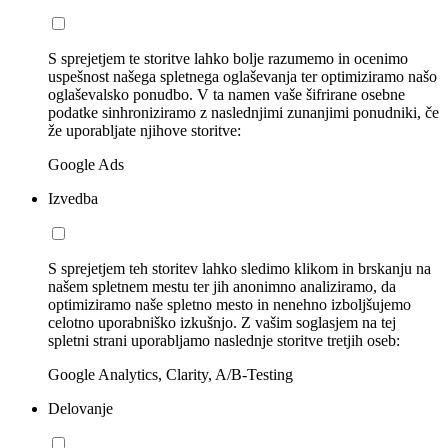
S sprejetjem te storitve lahko bolje razumemo in ocenimo
uspešnost našega spletnega oglaševanja ter optimiziramo našo
oglaševalsko ponudbo. V ta namen vaše šifrirane osebne
podatke sinhroniziramo z naslednjimi zunanjimi ponudniki, če
že uporabljate njihove storitve:
Google Ads
Izvedba
S sprejetjem teh storitev lahko sledimo klikom in brskanju na
našem spletnem mestu ter jih anonimno analiziramo, da
optimiziramo naše spletno mesto in nenehno izboljšujemo
celotno uporabniško izkušnjo. Z vašim soglasjem na tej
spletni strani uporabljamo naslednje storitve tretjih oseb:
Google Analytics, Clarity, A/B-Testing
Delovanje