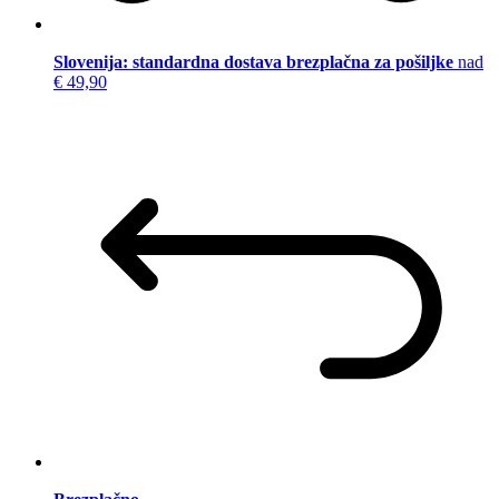
Slovenija: standardna dostava brezplačna za pošiljke
nad
€ 49,90