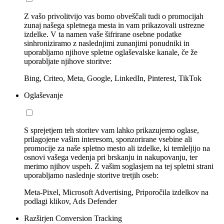
Z vašo privolitvijo vas bomo obveščali tudi o promocijah
zunaj našega spletnega mesta in vam prikazovali ustrezne
izdelke. V ta namen vaše šifrirane osebne podatke
sinhroniziramo z naslednjimi zunanjimi ponudniki in
uporabljamo njihove spletne oglaševalske kanale, če že
uporabljate njihove storitve:
Bing, Criteo, Meta, Google, LinkedIn, Pinterest, TikTok
Oglaševanje
S sprejetjem teh storitev vam lahko prikazujemo oglase,
prilagojene vašim interesom, sponzorirane vsebine ali
promocije za naše spletno mesto ali izdelke, ki temleljijo na
osnovi vašega vedenja pri brskanju in nakupovanju, ter
merimo njihov uspeh. Z vašim soglasjem na tej spletni strani
uporabljamo naslednje storitve tretjih oseb:
Meta-Pixel, Microsoft Advertising, Priporočila izdelkov na
podlagi klikov, Ads Defender
Razširjen Conversion Tracking