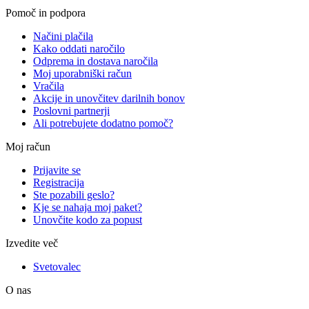
Pomoč in podpora
Načini plačila
Kako oddati naročilo
Odprema in dostava naročila
Moj uporabniški račun
Vračila
Akcije in unovčitev darilnih bonov
Poslovni partnerji
Ali potrebujete dodatno pomoč?
Moj račun
Prijavite se
Registracija
Ste pozabili geslo?
Kje se nahaja moj paket?
Unovčite kodo za popust
Izvedite več
Svetovalec
O nas