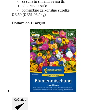
za suha in s hranili revna tla
odporno na sušo
pomembno za koristne žuželke
€ 3,59
(€ 351,96 / kg)
Dostava do 11 avgust
Košarica