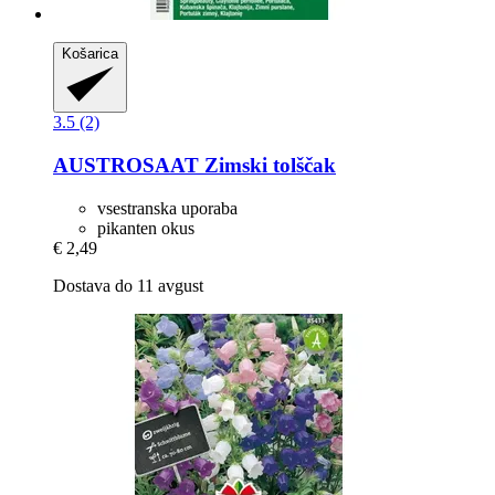
Košarica
3.5 (2)
AUSTROSAAT
Zimski tolščak
vsestranska uporaba
pikanten okus
€ 2,49
Dostava do 11 avgust