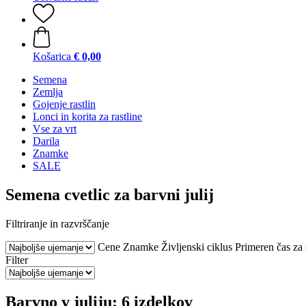
Košarica
€ 0,00
Semena
Zemlja
Gojenje rastlin
Lonci in korita za rastline
Vse za vrt
Darila
Znamke
SALE
Semena cvetlic za barvni julij
Filtriranje in razvrščanje
Cene
Znamke
Življenski ciklus
Primeren čas za 
Filter
Barvno v juliju: 6 izdelkov