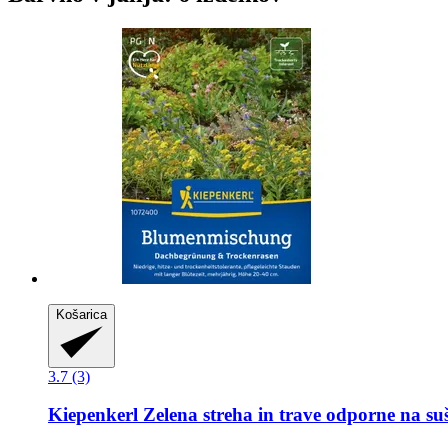
Košarica
3.7 (3)
Kiepenkerl
Zelena streha in trave odporne na su