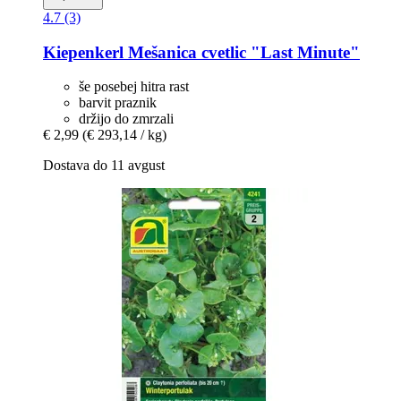
4.7 (3)
Kiepenkerl
Mešanica cvetlic "Last Minute"
še posebej hitra rast
barvit praznik
držijo do zmrzali
€ 2,99
(€ 293,14 / kg)
Dostava do 11 avgust