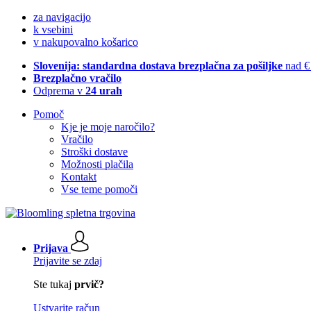
za navigacijo
k vsebini
v nakupovalno košarico
Slovenija: standardna dostava brezplačna za pošiljke
nad €
Brezplačno vračilo
Odprema v
24 urah
Pomoč
Kje je moje naročilo?
Vračilo
Stroški dostave
Možnosti plačila
Kontakt
Vse teme pomoči
Prijava
Prijavite se zdaj
Ste tukaj
prvič?
Ustvarite račun