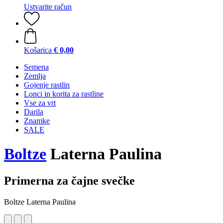
Ustvarite račun
Košarica
€ 0,00
Semena
Zemlja
Gojenje rastlin
Lonci in korita za rastline
Vse za vrt
Darila
Znamke
SALE
Boltze
Laterna Paulina
Primerna za čajne svečke
Boltze Laterna Paulina