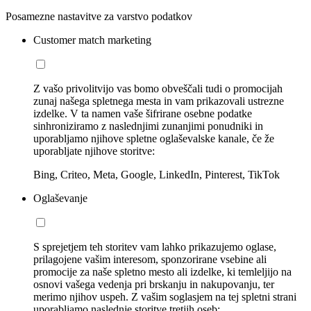
Posamezne nastavitve za varstvo podatkov
Customer match marketing
Z vašo privolitvijo vas bomo obveščali tudi o promocijah
zunaj našega spletnega mesta in vam prikazovali ustrezne
izdelke. V ta namen vaše šifrirane osebne podatke
sinhroniziramo z naslednjimi zunanjimi ponudniki in
uporabljamo njihove spletne oglaševalske kanale, če že
uporabljate njihove storitve:
Bing, Criteo, Meta, Google, LinkedIn, Pinterest, TikTok
Oglaševanje
S sprejetjem teh storitev vam lahko prikazujemo oglase,
prilagojene vašim interesom, sponzorirane vsebine ali
promocije za naše spletno mesto ali izdelke, ki temleljijo na
osnovi vašega vedenja pri brskanju in nakupovanju, ter
merimo njihov uspeh. Z vašim soglasjem na tej spletni strani
uporabljamo naslednje storitve tretjih oseb: