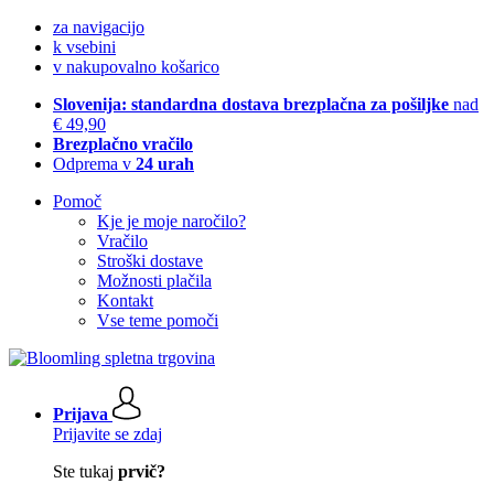
za navigacijo
k vsebini
v nakupovalno košarico
Slovenija: standardna dostava brezplačna za pošiljke
nad
€ 49,90
Brezplačno vračilo
Odprema v
24 urah
Pomoč
Kje je moje naročilo?
Vračilo
Stroški dostave
Možnosti plačila
Kontakt
Vse teme pomoči
Prijava
Prijavite se zdaj
Ste tukaj
prvič?