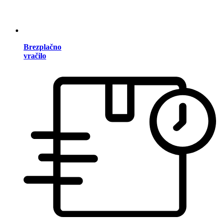
Brezplačno
vračilo