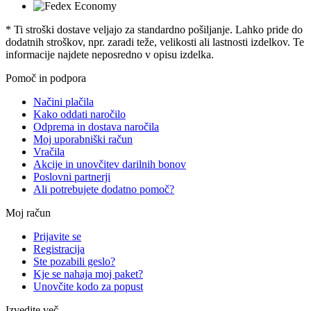
* Ti stroški dostave veljajo za standardno pošiljanje. Lahko pride do
dodatnih stroškov, npr. zaradi teže, velikosti ali lastnosti izdelkov. Te
informacije najdete neposredno v opisu izdelka.
Pomoč in podpora
Načini plačila
Kako oddati naročilo
Odprema in dostava naročila
Moj uporabniški račun
Vračila
Akcije in unovčitev darilnih bonov
Poslovni partnerji
Ali potrebujete dodatno pomoč?
Moj račun
Prijavite se
Registracija
Ste pozabili geslo?
Kje se nahaja moj paket?
Unovčite kodo za popust
Izvedite več