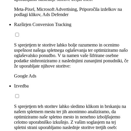
Meta-Pixel, Microsoft Advertising, Priporočila izdelkov na
podlagi klikov, Ads Defender
Razširjen Conversion Tracking
S sprejetjem te storitve lahko bolje razumemo in ocenimo
uspešnost našega spletnega oglaševanja ter optimiziramo našo
oglaševalsko ponudbo. V ta namen vaše šifrirane osebne
podatke sinhroniziramo z naslednjimi zunanjimi ponudniki, če
že uporabljate njihove storitve:
Google Ads
Izvedba
S sprejetjem teh storitev lahko sledimo klikom in brskanju na
našem spletnem mestu ter jih anonimno analiziramo, da
optimiziramo naše spletno mesto in nenehno izboljšujemo
celotno uporabniško izkušnjo. Z vašim soglasjem na tej
spletni strani uporabljamo naslednje storitve tretjih oseb: