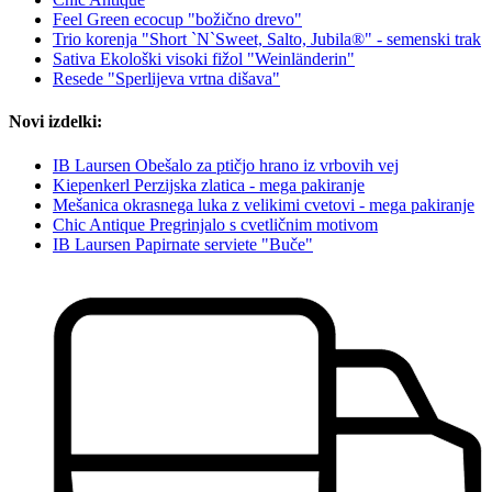
Feel Green ecocup "božično drevo"
Trio korenja "Short `N`Sweet, Salto, Jubila®" - semenski trak
Sativa Ekološki visoki fižol "Weinländerin"
Resede "Sperlijeva vrtna dišava"
Novi izdelki:
IB Laursen Obešalo za ptičjo hrano iz vrbovih vej
Kiepenkerl Perzijska zlatica - mega pakiranje
Mešanica okrasnega luka z velikimi cvetovi - mega pakiranje
Chic Antique Pregrinjalo s cvetličnim motivom
IB Laursen Papirnate serviete "Buče"