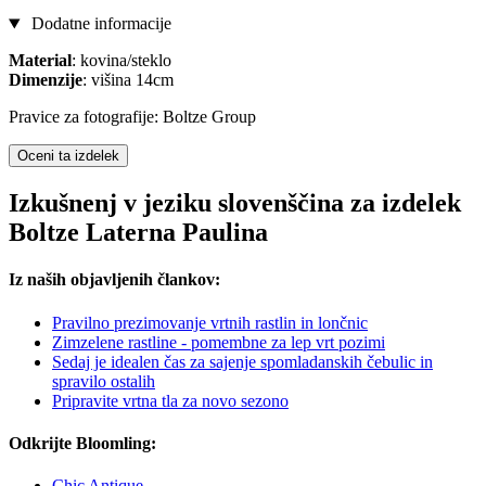
Dodatne informacije
Material
: kovina/steklo
Dimenzije
: višina 14cm
Pravice za fotografije: Boltze Group
Oceni ta izdelek
Izkušnenj v jeziku slovenščina za izdelek
Boltze Laterna Paulina
Iz naših objavljenih člankov:
Pravilno prezimovanje vrtnih rastlin in lončnic
Zimzelene rastline - pomembne za lep vrt pozimi
Sedaj je idealen čas za sajenje spomladanskih čebulic in
spravilo ostalih
Pripravite vrtna tla za novo sezono
Odkrijte Bloomling:
Chic Antique