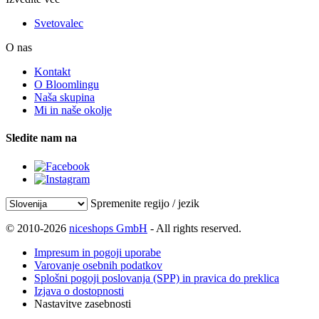
Svetovalec
O nas
Kontakt
O Bloomlingu
Naša skupina
Mi in naše okolje
Sledite nam na
Spremenite regijo / jezik
© 2010-2026
niceshops GmbH
- All rights reserved.
Impresum in pogoji uporabe
Varovanje osebnih podatkov
Splošni pogoji poslovanja (SPP) in pravica do preklica
Izjava o dostopnosti
Nastavitve zasebnosti