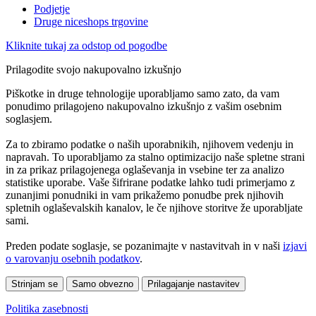
Podjetje
Druge niceshops trgovine
Kliknite tukaj za odstop od pogodbe
Prilagodite svojo nakupovalno izkušnjo
Piškotke in druge tehnologije uporabljamo samo zato, da vam
ponudimo prilagojeno nakupovalno izkušnjo z vašim osebnim
soglasjem.
Za to zbiramo podatke o naših uporabnikih, njihovem vedenju in
napravah. To uporabljamo za stalno optimizacijo naše spletne strani
in za prikaz prilagojenega oglaševanja in vsebine ter za analizo
statistike uporabe. Vaše šifrirane podatke lahko tudi primerjamo z
zunanjimi ponudniki in vam prikažemo ponudbe prek njihovih
spletnih oglaševalskih kanalov, le če njihove storitve že uporabljate
sami.
Preden podate soglasje, se pozanimajte v nastavitvah in v naši
izjavi
o varovanju osebnih podatkov
.
Strinjam se
Samo obvezno
Prilagajanje nastavitev
Politika zasebnosti