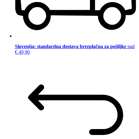
Slovenija: standardna dostava brezplačna za pošiljke
nad
€ 49,90