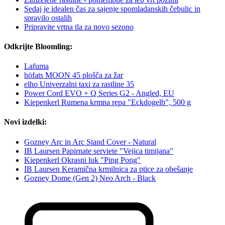
Sedaj je idealen čas za sajenje spomladanskih čebulic in
spravilo ostalih
Pripravite vrtna tla za novo sezono
Odkrijte Bloomling:
Lafuma
höfats MOON 45 plošča za žar
elho Univerzalni taxi za rastline 35
Power Cord EVO + Q Series G2 - Angled, EU
Kiepenkerl Rumena krmna repa "Eckdogelb", 500 g
Novi izdelki:
Gozney Arc in Arc Stand Cover - Natural
IB Laursen Papirnate serviete "Vejica timijana"
Kiepenkerl Okrasni luk "Ping Pong"
IB Laursen Keramična krmilnica za ptice za obešanje
Gozney Dome (Gen 2) Neo Arch - Black