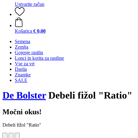
Ustvarite račun
Košarica
€ 0,00
Semena
Zemlja
Gojenje rastlin
Lonci in korita za rastline
Vse za vrt
Darila
Znamke
SALE
De Bolster
Debeli fižol "Ratio"
Močni okus!
Debeli fižol "Ratio"