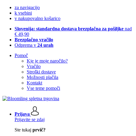
za navigacijo
k vsebini
v nakupovalno košarico
Slovenija: standardna dostava brezplačna za pošiljke
nad
€ 49,90
Brezplačno vračilo
Odprema v
24 urah
Pomoč
Kje je moje naročilo?
Vračilo
Stroški dostave
Možnosti plačila
Kontakt
Vse teme pomoči
Prijava
Prijavite se zdaj
Ste tukaj
prvič?