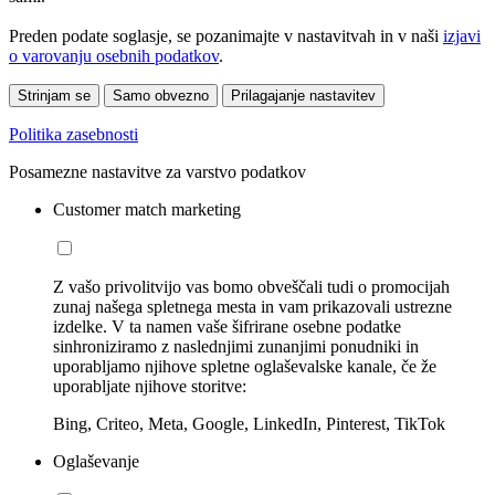
Preden podate soglasje, se pozanimajte v nastavitvah in v naši
izjavi
o varovanju osebnih podatkov
.
Strinjam se
Samo obvezno
Prilagajanje nastavitev
Politika zasebnosti
Posamezne nastavitve za varstvo podatkov
Customer match marketing
Z vašo privolitvijo vas bomo obveščali tudi o promocijah
zunaj našega spletnega mesta in vam prikazovali ustrezne
izdelke. V ta namen vaše šifrirane osebne podatke
sinhroniziramo z naslednjimi zunanjimi ponudniki in
uporabljamo njihove spletne oglaševalske kanale, če že
uporabljate njihove storitve:
Bing, Criteo, Meta, Google, LinkedIn, Pinterest, TikTok
Oglaševanje