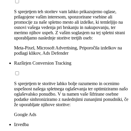
S sprejetjem teh storitev vam lahko prikazujemo oglase,
prilagojene vašim interesom, sponzorirane vsebine ali
promocije za naše spletno mesto ali izdelke, ki temleljijo na
osnovi vašega vedenja pri brskanju in nakupovanju, ter
merimo njihov uspeh. Z vašim soglasjem na tej spletni strani
uporabljamo naslednje storitve tretjih oseb:
Meta-Pixel, Microsoft Advertising, Priporočila izdelkov na
podlagi klikov, Ads Defender
Razširjen Conversion Tracking
S sprejetjem te storitve lahko bolje razumemo in ocenimo
uspešnost našega spletnega oglaševanja ter optimiziramo našo
oglaševalsko ponudbo. V ta namen vaše šifrirane osebne
podatke sinhroniziramo z naslednjimi zunanjimi ponudniki, če
že uporabljate njihove storitve:
Google Ads
Izvedba