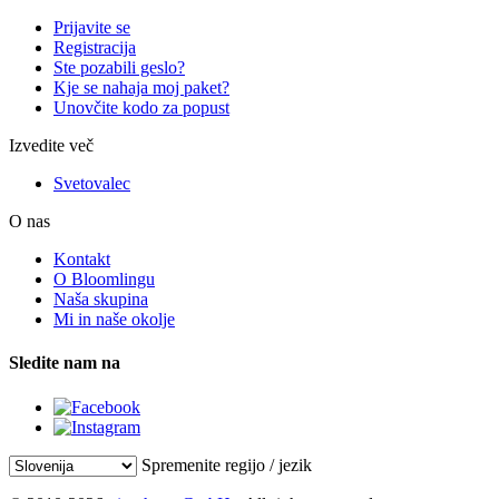
Prijavite se
Registracija
Ste pozabili geslo?
Kje se nahaja moj paket?
Unovčite kodo za popust
Izvedite več
Svetovalec
O nas
Kontakt
O Bloomlingu
Naša skupina
Mi in naše okolje
Sledite nam na
Spremenite regijo / jezik