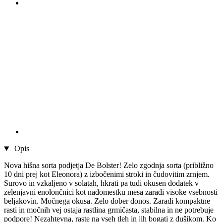
Opis
Nova hišna sorta podjetja De Bolster! Zelo zgodnja sorta (približno
10 dni prej kot Eleonora) z izbočenimi stroki in čudovitim zrnjem.
Surovo in vzkaljeno v solatah, hkrati pa tudi okusen dodatek v
zelenjavni enolončnici kot nadomestku mesa zaradi visoke vsebnosti
beljakovin. Močnega okusa. Zelo dober donos. Zaradi kompaktne
rasti in močnih vej ostaja rastlina grmičasta, stabilna in ne potrebuje
podpore! Nezahtevna, raste na vseh tleh in jih bogati z dušikom. Ko