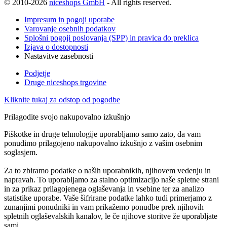
© 2010-2026
niceshops GmbH
- All rights reserved.
Impresum in pogoji uporabe
Varovanje osebnih podatkov
Splošni pogoji poslovanja (SPP) in pravica do preklica
Izjava o dostopnosti
Nastavitve zasebnosti
Podjetje
Druge niceshops trgovine
Kliknite tukaj za odstop od pogodbe
Prilagodite svojo nakupovalno izkušnjo
Piškotke in druge tehnologije uporabljamo samo zato, da vam
ponudimo prilagojeno nakupovalno izkušnjo z vašim osebnim
soglasjem.
Za to zbiramo podatke o naših uporabnikih, njihovem vedenju in
napravah. To uporabljamo za stalno optimizacijo naše spletne strani
in za prikaz prilagojenega oglaševanja in vsebine ter za analizo
statistike uporabe. Vaše šifrirane podatke lahko tudi primerjamo z
zunanjimi ponudniki in vam prikažemo ponudbe prek njihovih
spletnih oglaševalskih kanalov, le če njihove storitve že uporabljate
sami.