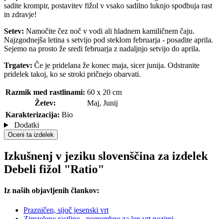
sadite krompir, postavitev fižol v vsako sadilno luknjo spodbuja rast
in zdravje!
Setev:
Namočite čez noč v vodi ali hladnem kamiličnem čaju.
Najzgodnejša letina s setvijo pod steklom februarja - posadite aprila.
Sejemo na prosto že sredi februarja z nadaljnjo setvijo do aprila.
Trgatev:
Če je pridelana že konec maja, sicer junija. Odstranite
pridelek takoj, ko se stroki pričnejo obarvati.
Razmik med rastlinami:
60 x 20 cm
Žetev:
Maj, Junij
Karakterizacija:
Bio
Dodatki
Oceni ta izdelek
Izkušnenj v jeziku slovenščina za izdelek
Debeli fižol "Ratio"
Iz naših objavljenih člankov:
Prazničen, sijoč jesenski vrt
Zimzelene rastline - pomembne za lep vrt pozimi