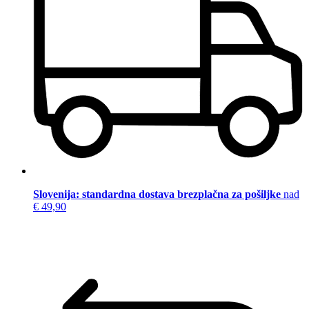
Slovenija: standardna dostava brezplačna za pošiljke
nad
€ 49,90