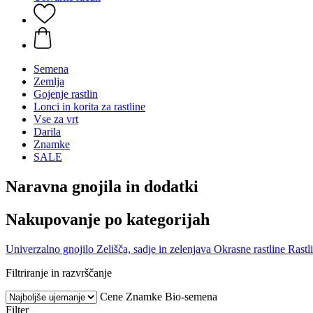
Semena
Zemlja
Gojenje rastlin
Lonci in korita za rastline
Vse za vrt
Darila
Znamke
SALE
Naravna gnojila in dodatki
Nakupovanje po kategorijah
Univerzalno gnojilo
Zelišča, sadje in zelenjava
Okrasne rastline
Rastl
Filtriranje in razvrščanje
Cene
Znamke
Bio-semena
Filter