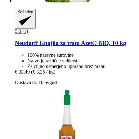
Košarica
5.0 (1)
Neudorff
Gnojilo za trato Azet® BIO, 10 kg
100% naravne surovine
Na voljo različne velikosti
Za ciljno usmerjeno uporabo brez prahu
€ 32,49
(€ 3,25 / kg)
Dostava do 10 avgust