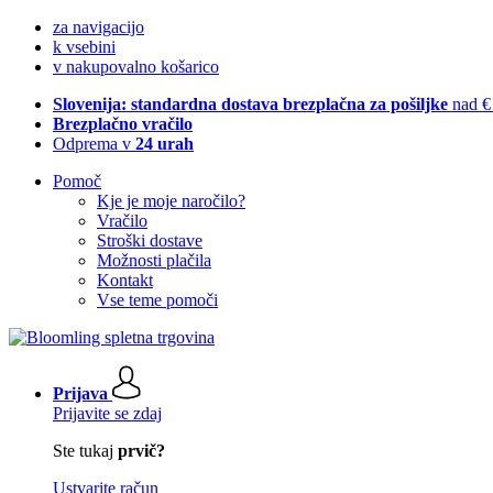
za navigacijo
k vsebini
v nakupovalno košarico
Slovenija: standardna dostava brezplačna za pošiljke
nad €
Brezplačno vračilo
Odprema v
24 urah
Pomoč
Kje je moje naročilo?
Vračilo
Stroški dostave
Možnosti plačila
Kontakt
Vse teme pomoči
Prijava
Prijavite se zdaj
Ste tukaj
prvič?
Ustvarite račun