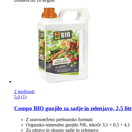
Dostava do 10 avgust
2 možnosti
5.0 (1)
Compo
BIO gnojilo za sadje in zelenjavo, 2,5 lit
Z uravnoteženo prehransko formulo
Organsko-mineralno gnojilo NK, tekoče 3,1 + 0,5 + 4,1
Za zdravo in okusno sadje in zelenjavo