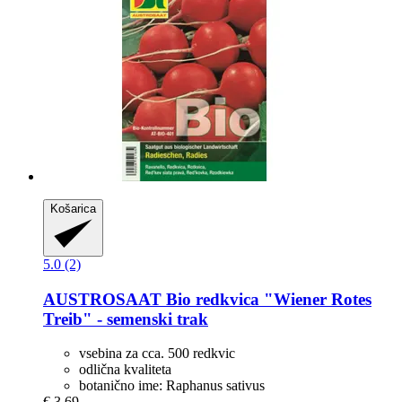
Košarica
5.0 (2)
AUSTROSAAT
Bio redkvica "Wiener Rotes
Treib" -​ semenski trak
vsebina za cca. 500 redkvic
odlična kvaliteta
botanično ime: Raphanus sativus
€ 3,69