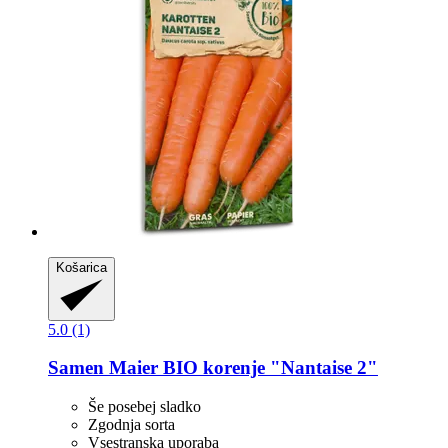
Košarica
5.0 (1)
Samen Maier
BIO korenje "Nantaise 2"
Še posebej sladko
Zgodnja sorta
Vsestranska uporaba