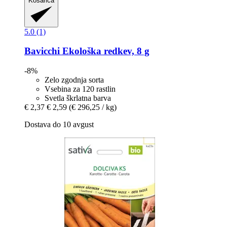
Košarica
5.0 (1)
Bavicchi
Ekološka redkev, 8 g
-8%
Zelo zgodnja sorta
Vsebina za 120 rastlin
Svetla škrlatna barva
€ 2,37
€ 2,59
(€ 296,25 / kg)
Dostava do 10 avgust