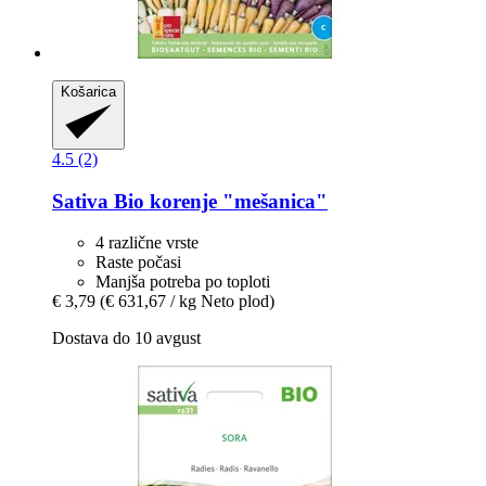
Košarica
4.5 (2)
Sativa
Bio korenje "mešanica"
4 različne vrste
Raste počasi
Manjša potreba po toploti
€ 3,79
(€ 631,67 / kg Neto plod)
Dostava do 10 avgust