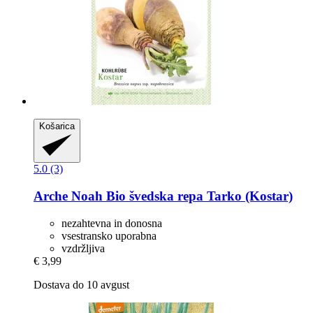
Košarica
5.0 (3)
Arche Noah
Bio švedska repa Tarko (Kostar)
nezahtevna in donosna
vsestransko uporabna
vzdržljiva
€ 3,99
Dostava do 10 avgust