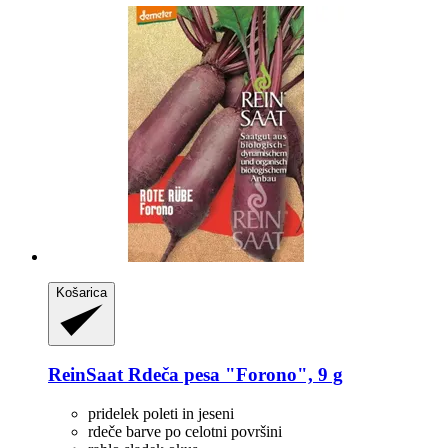
Košarica
ReinSaat
Rdeča pesa "Forono", 9 g
pridelek poleti in jeseni
rdeče barve po celotni površini