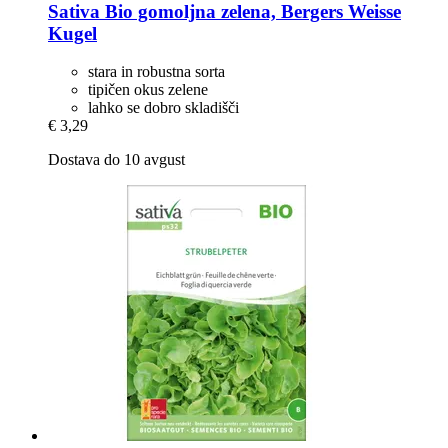
Sativa
Bio gomoljna zelena, Bergers Weisse
Kugel
stara in robustna sorta
tipičen okus zelene
lahko se dobro skladišči
€ 3,29
Dostava do 10 avgust