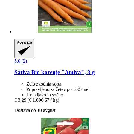
Košarica
5.0 (2)
Sativa
Bio korenje "Amiva", 3 g
Zelo zgodnja sorta
Pripravljeno za žetev po 100 dneh
Hrustljavo in sočno
€ 3,29
(€ 1.096,67 / kg)
Dostava do 10 avgust