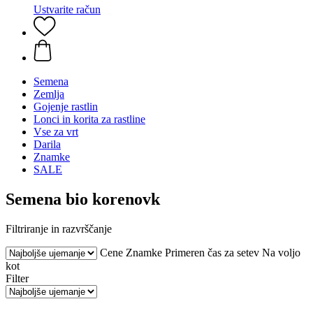
Ustvarite račun
Semena
Zemlja
Gojenje rastlin
Lonci in korita za rastline
Vse za vrt
Darila
Znamke
SALE
Semena bio korenovk
Filtriranje in razvrščanje
Cene
Znamke
Primeren čas za setev
Na voljo
kot
Filter