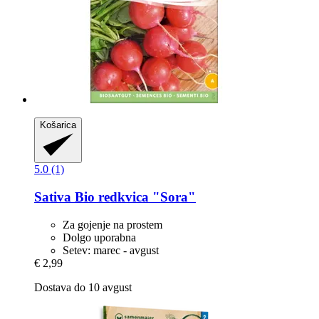
Košarica
5.0 (1)
Sativa
Bio redkvica "Sora"
Za gojenje na prostem
Dolgo uporabna
Setev: marec - avgust
€ 2,99
Dostava do 10 avgust