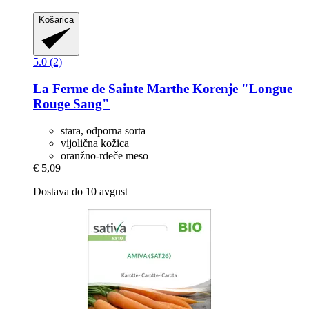
Košarica
5.0 (2)
La Ferme de Sainte Marthe
Korenje "Longue
Rouge Sang"
stara, odporna sorta
vijolična kožica
oranžno-rdeče meso
€ 5,09
Dostava do 10 avgust