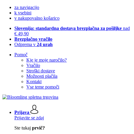
za navigacijo
k vsebini
v nakupovalno košarico
Slovenija: standardna dostava brezplačna za pošiljke
nad
€ 49,90
Brezplačno vračilo
Odprema v
24 urah
Pomoč
Kje je moje naročilo?
Vračilo
Stroški dostave
Možnosti plačila
Kontakt
Vse teme pomoči
Prijava
Prijavite se zdaj
Ste tukaj
prvič?