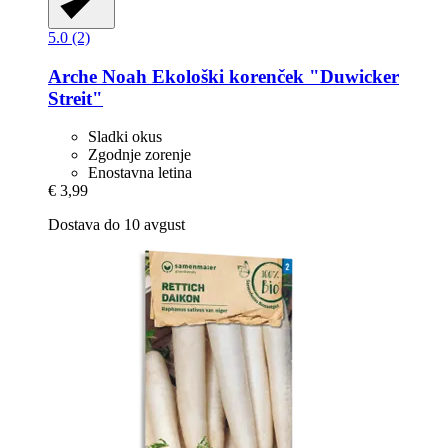
5.0 (2)
Arche Noah
Ekološki korenček "Duwicker
Streit"
Sladki okus
Zgodnje zorenje
Enostavna letina
€ 3,99
Dostava do 10 avgust