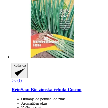
Košarica
5.0 (1)
ReinSaat
Bio zimska čebula Cosmo
Obiranje od pomladi do zime
Aromatičen okus
Večletna sorta