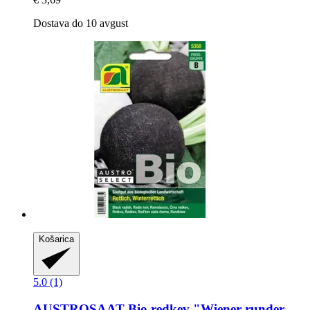
Dostava do 10 avgust
Košarica
5.0 (1)
AUSTROSAAT
Bio redkev "Wiener runder