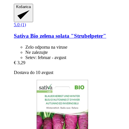
Košarica
5.0 (1)
Sativa
Bio zelena solata "Strubelpeter"
Zelo odporna na viruse
Ne zalezujte
Setev: februar - avgust
€ 3,29
Dostava do 10 avgust