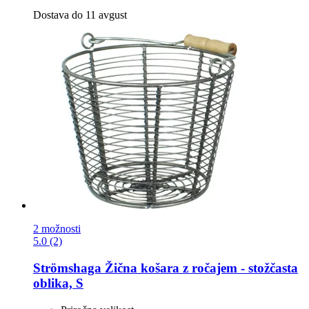
Dostava do 11 avgust
2 možnosti
5.0 (2)
Strömshaga
Žična košara z ročajem -​ stožčasta
oblika, S