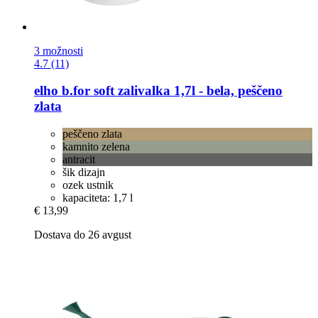
3 možnosti
4.7 (11)
elho
b.for soft zalivalka 1,7l -​ bela, peščeno
zlata
peščeno zlata
kamnito zelena
antracit
šik dizajn
ozek ustnik
kapaciteta: 1,7 l
€ 13,99
Dostava do 26 avgust