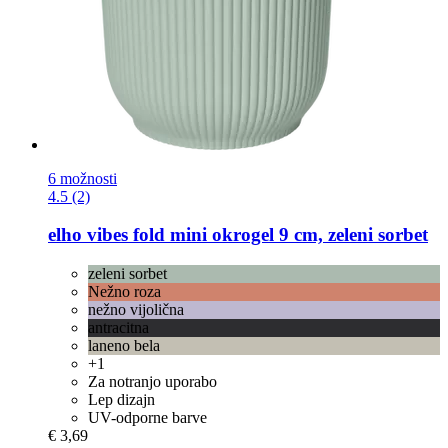
6 možnosti
4.5 (2)
elho
vibes fold mini okrogel 9 cm, zeleni sorbet
zeleni sorbet
Nežno roza
nežno vijolična
antracitna
laneno bela
+1
Za notranjo uporabo
Lep dizajn
UV-odporne barve
€ 3,69