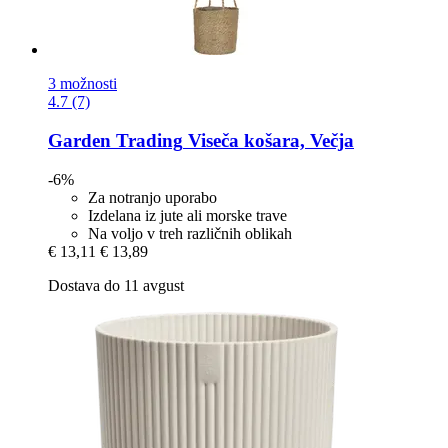
3 možnosti
4.7 (7)
Garden Trading
Viseča košara, Večja
-6%
Za notranjo uporabo
Izdelana iz jute ali morske trave
Na voljo v treh različnih oblikah
€ 13,11
€ 13,89
Dostava do 11 avgust