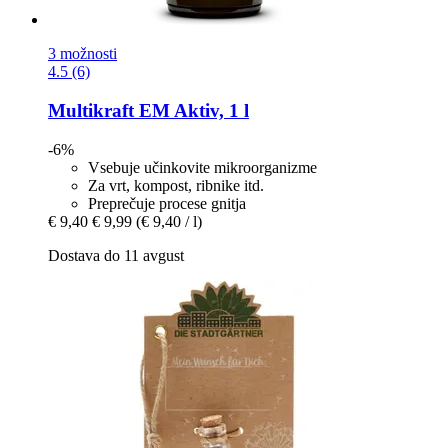
3 možnosti
4.5 (6)
Multikraft
EM Aktiv, 1 l
-6%
Vsebuje učinkovite mikroorganizme
Za vrt, kompost, ribnike itd.
Preprečuje procese gnitja
€ 9,40
€ 9,99
(€ 9,40 / l)
Dostava do 11 avgust