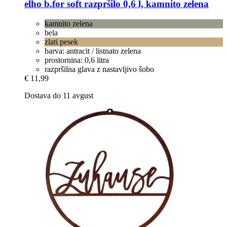
elho
b.for soft razpršilo 0,6 l, kamnito zelena
kamnito zelena
bela
zlati pesek
barva: antracit / listnato zelena
prostornina: 0,6 litra
razpršilna glava z nastavljivo šobo
€ 11,99
Dostava do 11 avgust