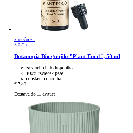
2 možnosti
5.0 (1)
Botanopia
Bio gnojilo "Plant Food", 50 ml
za zemljo in hidroponiko
100% izvleček pese
enostavna uporaba
€ 7,49
Dostava do 11 avgust