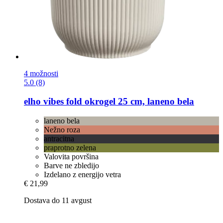
4 možnosti
5.0 (8)
elho
vibes fold okrogel 25 cm, laneno bela
laneno bela
Nežno roza
antracitna
praprotno zelena
Valovita površina
Barve ne zbledijo
Izdelano z energijo vetra
€ 21,99
Dostava do 11 avgust