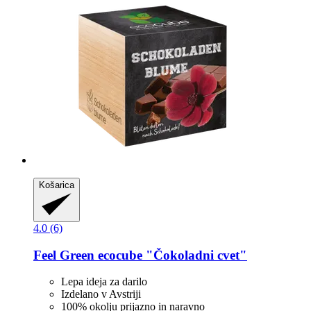
Košarica
4.0 (6)
Feel Green
ecocube "Čokoladni cvet"
Lepa ideja za darilo
Izdelano v Avstriji
100% okolju prijazno in naravno