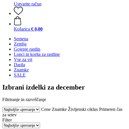
Ustvarite račun
Košarica
€ 0,00
Semena
Zemlja
Gojenje rastlin
Lonci in korita za rastline
Vse za vrt
Darila
Znamke
SALE
Izbrani izdelki za december
Filtriranje in razvrščanje
Cene
Znamke
Življenski ciklus
Primeren čas
za setev
Filter