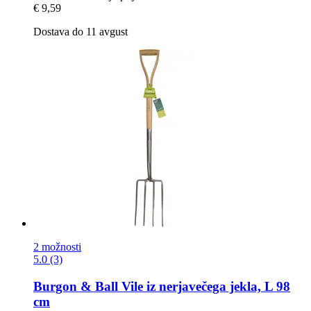
€ 9,59
Dostava do 11 avgust
2 možnosti
5.0 (3)
Burgon & Ball
Vile iz nerjavečega jekla, L 98
cm