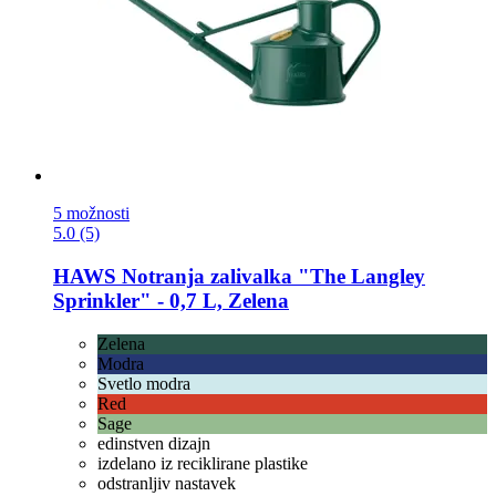
5 možnosti
5.0 (5)
HAWS
Notranja zalivalka "The Langley
Sprinkler" -​ 0,7 L, Zelena
Zelena
Modra
Svetlo modra
Red
Sage
edinstven dizajn
izdelano iz reciklirane plastike
odstranljiv nastavek