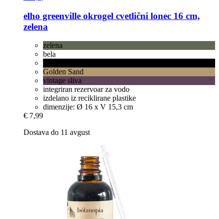
elho
greenville okrogel cvetlični lonec 16 cm,
zelena
zelena
bela
living črna
Golden Sand
vintage sliva
integriran rezervoar za vodo
izdelano iz reciklirane plastike
dimenzije: Ø 16 x V 15,3 cm
€ 7,99
Dostava do 11 avgust