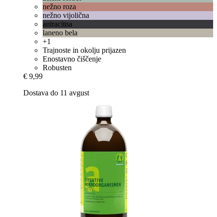
nežno roza
nežno vijolična
antracitna
laneno bela
+1
Trajnoste in okolju prijazen
Enostavno čiščenje
Robusten
€ 9,99
Dostava do 11 avgust