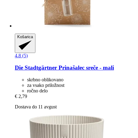
Košarica
4.8 (5)
Die Stadtgärtner
Prinašalec sreče -​ mali
skrbno oblikovano
za vsako priložnost
ročno delo
€ 2,79
Dostava do 11 avgust