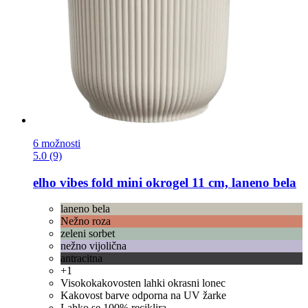
6 možnosti
5.0 (9)
elho
vibes fold mini okrogel 11 cm, laneno bela
laneno bela
Nežno roza
zeleni sorbet
nežno vijolična
antracitna
+1
Visokokakovosten lahki okrasni lonec
Kakovost barve odporna na UV žarke
Lahko se 100% reciklira