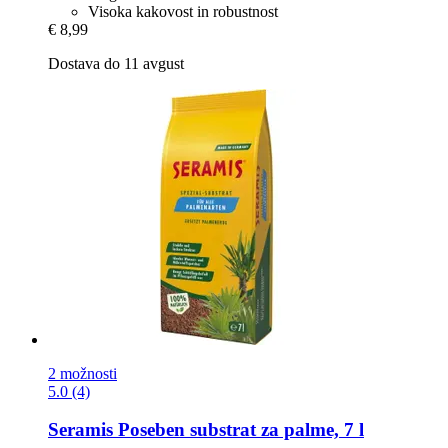
Visoka kakovost in robustnost
€ 8,99
Dostava do 11 avgust
2 možnosti
5.0 (4)
Seramis
Poseben substrat za palme, 7 l