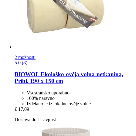
2 možnosti
5.0 (8)
BIOWOL
Ekološko-​ovčja volna-​netkanina,
Pribl. 190 x 150 cm
Vsestransko uporabno
100% naravno
Izdelano je iz lokalne ovčje volne
€ 17,09
Dostava do 11 avgust