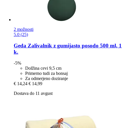
2 možnosti
5.0 (25)
Geda
Zalivalnik z gumijasto posodo 500 ml, 1
k.
-5%
Dolžina cevi 9,5 cm
Primerno tudi za bonsaj
Za odmerjeno doziranje
€ 14,24
€ 14,99
Dostava do 11 avgust