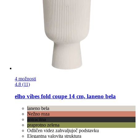
4 možnosti
4.8 (11)
elho
vibes fold coupe 14 cm, laneno bela
laneno bela
Nežno roza
antracitna
praprotno zelena
Odličen videz zahvaljujoč podstavku
Elegantna valovita struktura