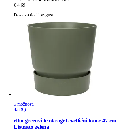
€ 4,69
Dostava do 11 avgust
5 možnosti
4.8 (6)
elho
greenville okrogel cvetlični lonec 47 cm,
Listnato zelena