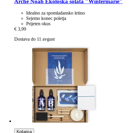
Arche Noah
Ekološka solata "Wintermarie"
Idealno za spomladansko letino
Sejemo konec poletja
Prijeten okus
€ 3,99
Dostava do 11 avgust
Košarica