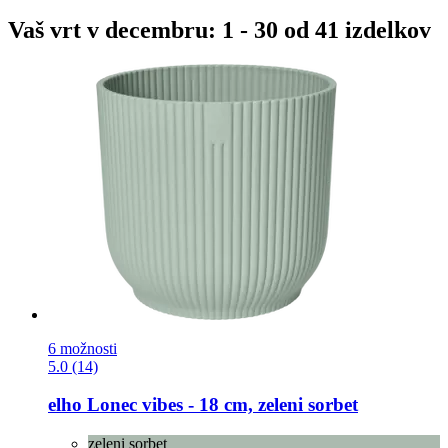
Vaš vrt v decembru: 1 - 30 od 41 izdelkov
6 možnosti
5.0 (14)
elho
Lonec vibes -​ 18 cm, zeleni sorbet
zeleni sorbet