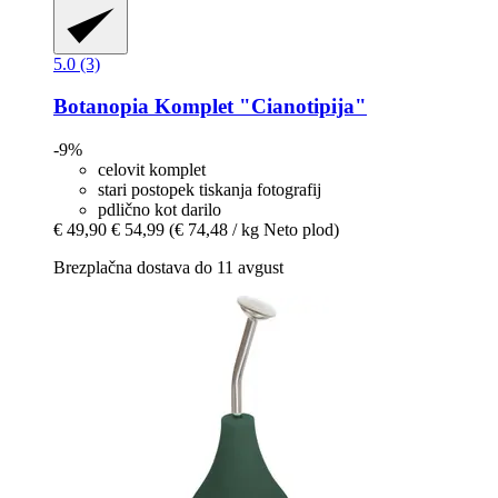
5.0 (3)
Botanopia
Komplet "Cianotipija"
-9%
celovit komplet
stari postopek tiskanja fotografij
pdlično kot darilo
€ 49,90
€ 54,99
(€ 74,48 / kg Neto plod)
Brezplačna dostava do 11 avgust