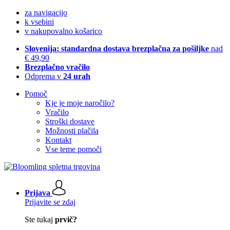
za navigacijo
k vsebini
v nakupovalno košarico
Slovenija: standardna dostava brezplačna za pošiljke
nad
€ 49,90
Brezplačno vračilo
Odprema v
24 urah
Pomoč
Kje je moje naročilo?
Vračilo
Stroški dostave
Možnosti plačila
Kontakt
Vse teme pomoči
Prijava
Prijavite se zdaj
Ste tukaj
prvič?