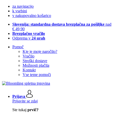
za navigacijo
k vsebini
v nakupovalno košarico
Slovenija: standardna dostava brezplačna za pošiljke
nad
€ 49,90
Brezplačno vračilo
Odprema v
24 urah
Pomoč
Kje je moje naročilo?
Vračilo
Stroški dostave
Možnosti plačila
Kontakt
Vse teme pomoči
Prijava
Prijavite se zdaj
Ste tukaj
prvič?