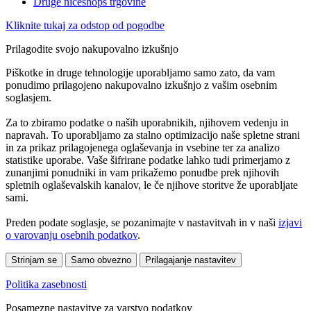
Druge niceshops trgovine
Kliknite tukaj za odstop od pogodbe
Prilagodite svojo nakupovalno izkušnjo
Piškotke in druge tehnologije uporabljamo samo zato, da vam
ponudimo prilagojeno nakupovalno izkušnjo z vašim osebnim
soglasjem.
Za to zbiramo podatke o naših uporabnikih, njihovem vedenju in
napravah. To uporabljamo za stalno optimizacijo naše spletne strani
in za prikaz prilagojenega oglaševanja in vsebine ter za analizo
statistike uporabe. Vaše šifrirane podatke lahko tudi primerjamo z
zunanjimi ponudniki in vam prikažemo ponudbe prek njihovih
spletnih oglaševalskih kanalov, le če njihove storitve že uporabljate
sami.
Preden podate soglasje, se pozanimajte v nastavitvah in v naši
izjavi
o varovanju osebnih podatkov
.
Strinjam se
Samo obvezno
Prilagajanje nastavitev
Politika zasebnosti
Posamezne nastavitve za varstvo podatkov