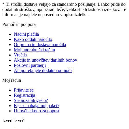
* Ti stroški dostave veljajo za standardno pošiljanje. Lahko pride do
dodatnih stroškov, npr. zaradi teže, velikosti ali lastnosti izdelkov. Te
informacije najdete neposredno v opisu izdelka.
Pomoč in podpora
Načini plačila
Kako oddati naročilo
Odprema in dostava naročila
Moj uporabniški račun
Vračila
Akcije in unovčitev darilnih bonov
Poslovni partnerji
Ali potrebujete dodatno pomoč?
Moj račun
Prijavite se
Registracija
Ste pozabili geslo?
Kje se nahaja moj paket?
Unovčite kodo za popust
Izvedite več