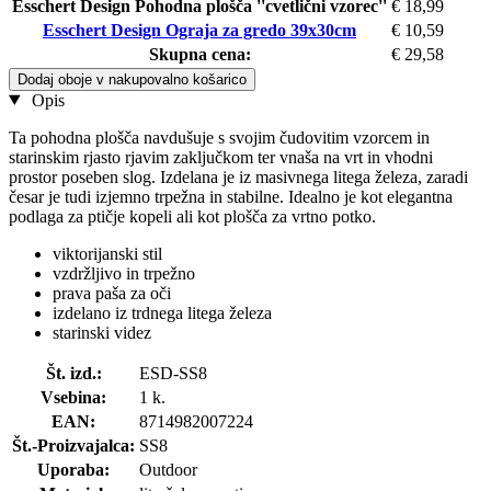
Esschert Design Pohodna plošča ''cvetlični vzorec''
€ 18,99
Esschert Design Ograja za gredo 39x30cm
€ 10,59
Skupna cena:
€ 29,58
Dodaj oboje v nakupovalno košarico
Opis
Ta pohodna plošča navdušuje s svojim čudovitim vzorcem in
starinskim rjasto rjavim zaključkom ter vnaša na vrt in vhodni
prostor poseben slog. Izdelana je iz masivnega litega železa, zaradi
česar je tudi izjemno trpežna in stabilne. Idealno je kot elegantna
podlaga za ptičje kopeli ali kot plošča za vrtno potko.
viktorijanski stil
vzdržljivo in trpežno
prava paša za oči
izdelano iz trdnega litega železa
starinski videz
Št. izd.:
ESD-SS8
Vsebina:
1 k.
EAN:
8714982007224
Št.-Proizvajalca:
SS8
Uporaba:
Outdoor