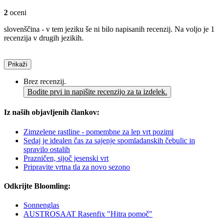
2
oceni
slovenščina - v tem jeziku še ni bilo napisanih recenzij. Na voljo je 1
recenzija v drugih jezikih.
Prikaži
Brez recenzij.
Bodite prvi in napišite recenzijo za ta izdelek.
Iz naših objavljenih člankov:
Zimzelene rastline - pomembne za lep vrt pozimi
Sedaj je idealen čas za sajenje spomladanskih čebulic in
spravilo ostalih
Prazničen, sijoč jesenski vrt
Pripravite vrtna tla za novo sezono
Odkrijte Bloomling:
Sonnenglas
AUSTROSAAT Rasenfix "Hitra pomoč"