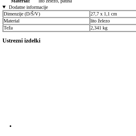
Material:
lito železo, patina
Dodatne informacije
Dimenzije (D/Š/V)
27,7 x 1,1 cm
Material
lito železo
Teža
2,341 kg
Ustrezni izdelki