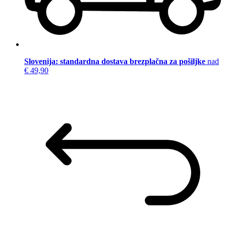
Slovenija: standardna dostava brezplačna za pošiljke
nad
€ 49,90