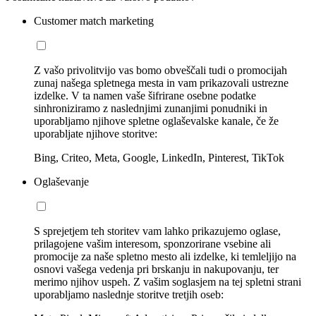
Customer match marketing
Z vašo privolitvijo vas bomo obveščali tudi o promocijah
zunaj našega spletnega mesta in vam prikazovali ustrezne
izdelke. V ta namen vaše šifrirane osebne podatke
sinhroniziramo z naslednjimi zunanjimi ponudniki in
uporabljamo njihove spletne oglaševalske kanale, če že
uporabljate njihove storitve:
Bing, Criteo, Meta, Google, LinkedIn, Pinterest, TikTok
Oglaševanje
S sprejetjem teh storitev vam lahko prikazujemo oglase,
prilagojene vašim interesom, sponzorirane vsebine ali
promocije za naše spletno mesto ali izdelke, ki temleljijo na
osnovi vašega vedenja pri brskanju in nakupovanju, ter
merimo njihov uspeh. Z vašim soglasjem na tej spletni strani
uporabljamo naslednje storitve tretjih oseb: