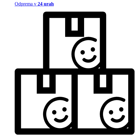
Odprema v
24 urah