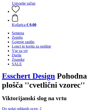
Ustvarite račun
Košarica
€ 0,00
Semena
Zemlja
Gojenje rastlin
Lonci in korita za rastline
Vse za vrt
Darila
Znamke
SALE
Esschert Design
Pohodna
plošča ''cvetlični vzorec''
Viktorijanski slog na vrtu
Do sedaj oddanih ocen: 2