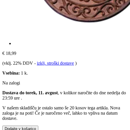
€ 18,99
(vklj. 22% DDV
-
izklj. stroški dostave
)
Vsebina:
1 k.
Na zalogi
Dostava do torek, 11. avgust
, v kolikor naročite do dne
nedelja do
23:59 ure
.
V našem skladišču je ostalo samo še 20 kosov tega artikla. Nova
zaloga je na poti! Če je naročeno več, lahko to vpliva na datum
dostave.
Dodajte v košarico