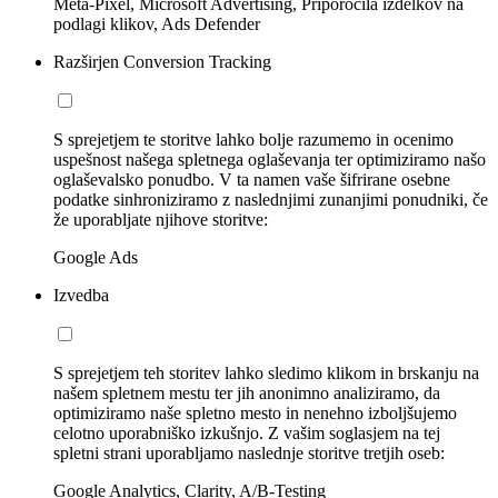
Meta-Pixel, Microsoft Advertising, Priporočila izdelkov na
podlagi klikov, Ads Defender
Razširjen Conversion Tracking
S sprejetjem te storitve lahko bolje razumemo in ocenimo
uspešnost našega spletnega oglaševanja ter optimiziramo našo
oglaševalsko ponudbo. V ta namen vaše šifrirane osebne
podatke sinhroniziramo z naslednjimi zunanjimi ponudniki, če
že uporabljate njihove storitve:
Google Ads
Izvedba
S sprejetjem teh storitev lahko sledimo klikom in brskanju na
našem spletnem mestu ter jih anonimno analiziramo, da
optimiziramo naše spletno mesto in nenehno izboljšujemo
celotno uporabniško izkušnjo. Z vašim soglasjem na tej
spletni strani uporabljamo naslednje storitve tretjih oseb:
Google Analytics, Clarity, A/B-Testing