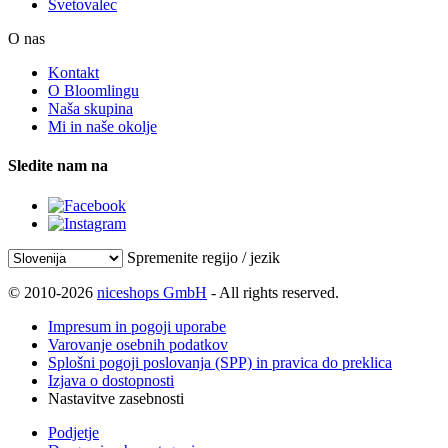
Svetovalec
O nas
Kontakt
O Bloomlingu
Naša skupina
Mi in naše okolje
Sledite nam na
Spremenite regijo / jezik
© 2010-2026
niceshops GmbH
- All rights reserved.
Impresum in pogoji uporabe
Varovanje osebnih podatkov
Splošni pogoji poslovanja (SPP) in pravica do preklica
Izjava o dostopnosti
Nastavitve zasebnosti
Podjetje