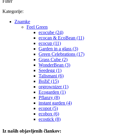
Filter
Kategorije:
Znamke
Feel Green
ecocube (24)
ecocan & EcoBean (11)
ecocup (11)
Garden in a glass (3)
Green Celebrations (17)
Grass Cube (2)
WonderBean (3)
Seedegg (1)
Talismani (6)
Božič (15)
orgrownizer (1)
Ecogarden (1)
Pflanzy (8)
instant garden (4)
ecopot (5)
ecobox (6)
ecostick (8)
Iz naših objavljenih člankov: