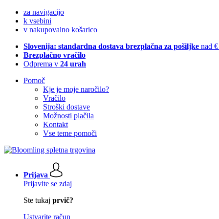
za navigacijo
k vsebini
v nakupovalno košarico
Slovenija: standardna dostava brezplačna za pošiljke
nad €
Brezplačno vračilo
Odprema v
24 urah
Pomoč
Kje je moje naročilo?
Vračilo
Stroški dostave
Možnosti plačila
Kontakt
Vse teme pomoči
Prijava
Prijavite se zdaj
Ste tukaj
prvič?
Ustvarite račun