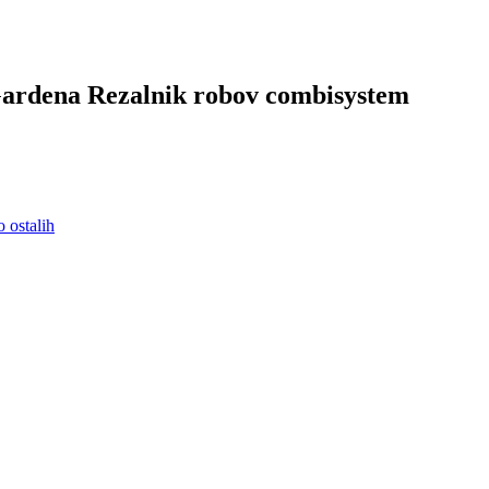
 Gardena Rezalnik robov combisystem
o ostalih