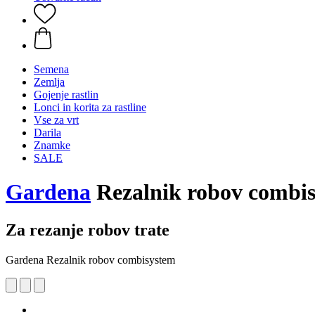
Semena
Zemlja
Gojenje rastlin
Lonci in korita za rastline
Vse za vrt
Darila
Znamke
SALE
Gardena
Rezalnik robov combi
Za rezanje robov trate
Gardena Rezalnik robov combisystem