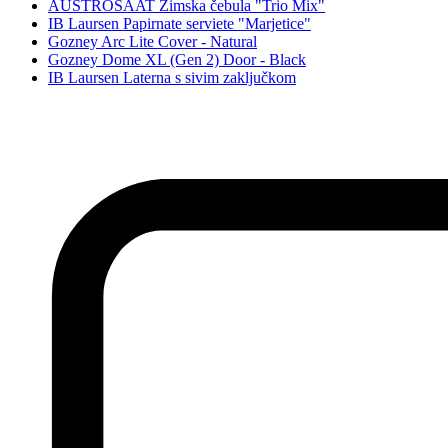
AUSTROSAAT Zimska čebula "Trio Mix"
IB Laursen Papirnate serviete "Marjetice"
Gozney Arc Lite Cover - Natural
Gozney Dome XL (Gen 2) Door - Black
IB Laursen Laterna s sivim zaključkom