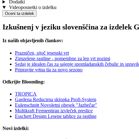
Dodatki
Videoposnetki o izdelku
Oceni ta izdelek
Izkušnenj v jeziku slovenščina za izdelek
Iz naših objavljenih člankov:
Prazničen, sijoč jesenski vrt
Zimzelene rastline - pomembne za lep vrt pozimi
Sedaj je idealen čas za sajenje spomladanskih čebulic in spravil
Pripravite vrtna tla za novo sezono
Odkrijte Bloomling:
TROPICA
Gardena Reducirna sklopka Profi-System
Eulenschnitt Novoletni obesek "Jazbečar"
Multikraft Fermentiran izvleček preslice
Esschert Design Lesene tablice za rastline
Novi izdelki: