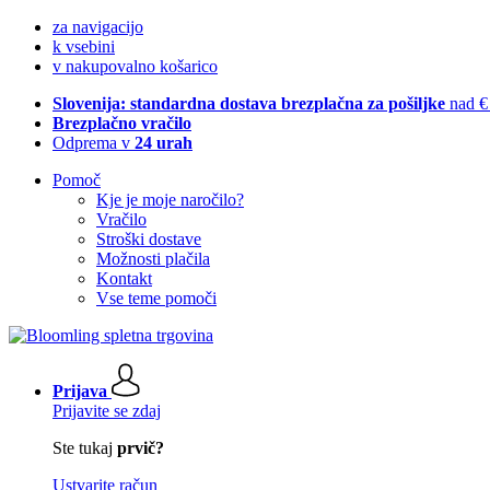
za navigacijo
k vsebini
v nakupovalno košarico
Slovenija: standardna dostava brezplačna za pošiljke
nad €
Brezplačno vračilo
Odprema v
24 urah
Pomoč
Kje je moje naročilo?
Vračilo
Stroški dostave
Možnosti plačila
Kontakt
Vse teme pomoči
Prijava
Prijavite se zdaj
Ste tukaj
prvič?
Ustvarite račun