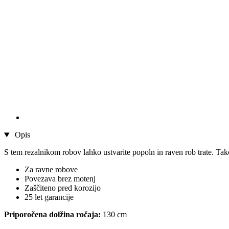
Opis
S tem rezalnikom robov lahko ustvarite popoln in raven rob trate. T
Za ravne robove
Povezava brez motenj
Zaščiteno pred korozijo
25 let garancije
Priporočena dolžina ročaja:
130 cm