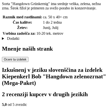
Sorta "Hangdown Grünkernig" ima srednje velika, zelena, nežna
zrna. Širok fižol je primeren za svežo porabo in konzerviranje.
Razmik med rastlinami:
ca. 50 x 40+ cm
Čas kalitve:
1 do 2 tedna
Žetev:
Junij, Julij
Vsebina zadošča za:
10-20 tek. metrov
Dodatki
Mnenje naših strank
Oceni ta izdelek
Izkušnenj v jeziku slovenščina za izdelek
Kiepenkerl Bob "Hangdown zelenozrnat"
(Mega-Paket)
2 recenziji kupcev v drugih jezikih
5,0
od 5 zvezdic