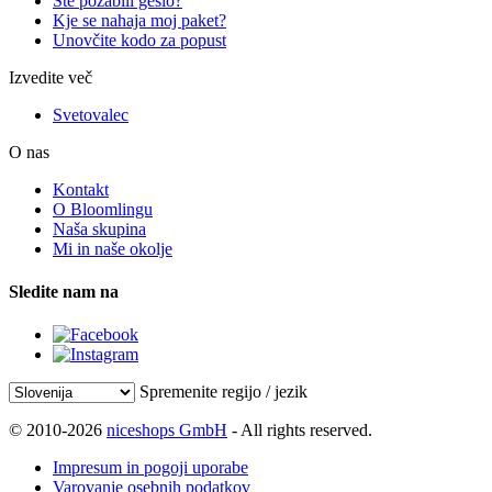
Ste pozabili geslo?
Kje se nahaja moj paket?
Unovčite kodo za popust
Izvedite več
Svetovalec
O nas
Kontakt
O Bloomlingu
Naša skupina
Mi in naše okolje
Sledite nam na
Spremenite regijo / jezik
© 2010-2026
niceshops GmbH
- All rights reserved.
Impresum in pogoji uporabe
Varovanje osebnih podatkov