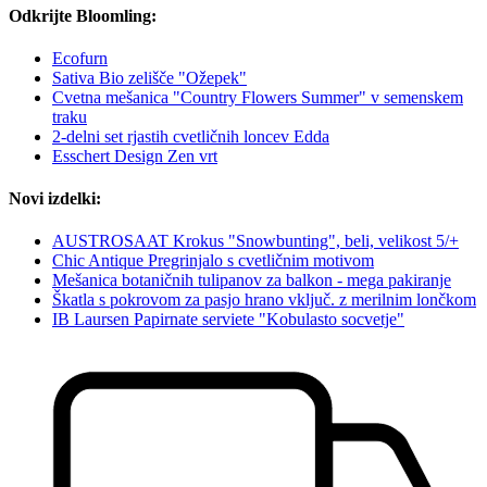
Odkrijte Bloomling:
Ecofurn
Sativa Bio zelišče "Ožepek"
Cvetna mešanica "Country Flowers Summer" v semenskem
traku
2-delni set rjastih cvetličnih loncev Edda
Esschert Design Zen vrt
Novi izdelki:
AUSTROSAAT Krokus "Snowbunting", beli, velikost 5/+
Chic Antique Pregrinjalo s cvetličnim motivom
Mešanica botaničnih tulipanov za balkon - mega pakiranje
Škatla s pokrovom za pasjo hrano vključ. z merilnim lončkom
IB Laursen Papirnate serviete "Kobulasto socvetje"