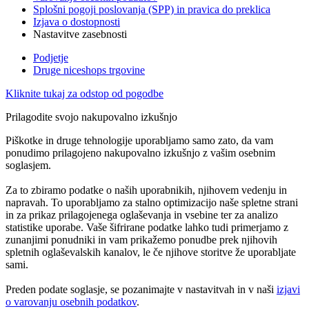
Splošni pogoji poslovanja (SPP) in pravica do preklica
Izjava o dostopnosti
Nastavitve zasebnosti
Podjetje
Druge niceshops trgovine
Kliknite tukaj za odstop od pogodbe
Prilagodite svojo nakupovalno izkušnjo
Piškotke in druge tehnologije uporabljamo samo zato, da vam
ponudimo prilagojeno nakupovalno izkušnjo z vašim osebnim
soglasjem.
Za to zbiramo podatke o naših uporabnikih, njihovem vedenju in
napravah. To uporabljamo za stalno optimizacijo naše spletne strani
in za prikaz prilagojenega oglaševanja in vsebine ter za analizo
statistike uporabe. Vaše šifrirane podatke lahko tudi primerjamo z
zunanjimi ponudniki in vam prikažemo ponudbe prek njihovih
spletnih oglaševalskih kanalov, le če njihove storitve že uporabljate
sami.
Preden podate soglasje, se pozanimajte v nastavitvah in v naši
izjavi
o varovanju osebnih podatkov
.