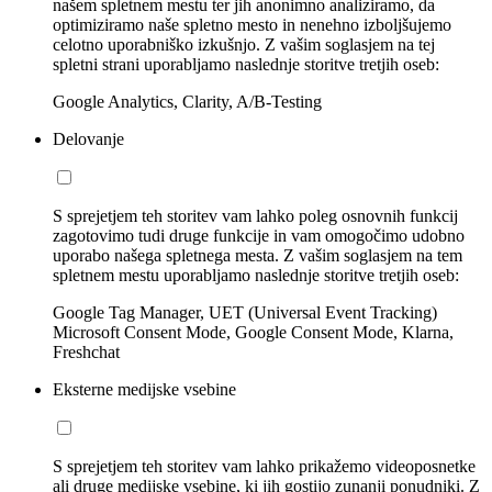
našem spletnem mestu ter jih anonimno analiziramo, da
optimiziramo naše spletno mesto in nenehno izboljšujemo
celotno uporabniško izkušnjo. Z vašim soglasjem na tej
spletni strani uporabljamo naslednje storitve tretjih oseb:
Google Analytics, Clarity, A/B-Testing
Delovanje
S sprejetjem teh storitev vam lahko poleg osnovnih funkcij
zagotovimo tudi druge funkcije in vam omogočimo udobno
uporabo našega spletnega mesta. Z vašim soglasjem na tem
spletnem mestu uporabljamo naslednje storitve tretjih oseb:
Google Tag Manager, UET (Universal Event Tracking)
Microsoft Consent Mode, Google Consent Mode, Klarna,
Freshchat
Eksterne medijske vsebine
S sprejetjem teh storitev vam lahko prikažemo videoposnetke
ali druge medijske vsebine, ki jih gostijo zunanji ponudniki. Z