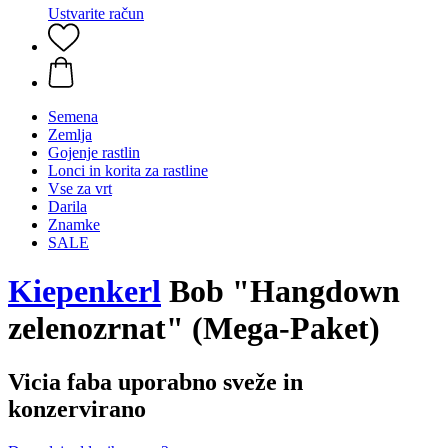
Ustvarite račun
Semena
Zemlja
Gojenje rastlin
Lonci in korita za rastline
Vse za vrt
Darila
Znamke
SALE
Kiepenkerl
Bob "Hangdown
zelenozrnat" (Mega-Paket)
Vicia faba uporabno sveže in
konzervirano