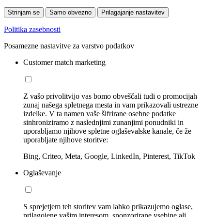
Strinjam se
Samo obvezno
Prilagajanje nastavitev
Politika zasebnosti
Posamezne nastavitve za varstvo podatkov
Customer match marketing
Z vašo privolitvijo vas bomo obveščali tudi o promocijah
zunaj našega spletnega mesta in vam prikazovali ustrezne
izdelke. V ta namen vaše šifrirane osebne podatke
sinhroniziramo z naslednjimi zunanjimi ponudniki in
uporabljamo njihove spletne oglaševalske kanale, če že
uporabljate njihove storitve:
Bing, Criteo, Meta, Google, LinkedIn, Pinterest, TikTok
Oglaševanje
S sprejetjem teh storitev vam lahko prikazujemo oglase,
prilagojene vašim interesom, sponzorirane vsebine ali