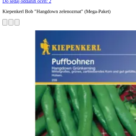
Do sedaj oddanih ocen: 2
Kiepenkerl Bob "Hangdown zelenozrnat" (Mega-Paket)