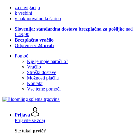
za navigacijo
k vsebini
v nakupovalno košarico
Slovenija: standardna dostava brezplačna za pošiljke
nad
€ 49,90
Brezplačno vračilo
Odprema v
24 urah
Pomoč
Kje je moje naročilo?
Vračilo
Stroški dostave
Možnosti plačila
Kontakt
Vse teme pomoči
Prijava
Prijavite se zdaj
Ste tukaj
prvič?