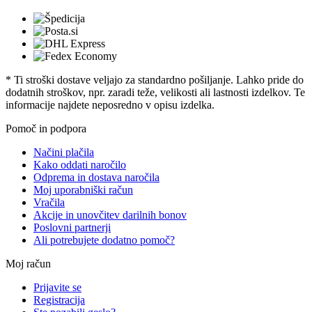
* Ti stroški dostave veljajo za standardno pošiljanje. Lahko pride do
dodatnih stroškov, npr. zaradi teže, velikosti ali lastnosti izdelkov. Te
informacije najdete neposredno v opisu izdelka.
Pomoč in podpora
Načini plačila
Kako oddati naročilo
Odprema in dostava naročila
Moj uporabniški račun
Vračila
Akcije in unovčitev darilnih bonov
Poslovni partnerji
Ali potrebujete dodatno pomoč?
Moj račun
Prijavite se
Registracija