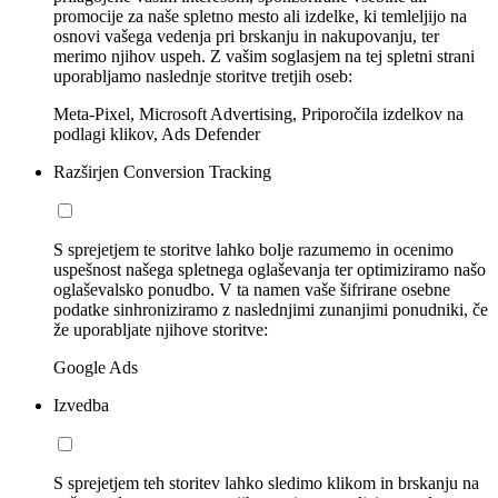
promocije za naše spletno mesto ali izdelke, ki temleljijo na
osnovi vašega vedenja pri brskanju in nakupovanju, ter
merimo njihov uspeh. Z vašim soglasjem na tej spletni strani
uporabljamo naslednje storitve tretjih oseb:
Meta-Pixel, Microsoft Advertising, Priporočila izdelkov na
podlagi klikov, Ads Defender
Razširjen Conversion Tracking
S sprejetjem te storitve lahko bolje razumemo in ocenimo
uspešnost našega spletnega oglaševanja ter optimiziramo našo
oglaševalsko ponudbo. V ta namen vaše šifrirane osebne
podatke sinhroniziramo z naslednjimi zunanjimi ponudniki, če
že uporabljate njihove storitve:
Google Ads
Izvedba
S sprejetjem teh storitev lahko sledimo klikom in brskanju na