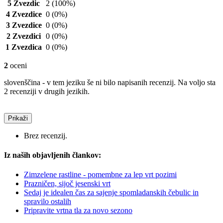
5 Zvezdic
2
(100%)
4 Zvezdice
0
(0%)
3 Zvezdice
0
(0%)
2 Zvezdici
0
(0%)
1 Zvezdica
0
(0%)
2
oceni
slovenščina - v tem jeziku še ni bilo napisanih recenzij. Na voljo sta
2 recenziji v drugih jezikih.
Prikaži
Brez recenzij.
Iz naših objavljenih člankov:
Zimzelene rastline - pomembne za lep vrt pozimi
Prazničen, sijoč jesenski vrt
Sedaj je idealen čas za sajenje spomladanskih čebulic in
spravilo ostalih
Pripravite vrtna tla za novo sezono