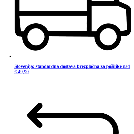
Slovenija: standardna dostava brezplačna za pošiljke
nad
€ 49,90