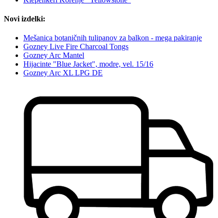
Novi izdelki:
Mešanica botaničnih tulipanov za balkon - mega pakiranje
Gozney Live Fire Charcoal Tongs
Gozney Arc Mantel
Hijacinte "Blue Jacket", modre, vel. 15/16
Gozney Arc XL LPG DE