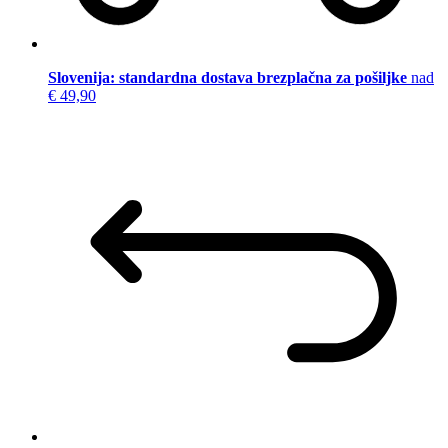
Slovenija: standardna dostava brezplačna za pošiljke
nad
€ 49,90