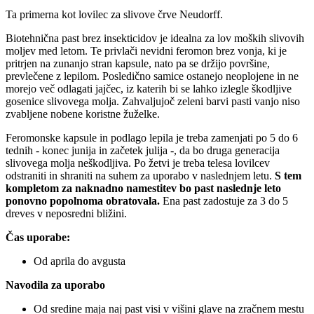
Ta primerna kot lovilec za slivove črve Neudorff.
Biotehnična past brez insekticidov je idealna za lov moških slivovih
moljev med letom. Te privlači nevidni feromon brez vonja, ki je
pritrjen na zunanjo stran kapsule, nato pa se držijo površine,
prevlečene z lepilom. Posledično samice ostanejo neoplojene in ne
morejo več odlagati jajčec, iz katerih bi se lahko izlegle škodljive
gosenice slivovega molja. Zahvaljujoč zeleni barvi pasti vanjo niso
zvabljene nobene koristne žuželke.
Feromonske kapsule in podlago lepila je treba zamenjati po 5 do 6
tednih - konec junija in začetek julija -, da bo druga generacija
slivovega molja neškodljiva. Po žetvi je treba telesa lovilcev
odstraniti in shraniti na suhem za uporabo v naslednjem letu.
S tem
kompletom za naknadno namestitev bo past naslednje leto
ponovno popolnoma obratovala.
Ena past zadostuje za 3 do 5
dreves v neposredni bližini.
Čas uporabe:
Od aprila do avgusta
Navodila za uporabo
Od sredine maja naj past visi v višini glave na zračnem mestu