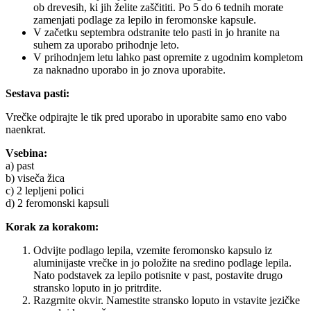
ob drevesih, ki jih želite zaščititi. Po 5 do 6 tednih morate
zamenjati podlage za lepilo in feromonske kapsule.
V začetku septembra odstranite telo pasti in jo hranite na
suhem za uporabo prihodnje leto.
V prihodnjem letu lahko past opremite z ugodnim kompletom
za naknadno uporabo in jo znova uporabite.
Sestava pasti:
Vrečke odpirajte le tik pred uporabo in uporabite samo eno vabo
naenkrat.
Vsebina:
a) past
b) viseča žica
c) 2 lepljeni polici
d) 2 feromonski kapsuli
Korak za korakom:
Odvijte podlago lepila, vzemite feromonsko kapsulo iz
aluminijaste vrečke in jo položite na sredino podlage lepila.
Nato podstavek za lepilo potisnite v past, postavite drugo
stransko loputo in jo pritrdite.
Razgrnite okvir. Namestite stransko loputo in vstavite jezičke