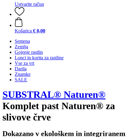
Ustvarite račun
Košarica
€ 0,00
Semena
Zemlja
Gojenje rastlin
Lonci in korita za rastline
Vse za vrt
Darila
Znamke
SALE
SUBSTRAL® Naturen®
Komplet past Naturen® za
slivove črve
Dokazano v ekološkem in integriranem