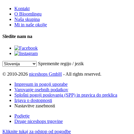
Kontakt
O Bloomlingu
Naša skupina
Mi in naše okolje
Sledite nam na
Spremenite regijo / jezik
© 2010-2026
niceshops GmbH
- All rights reserved.
Impresum in pogoji uporabe
Varovanje osebnih podatkov
Splošni pogoji poslovanja (SPP) in pravica do preklica
Izjava o dostopnosti
Nastavitve zasebnosti
Podjetje
Druge niceshops trgovine
Kliknite tukaj za odstop od pogodbe