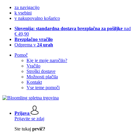
za navigacijo
k vsebini
v nakupovalno košarico
Slovenija: standardna dostava brezplačna za pošiljke
nad
€ 49,90
Brezplačno vračilo
Odprema v
24 urah
Pomoč
Kje je moje naročilo?
Vračilo
Stroški dostave
Možnosti plačila
Kontakt
Vse teme pomoči
Prijava
Prijavite se zdaj
Ste tukaj
prvič?