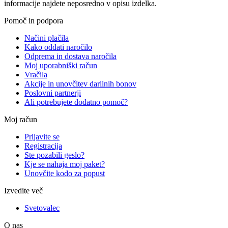
informacije najdete neposredno v opisu izdelka.
Pomoč in podpora
Načini plačila
Kako oddati naročilo
Odprema in dostava naročila
Moj uporabniški račun
Vračila
Akcije in unovčitev darilnih bonov
Poslovni partnerji
Ali potrebujete dodatno pomoč?
Moj račun
Prijavite se
Registracija
Ste pozabili geslo?
Kje se nahaja moj paket?
Unovčite kodo za popust
Izvedite več
Svetovalec
O nas