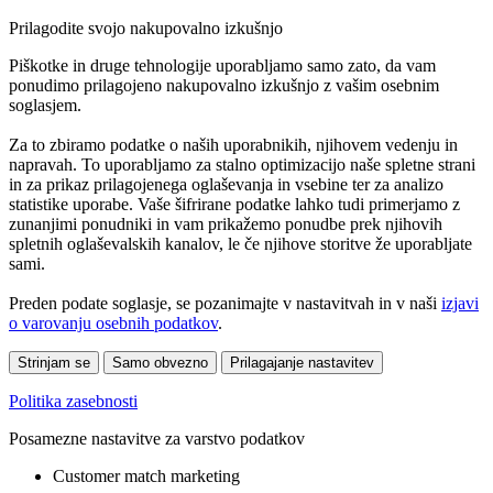
Prilagodite svojo nakupovalno izkušnjo
Piškotke in druge tehnologije uporabljamo samo zato, da vam
ponudimo prilagojeno nakupovalno izkušnjo z vašim osebnim
soglasjem.
Za to zbiramo podatke o naših uporabnikih, njihovem vedenju in
napravah. To uporabljamo za stalno optimizacijo naše spletne strani
in za prikaz prilagojenega oglaševanja in vsebine ter za analizo
statistike uporabe. Vaše šifrirane podatke lahko tudi primerjamo z
zunanjimi ponudniki in vam prikažemo ponudbe prek njihovih
spletnih oglaševalskih kanalov, le če njihove storitve že uporabljate
sami.
Preden podate soglasje, se pozanimajte v nastavitvah in v naši
izjavi
o varovanju osebnih podatkov
.
Strinjam se
Samo obvezno
Prilagajanje nastavitev
Politika zasebnosti
Posamezne nastavitve za varstvo podatkov
Customer match marketing