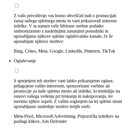
Z vašo privolitvijo vas bomo obveščali tudi o promocijah
zunaj našega spletnega mesta in vam prikazovali ustrezne
izdelke. V ta namen vaše šifrirane osebne podatke
sinhroniziramo z naslednjimi zunanjimi ponudniki in
uporabljamo njihove spletne oglaševalske kanale, če že
uporabljate njihove storitve:
Bing, Criteo, Meta, Google, LinkedIn, Pinterest, TikTok
Oglaševanje
S sprejetjem teh storitev vam lahko prikazujemo oglase,
prilagojene vašim interesom, sponzorirane vsebine ali
promocije za naše spletno mesto ali izdelke, ki temleljijo na
osnovi vašega vedenja pri brskanju in nakupovanju, ter
merimo njihov uspeh. Z vašim soglasjem na tej spletni strani
uporabljamo naslednje storitve tretjih oseb:
Meta-Pixel, Microsoft Advertising, Priporočila izdelkov na
podlagi klikov, Ads Defender