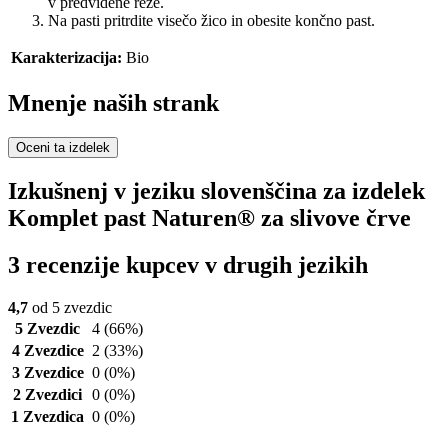
v predvidene reže.
Na pasti pritrdite visečo žico in obesite končno past.
Karakterizacija:
Bio
Mnenje naših strank
Oceni ta izdelek
Izkušnenj v jeziku slovenščina za izdelek
Komplet past Naturen® za slivove črve
3 recenzije kupcev v drugih jezikih
4,7
od 5 zvezdic
5 Zvezdic
4
(66%)
4 Zvezdice
2
(33%)
3 Zvezdice
0
(0%)
2 Zvezdici
0
(0%)
1 Zvezdica
0
(0%)