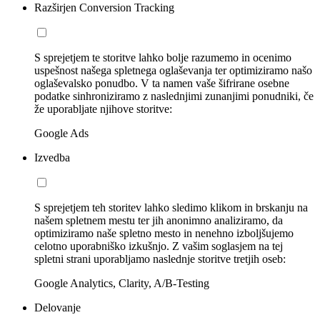
Razširjen Conversion Tracking
S sprejetjem te storitve lahko bolje razumemo in ocenimo
uspešnost našega spletnega oglaševanja ter optimiziramo našo
oglaševalsko ponudbo. V ta namen vaše šifrirane osebne
podatke sinhroniziramo z naslednjimi zunanjimi ponudniki, če
že uporabljate njihove storitve:
Google Ads
Izvedba
S sprejetjem teh storitev lahko sledimo klikom in brskanju na
našem spletnem mestu ter jih anonimno analiziramo, da
optimiziramo naše spletno mesto in nenehno izboljšujemo
celotno uporabniško izkušnjo. Z vašim soglasjem na tej
spletni strani uporabljamo naslednje storitve tretjih oseb:
Google Analytics, Clarity, A/B-Testing
Delovanje