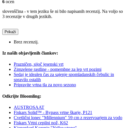
6
ocen
slovenščina - v tem jeziku še ni bilo napisanih recenzij. Na voljo so
3 recenzije v drugih jezikih.
Prikaži
Brez recenzij.
Iz naših objavljenih člankov:
Prazničen, sijoč jesenski vrt
Zimzelene rastline - pomembne za lep vrt pozimi
Sedaj je idealen čas za sajenje spomladanskih čebulic in
spravilo ostalih
Pripravite vrtna tla za novo sezono
Odkrijte Bloomling:
AUSTROSAAT
Fiskars Solid™ - Bypass vrtne škarje, P121
Cvetlični lonec "Millennium" 59 cm z rezervoarjem za vodo
Fiskars Vrtni cepilni nož, K62
Kiepenkerl Korenje "Yellowstone"