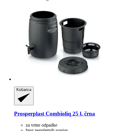
Košarica
Prosperplast
Combioliq 25 l, črna
za vrtne odpadke
brez neprijetnih vonjav