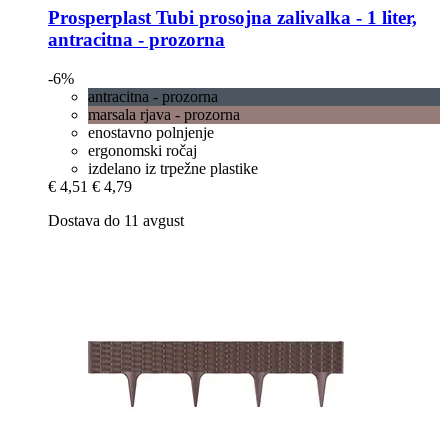
Prosperplast
Tubi prosojna zalivalka -​ 1 liter,
antracitna -​ prozorna
-6%
antracitna - prozorna
marsala rjava - prozorna
enostavno polnjenje
ergonomski ročaj
izdelano iz trpežne plastike
€ 4,51
€ 4,79
Dostava do 11 avgust