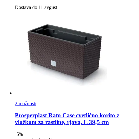
Dostava do 11 avgust
2 možnosti
Prosperplast
Rato Case cvetlično korito z
vložkom za rastline, rjava, L 39,5 cm
-5%