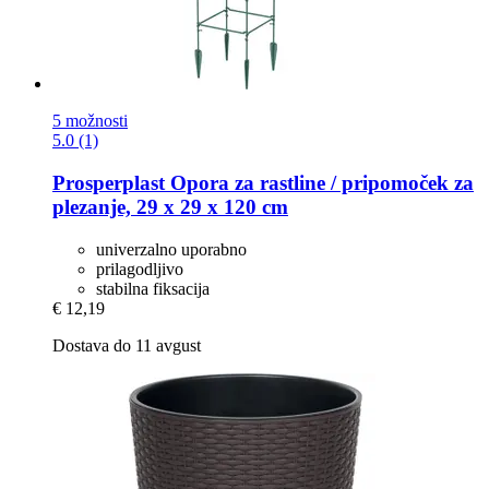
5 možnosti
5.0 (1)
Prosperplast
Opora za rastline / pripomoček za
plezanje, 29 x 29 x 120 cm
univerzalno uporabno
prilagodljivo
stabilna fiksacija
€ 12,19
Dostava do 11 avgust