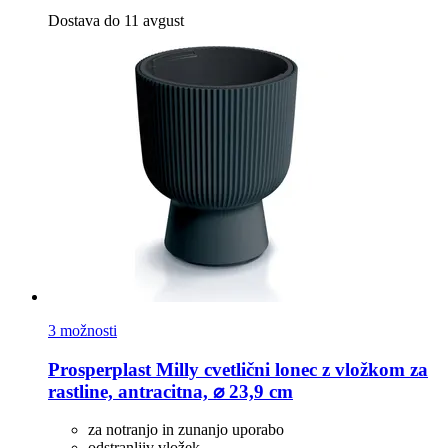
Dostava do 11 avgust
3 možnosti
Prosperplast
Milly cvetlični lonec z vložkom za
rastline, antracitna, ⌀ 23,9 cm
za notranjo in zunanjo uporabo
odstranljiv vložek