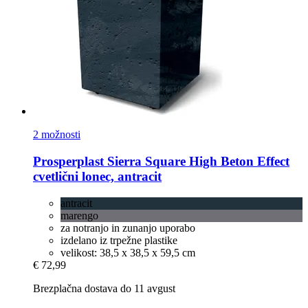
2 možnosti
Prosperplast
Sierra Square High Beton Effect
cvetlični lonec, antracit
antracit
marengo
za notranjo in zunanjo uporabo
izdelano iz trpežne plastike
velikost: 38,5 x 38,5 x 59,5 cm
€ 72,99
Brezplačna dostava do 11 avgust