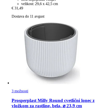
velikost: 29,6 x 42,5 cm
€ 31,49
Dostava do 11 avgust
3 možnosti
Prosperplast
Milly Round cvetlični lonec z
vložkom za rastline, bela, ⌀ 23,9 cm