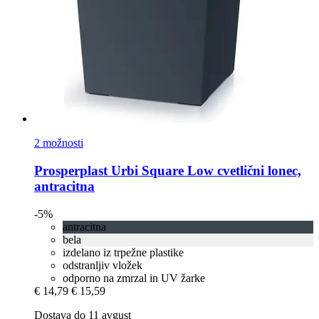
2 možnosti
Prosperplast
Urbi Square Low cvetlični lonec,
antracitna
-5%
antracitna
bela
izdelano iz trpežne plastike
odstranljiv vložek
odporno na zmrzal in UV žarke
€ 14,79
€ 15,59
Dostava do 11 avgust