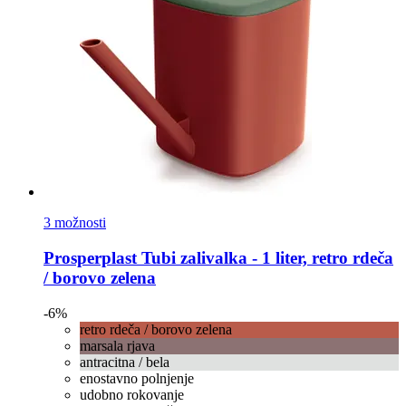
3 možnosti
Prosperplast
Tubi zalivalka -​ 1 liter, retro rdeča
/ borovo zelena
-6%
retro rdeča / borovo zelena
marsala rjava
antracitna / bela
enostavno polnjenje
udobno rokovanje