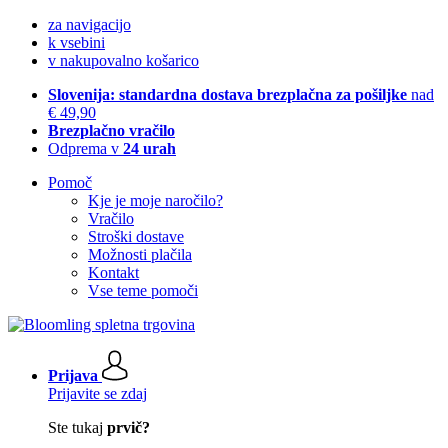
za navigacijo
k vsebini
v nakupovalno košarico
Slovenija: standardna dostava brezplačna za pošiljke
nad
€ 49,90
Brezplačno vračilo
Odprema v
24 urah
Pomoč
Kje je moje naročilo?
Vračilo
Stroški dostave
Možnosti plačila
Kontakt
Vse teme pomoči
Prijava
Prijavite se zdaj
Ste tukaj
prvič?