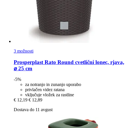
3 možnosti
Prosperplast
Rato Round cvetlični lonec, rjava,
⌀ 25 cm
-5%
za notranjo in zunanjo uporabo
privlačen videz ratana
vključuje vložek za rastline
€ 12,19
€ 12,89
Dostava do 11 avgust