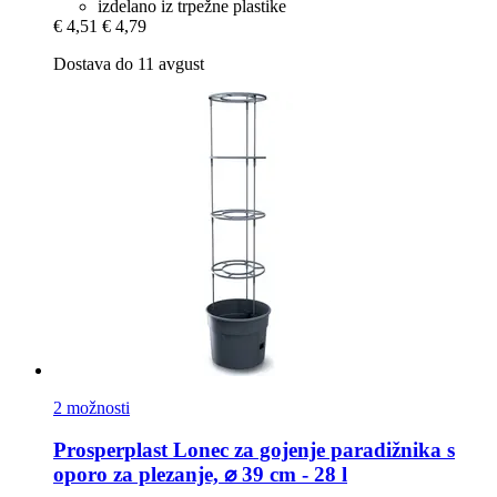
izdelano iz trpežne plastike
€ 4,51
€ 4,79
Dostava do 11 avgust
2 možnosti
Prosperplast
Lonec za gojenje paradižnika s
oporo za plezanje, ⌀ 39 cm -​ 28 l