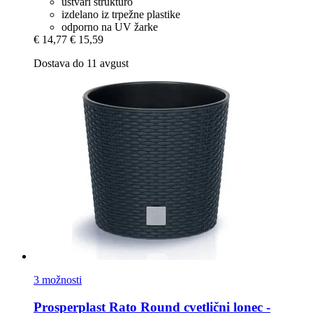
ustvari strukturo
izdelano iz trpežne plastike
odporno na UV žarke
€ 14,77
€ 15,59
Dostava do 11 avgust
3 možnosti
Prosperplast
Rato Round cvetlični lonec -​