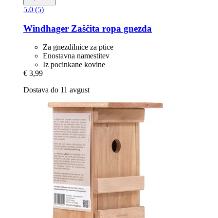
5.0 (5)
Windhager
Zaščita ropa gnezda
Za gnezdilnice za ptice
Enostavna namestitev
Iz pocinkane kovine
€ 3,99
Dostava do 11 avgust