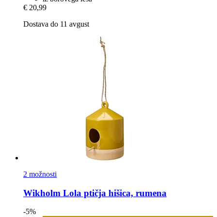
€ 20,99
Dostava do 11 avgust
2 možnosti
Wikholm
Lola ptičja hišica, rumena
-5%