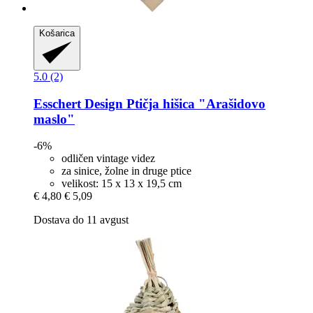
Košarica
5.0 (2)
Esschert Design
Ptičja hišica "Arašidovo
maslo"
-6%
odličen vintage videz
za sinice, žolne in druge ptice
velikost: 15 x 13 x 19,5 cm
€ 4,80
€ 5,09
Dostava do 11 avgust