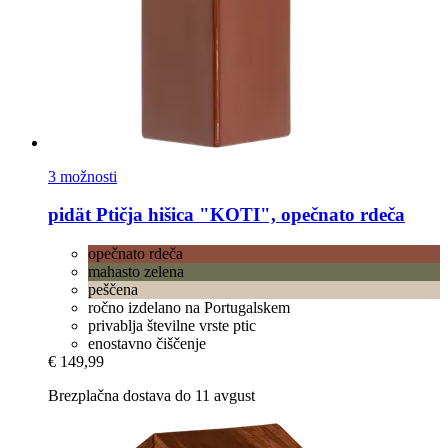
3 možnosti
pidät
Ptičja hišica "KOTI", opečnato rdeča
opečnato rdeča
mahasto zelena
peščena
ročno izdelano na Portugalskem
privablja številne vrste ptic
enostavno čiščenje
€ 149,99
Brezplačna dostava do 11 avgust