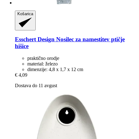
Košarica
Esschert Design
Nosilec za namestitev ptičje
hišice
praktično orodje
material: železo
dimenzije: 4,8 x 1,7 x 12 cm
€ 4,09
Dostava do 11 avgust