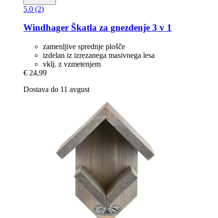
5.0 (2)
Windhager
Škatla za gnezdenje 3 v 1
zamenljive sprednje plošče
izdelan iz izrezanega masivnega lesa
vklj. z vzmetenjem
€ 24,99
Dostava do 11 avgust