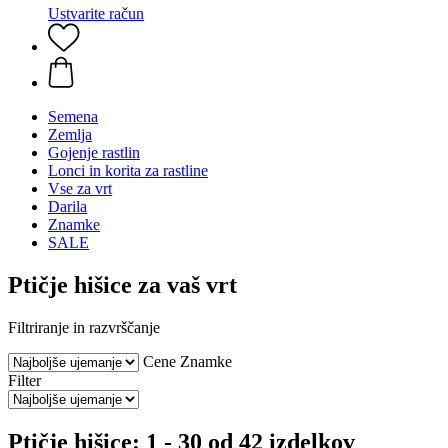
Ustvarite račun
Semena
Zemlja
Gojenje rastlin
Lonci in korita za rastline
Vse za vrt
Darila
Znamke
SALE
Ptičje hišice za vaš vrt
Filtriranje in razvrščanje
Cene
Znamke
Filter
Ptičje hišice: 1 - 30 od 42 izdelkov