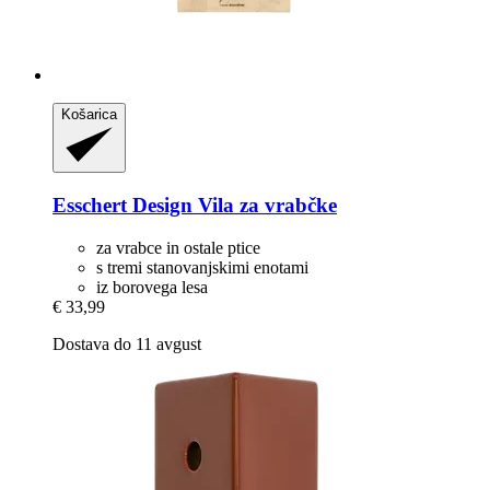
Košarica
Esschert Design
Vila za vrabčke
za vrabce in ostale ptice
s tremi stanovanjskimi enotami
iz borovega lesa
€ 33,99
Dostava do 11 avgust