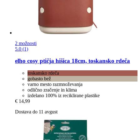
2 možnosti
5.0 (1)
elho
cosy ptičja hišica 18cm, toskansko rdeča
toskansko rdeča
gobasto bež
varno mesto razmnoževanja
odlično zračenje in klima
izdelano 100% iz reciklirane plastike
€ 14,99
Dostava do 11 avgust