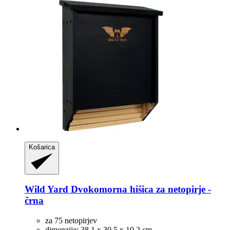
Košarica
Wild Yard
Dvokomorna hišica za netopirje -​
črna
za 75 netopirjev
dimenzije: 38,1 x 30,5 x 10,2 cm