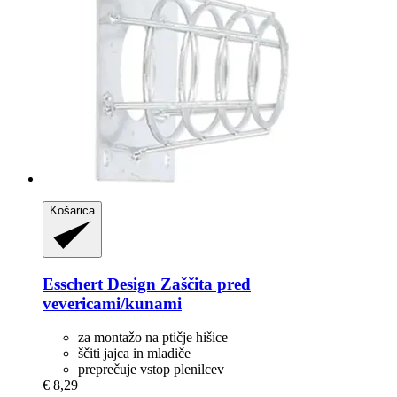
Košarica
Esschert Design
Zaščita pred
vevericami/kunami
za montažo na ptičje hišice
ščiti jajca in mladiče
preprečuje vstop plenilcev
€ 8,29