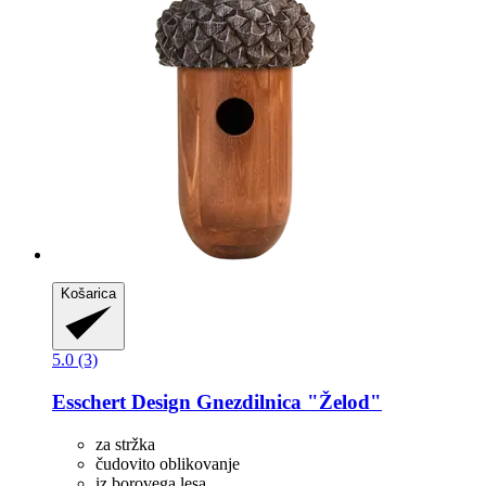
Košarica
5.0 (3)
Esschert Design
Gnezdilnica "Želod"
za stržka
čudovito oblikovanje
iz borovega lesa