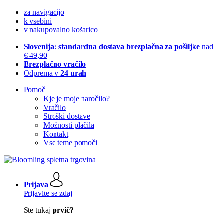
za navigacijo
k vsebini
v nakupovalno košarico
Slovenija: standardna dostava brezplačna za pošiljke
nad
€ 49,90
Brezplačno vračilo
Odprema v
24 urah
Pomoč
Kje je moje naročilo?
Vračilo
Stroški dostave
Možnosti plačila
Kontakt
Vse teme pomoči
Prijava
Prijavite se zdaj
Ste tukaj
prvič?