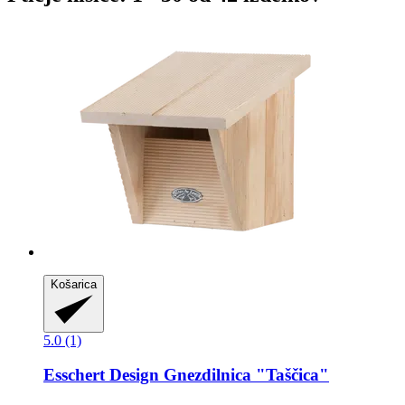
Košarica
5.0 (1)
Esschert Design
Gnezdilnica "Taščica"