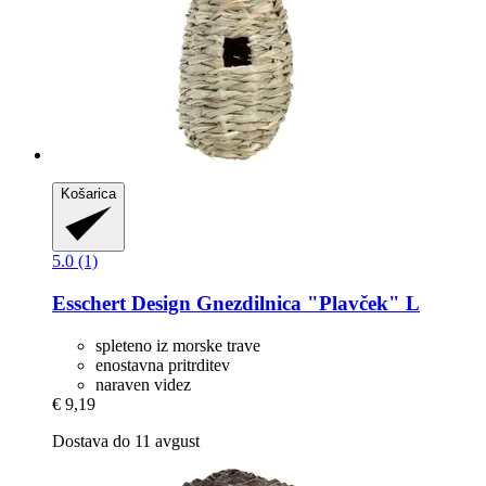
Košarica
5.0 (1)
Esschert Design
Gnezdilnica "Plavček" L
spleteno iz morske trave
enostavna pritrditev
naraven videz
€ 9,19
Dostava do 11 avgust