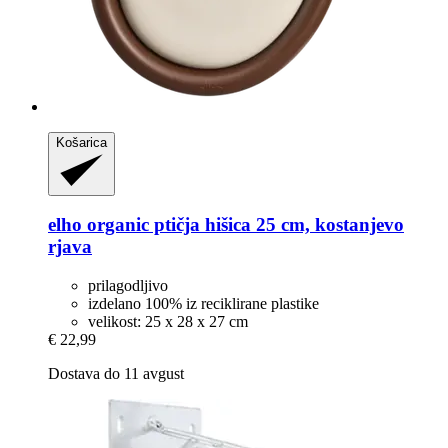
Košarica
elho
organic ptičja hišica 25 cm, kostanjevo
rjava
prilagodljivo
izdelano 100% iz reciklirane plastike
velikost: 25 x 28 x 27 cm
€ 22,99
Dostava do 11 avgust