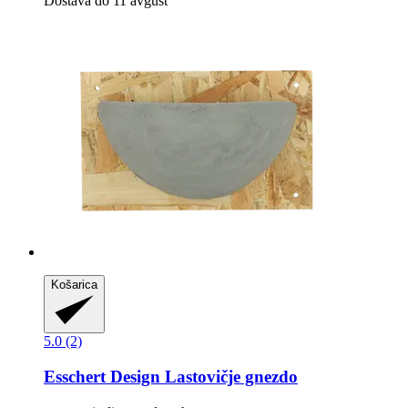
Dostava do 11 avgust
Košarica
5.0 (2)
Esschert Design
Lastovičje gnezdo