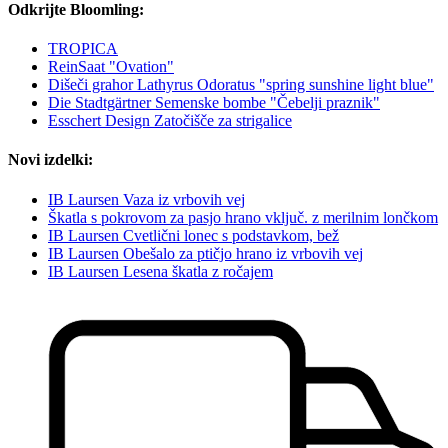
Odkrijte Bloomling:
TROPICA
ReinSaat "Ovation"
Dišeči grahor Lathyrus Odoratus "spring sunshine light blue"
Die Stadtgärtner Semenske bombe "Čebelji praznik"
Esschert Design Zatočišče za strigalice
Novi izdelki:
IB Laursen Vaza iz vrbovih vej
Škatla s pokrovom za pasjo hrano vključ. z merilnim lončkom
IB Laursen Cvetlični lonec s podstavkom, bež
IB Laursen Obešalo za ptičjo hrano iz vrbovih vej
IB Laursen Lesena škatla z ročajem