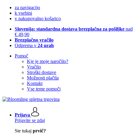
za navigacijo
k vsebini
v nakupovalno košarico
Slovenija: standardna dostava brezplačna za pošiljke
nad
€ 49,90
Brezplačno vračilo
Odprema v
24 urah
Pomoč
Kje je moje naročilo?
Vračilo
Stroški dostave
Možnosti plačila
Kontakt
Vse teme pomoči
Prijava
Prijavite se zdaj
Ste tukaj
prvič?