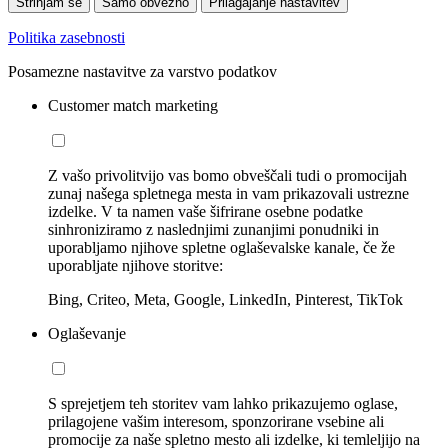
Strinjam se
Samo obvezno
Prilagajanje nastavitev
Politika zasebnosti
Posamezne nastavitve za varstvo podatkov
Customer match marketing
Z vašo privolitvijo vas bomo obveščali tudi o promocijah
zunaj našega spletnega mesta in vam prikazovali ustrezne
izdelke. V ta namen vaše šifrirane osebne podatke
sinhroniziramo z naslednjimi zunanjimi ponudniki in
uporabljamo njihove spletne oglaševalske kanale, če že
uporabljate njihove storitve:
Bing, Criteo, Meta, Google, LinkedIn, Pinterest, TikTok
Oglaševanje
S sprejetjem teh storitev vam lahko prikazujemo oglase,
prilagojene vašim interesom, sponzorirane vsebine ali
promocije za naše spletno mesto ali izdelke, ki temleljijo na