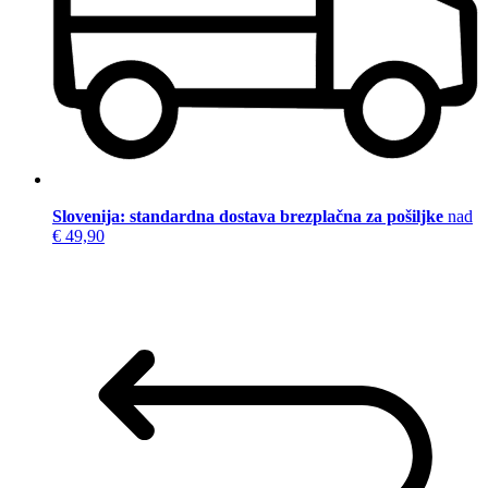
Slovenija: standardna dostava brezplačna za pošiljke
nad
€ 49,90