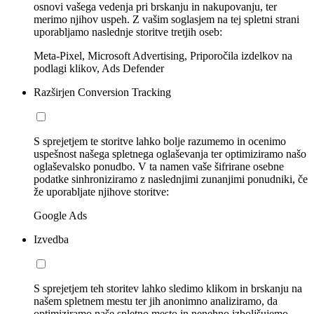
osnovi vašega vedenja pri brskanju in nakupovanju, ter
merimo njihov uspeh. Z vašim soglasjem na tej spletni strani
uporabljamo naslednje storitve tretjih oseb:
Meta-Pixel, Microsoft Advertising, Priporočila izdelkov na
podlagi klikov, Ads Defender
Razširjen Conversion Tracking
S sprejetjem te storitve lahko bolje razumemo in ocenimo
uspešnost našega spletnega oglaševanja ter optimiziramo našo
oglaševalsko ponudbo. V ta namen vaše šifrirane osebne
podatke sinhroniziramo z naslednjimi zunanjimi ponudniki, če
že uporabljate njihove storitve:
Google Ads
Izvedba
S sprejetjem teh storitev lahko sledimo klikom in brskanju na
našem spletnem mestu ter jih anonimno analiziramo, da
optimiziramo naše spletno mesto in nenehno izboljšujemo