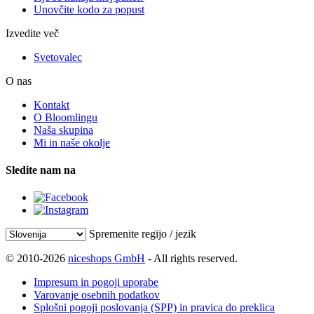
Unovčite kodo za popust
Izvedite več
Svetovalec
O nas
Kontakt
O Bloomlingu
Naša skupina
Mi in naše okolje
Sledite nam na
Spremenite regijo / jezik
© 2010-2026
niceshops GmbH
- All rights reserved.
Impresum in pogoji uporabe
Varovanje osebnih podatkov
Splošni pogoji poslovanja (SPP) in pravica do preklica