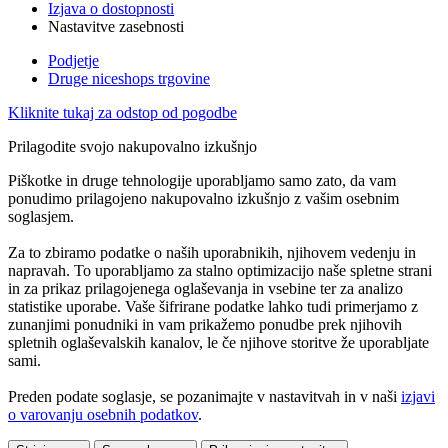
Izjava o dostopnosti
Nastavitve zasebnosti
Podjetje
Druge niceshops trgovine
Kliknite tukaj za odstop od pogodbe
Prilagodite svojo nakupovalno izkušnjo
Piškotke in druge tehnologije uporabljamo samo zato, da vam
ponudimo prilagojeno nakupovalno izkušnjo z vašim osebnim
soglasjem.
Za to zbiramo podatke o naših uporabnikih, njihovem vedenju in
napravah. To uporabljamo za stalno optimizacijo naše spletne strani
in za prikaz prilagojenega oglaševanja in vsebine ter za analizo
statistike uporabe. Vaše šifrirane podatke lahko tudi primerjamo z
zunanjimi ponudniki in vam prikažemo ponudbe prek njihovih
spletnih oglaševalskih kanalov, le če njihove storitve že uporabljate
sami.
Preden podate soglasje, se pozanimajte v nastavitvah in v naši
izjavi
o varovanju osebnih podatkov
.