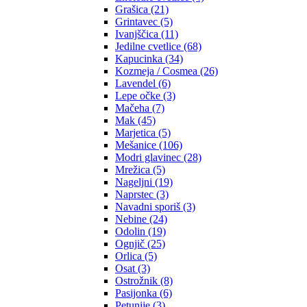
Grašica (21)
Grintavec (5)
Ivanjščica (11)
Jedilne cvetlice (68)
Kapucinka (34)
Kozmeja / Cosmea (26)
Lavendel (6)
Lepe očke (3)
Mačeha (7)
Mak (45)
Marjetica (5)
Mešanice (106)
Modri glavinec (28)
Mrežica (5)
Nageljni (19)
Naprstec (3)
Navadni sporiš (3)
Nebine (24)
Odolin (19)
Ognjič (25)
Orlica (5)
Osat (3)
Ostrožnik (8)
Pasijonka (6)
Petunije (3)