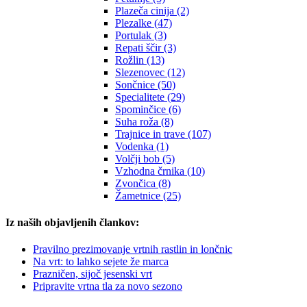
Plazeča cinija (2)
Plezalke (47)
Portulak (3)
Repati ščir (3)
Rožlin (13)
Slezenovec (12)
Sončnice (50)
Specialitete (29)
Spominčice (6)
Suha roža (8)
Trajnice in trave (107)
Vodenka (1)
Volčji bob (5)
Vzhodna črnika (10)
Zvončica (8)
Žametnice (25)
Iz naših objavljenih člankov:
Pravilno prezimovanje vrtnih rastlin in lončnic
Na vrt: to lahko sejete že marca
Prazničen, sijoč jesenski vrt
Pripravite vrtna tla za novo sezono