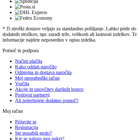
* Ti stroški dostave veljajo za standardno pošiljanje. Lahko pride do
dodatnih stroškov, npr. zaradi teže, velikosti ali lastnosti izdelkov. Te
informacije najdete neposredno v opisu izdelka.
Pomoč in podpora
Načini plačila
Kako oddati naročilo
Odprema in dostava naročila
Moj uporabniški račun
Vračila
Akcije in unovčitev darilnih bonov
Poslovni partnerji
Ali potrebujete dodatno pomoč?
Moj račun
Prijavite se
Registracija
Ste pozabili geslo?
Kje se nahaja moj paket?