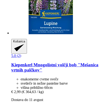
Košarica
5.0 (2)
Kiepenkerl
Mnogolistni volčji bob "Mešanica
vrtnih palčkov"
enakomerne cvetne sveče
svetleče in nežne pastelne barve
višina približno 60cm
€ 2,99
(€ 364,63 / kg)
Dostava do 11 avgust