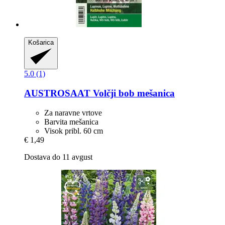
Košarica
5.0 (1)
AUSTROSAAT
Volčji bob mešanica
Za naravne vrtove
Barvita mešanica
Visok pribl. 60 cm
€ 1,49
Dostava do 11 avgust