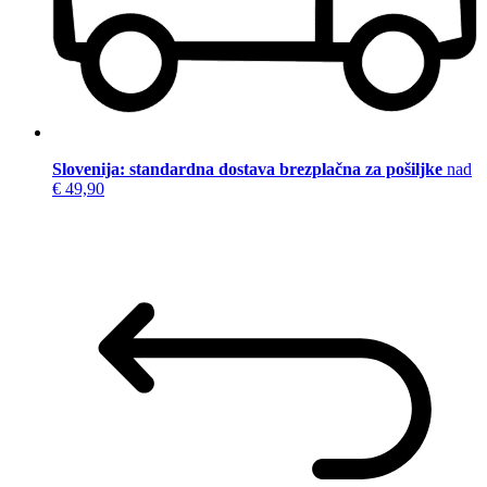
Slovenija: standardna dostava brezplačna za pošiljke
nad
€ 49,90