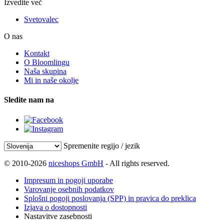
Izvedite več
Svetovalec
O nas
Kontakt
O Bloomlingu
Naša skupina
Mi in naše okolje
Sledite nam na
Spremenite regijo / jezik
© 2010-2026
niceshops GmbH
- All rights reserved.
Impresum in pogoji uporabe
Varovanje osebnih podatkov
Splošni pogoji poslovanja (SPP) in pravica do preklica
Izjava o dostopnosti
Nastavitve zasebnosti