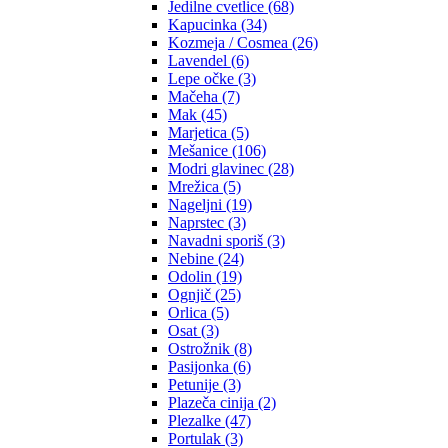
Jedilne cvetlice (68)
Kapucinka (34)
Kozmeja / Cosmea (26)
Lavendel (6)
Lepe očke (3)
Mačeha (7)
Mak (45)
Marjetica (5)
Mešanice (106)
Modri glavinec (28)
Mrežica (5)
Nageljni (19)
Naprstec (3)
Navadni sporiš (3)
Nebine (24)
Odolin (19)
Ognjič (25)
Orlica (5)
Osat (3)
Ostrožnik (8)
Pasijonka (6)
Petunije (3)
Plazeča cinija (2)
Plezalke (47)
Portulak (3)