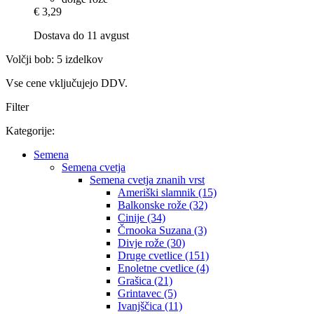
€ 3,29
Dostava do 11 avgust
Volčji bob: 5 izdelkov
Vse cene vključujejo DDV.
Filter
Kategorije:
Semena
Semena cvetja
Semena cvetja znanih vrst
Ameriški slamnik (15)
Balkonske rože (32)
Cinije (34)
Črnooka Suzana (3)
Divje rože (30)
Druge cvetlice (151)
Enoletne cvetlice (4)
Grašica (21)
Grintavec (5)
Ivanjščica (11)