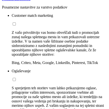
Posamezne nastavitve za varstvo podatkov
Customer match marketing
Z vašo privolitvijo vas bomo obveščali tudi o promocijah
zunaj našega spletnega mesta in vam prikazovali ustrezne
izdelke. V ta namen vaše šifrirane osebne podatke
sinhroniziramo z naslednjimi zunanjimi ponudniki in
uporabljamo njihove spletne oglaševalske kanale, če že
uporabljate njihove storitve:
Bing, Criteo, Meta, Google, LinkedIn, Pinterest, TikTok
Oglaševanje
S sprejetjem teh storitev vam lahko prikazujemo oglase,
prilagojene vašim interesom, sponzorirane vsebine ali
promocije za naše spletno mesto ali izdelke, ki temleljijo na
osnovi vašega vedenja pri brskanju in nakupovanju, ter
merimo njihov uspeh. Z vašim soglasjem na tej spletni strani