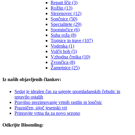
Repati ščir (3)
Rožlin (13)
Slezenovec (12)
Sončnice (50)
Specialitete (29)
Spominčice (6)
Suha roža (8)
Trajnice in trave (107)
Vodenka (1)
Volčji bob (5)
Vzhodna črnika (10)
Zvončica (8)
Žametnice (25)
Iz naših objavljenih člankov:
Sedaj je idealen čas za sajenje spomladanskih čebulic in
spravilo ostalih
Pravilno prezimovanje vrtnih rastlin in lončnic
Prazničen, sijoč jesenski vrt
Pripravite vrtna tla za novo sezono
Odkrijte Bloomling: