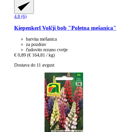
4.8 (6)
Kiepenkerl
Volčji bob "Poletna mešanica"
barvita mešanica
za pozdrav
čudovito rezano cvetje
€ 0,89
(€ 164,81 / kg)
Dostava do 11 avgust