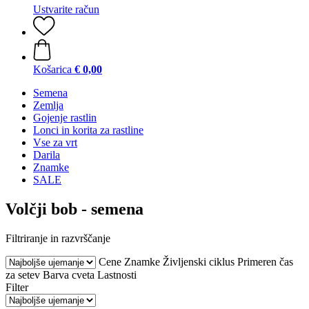
Ustvarite račun
Košarica
€ 0,00
Semena
Zemlja
Gojenje rastlin
Lonci in korita za rastline
Vse za vrt
Darila
Znamke
SALE
Volčji bob - semena
Filtriranje in razvrščanje
Cene
Znamke
Življenski ciklus
Primeren čas
za setev
Barva cveta
Lastnosti
Filter