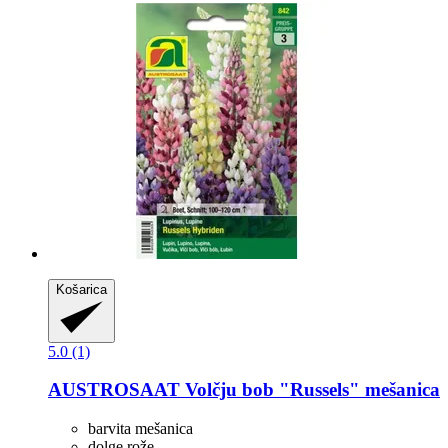
Košarica
5.0 (1)
AUSTROSAAT
Volčju bob "Russels" mešanica
barvita mešanica
dolge rože