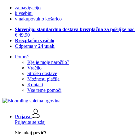
za navigacijo
k vsebini
v nakupovalno košarico
Slovenija: standardna dostava brezplačna za pošiljke
nad
€ 49,90
Brezplačno vračilo
Odprema v
24 urah
Pomoč
Kje je moje naročilo?
Vračilo
Stroški dostave
Možnosti plačila
Kontakt
Vse teme pomoči
Prijava
Prijavite se zdaj
Ste tukaj
prvič?