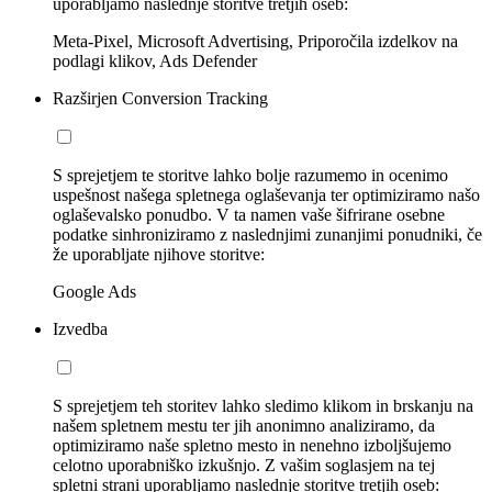
uporabljamo naslednje storitve tretjih oseb:
Meta-Pixel, Microsoft Advertising, Priporočila izdelkov na
podlagi klikov, Ads Defender
Razširjen Conversion Tracking
S sprejetjem te storitve lahko bolje razumemo in ocenimo
uspešnost našega spletnega oglaševanja ter optimiziramo našo
oglaševalsko ponudbo. V ta namen vaše šifrirane osebne
podatke sinhroniziramo z naslednjimi zunanjimi ponudniki, če
že uporabljate njihove storitve:
Google Ads
Izvedba
S sprejetjem teh storitev lahko sledimo klikom in brskanju na
našem spletnem mestu ter jih anonimno analiziramo, da
optimiziramo naše spletno mesto in nenehno izboljšujemo
celotno uporabniško izkušnjo. Z vašim soglasjem na tej
spletni strani uporabljamo naslednje storitve tretjih oseb: