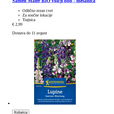
Samen Maier
BIO volčji bob -​ mešanica
Odlično rezan cvet
Za sončne lokacije
Trajnica
€ 2,99
Dostava do 11 avgust
Košarica