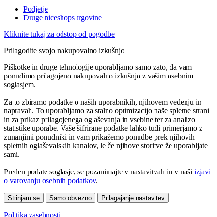
Podjetje
Druge niceshops trgovine
Kliknite tukaj za odstop od pogodbe
Prilagodite svojo nakupovalno izkušnjo
Piškotke in druge tehnologije uporabljamo samo zato, da vam
ponudimo prilagojeno nakupovalno izkušnjo z vašim osebnim
soglasjem.
Za to zbiramo podatke o naših uporabnikih, njihovem vedenju in
napravah. To uporabljamo za stalno optimizacijo naše spletne strani
in za prikaz prilagojenega oglaševanja in vsebine ter za analizo
statistike uporabe. Vaše šifrirane podatke lahko tudi primerjamo z
zunanjimi ponudniki in vam prikažemo ponudbe prek njihovih
spletnih oglaševalskih kanalov, le če njihove storitve že uporabljate
sami.
Preden podate soglasje, se pozanimajte v nastavitvah in v naši
izjavi
o varovanju osebnih podatkov
.
Strinjam se
Samo obvezno
Prilagajanje nastavitev
Politika zasebnosti