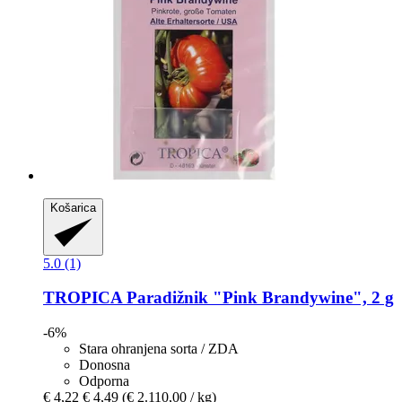
Košarica
5.0 (1)
TROPICA
Paradižnik "Pink Brandywine", 2 g
-6%
Stara ohranjena sorta / ZDA
Donosna
Odporna
€ 4,22
€ 4,49
(€ 2.110,00 / kg)