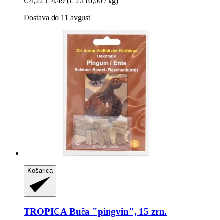
€ 4,22
€ 4,49
(€ 2.110,00 / kg)
Dostava do 11 avgust
Košarica
TROPICA
Buča "pingvin", 15 zrn.