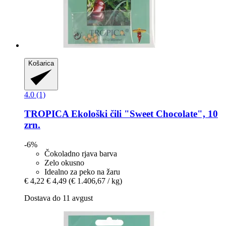
Košarica
4.0 (1)
TROPICA
Ekološki čili "Sweet Chocolate", 10
zrn.
-6%
Čokoladno rjava barva
Zelo okusno
Idealno za peko na žaru
€ 4,22
€ 4,49
(€ 1.406,67 / kg)
Dostava do 11 avgust