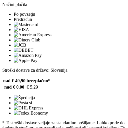
Načini plačila
Po povzetju
Predračun
Stroški dostave za državo: Slovenija
nad € 49,90
brezplačno*
nad € 0,00
€ 5,29
* Ti stroški dostave veljajo za standardno pošiljanje. Lahko pride do
dodatnih stroškov, npr. zaradi teže, velikosti ali lastnosti izdelkov. Te