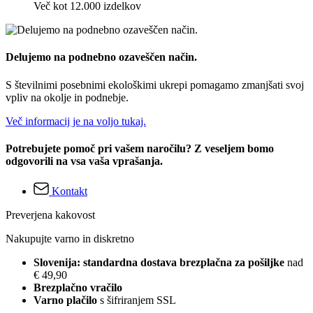
Več kot 12.000 izdelkov
Delujemo na podnebno ozaveščen način.
S številnimi posebnimi ekološkimi ukrepi pomagamo zmanjšati svoj
vpliv na okolje in podnebje.
Več informacij je na voljo tukaj.
Potrebujete pomoč pri vašem naročilu? Z veseljem bomo
odgovorili na vsa vaša vprašanja.
Kontakt
Preverjena kakovost
Nakupujte varno in diskretno
Slovenija: standardna dostava brezplačna za pošiljke
nad
€ 49,90
Brezplačno vračilo
Varno plačilo
s šifriranjem SSL