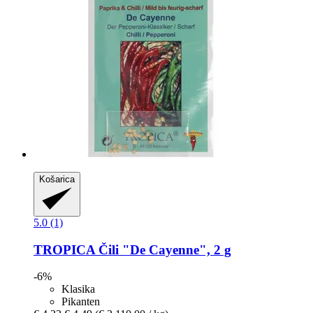
Košarica
5.0 (1)
TROPICA
Čili "De Cayenne", 2 g
-6%
Klasika
Pikanten