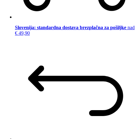
Slovenija: standardna dostava brezplačna za pošiljke
nad
€ 49,90