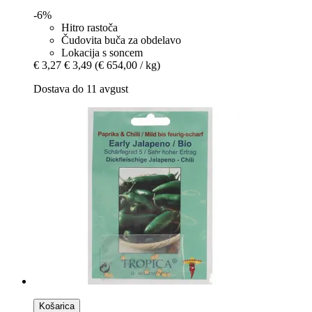
-6%
Hitro rastoča
Čudovita buča za obdelavo
Lokacija s soncem
€ 3,27
€ 3,49
(€ 654,00 / kg)
Dostava do 11 avgust
Košarica