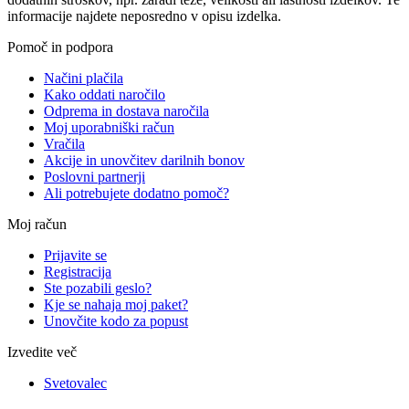
informacije najdete neposredno v opisu izdelka.
Pomoč in podpora
Načini plačila
Kako oddati naročilo
Odprema in dostava naročila
Moj uporabniški račun
Vračila
Akcije in unovčitev darilnih bonov
Poslovni partnerji
Ali potrebujete dodatno pomoč?
Moj račun
Prijavite se
Registracija
Ste pozabili geslo?
Kje se nahaja moj paket?
Unovčite kodo za popust
Izvedite več
Svetovalec