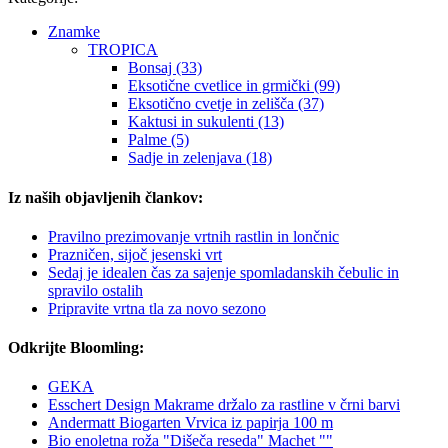
Znamke
TROPICA
Bonsaj (33)
Eksotične cvetlice in grmički (99)
Eksotično cvetje in zelišča (37)
Kaktusi in sukulenti (13)
Palme (5)
Sadje in zelenjava (18)
Iz naših objavljenih člankov:
Pravilno prezimovanje vrtnih rastlin in lončnic
Prazničen, sijoč jesenski vrt
Sedaj je idealen čas za sajenje spomladanskih čebulic in
spravilo ostalih
Pripravite vrtna tla za novo sezono
Odkrijte Bloomling:
GEKA
Esschert Design Makrame držalo za rastline v črni barvi
Andermatt Biogarten Vrvica iz papirja 100 m
Bio enoletna roža "Dišeča reseda" Machet ""