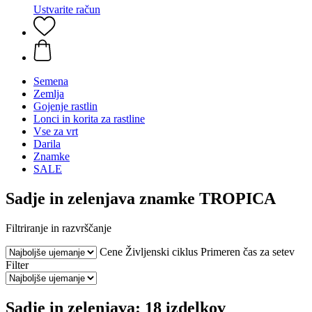
Ustvarite račun
Semena
Zemlja
Gojenje rastlin
Lonci in korita za rastline
Vse za vrt
Darila
Znamke
SALE
Sadje in zelenjava znamke TROPICA
Filtriranje in razvrščanje
Cene
Življenski ciklus
Primeren čas za setev
Filter
Sadje in zelenjava: 18 izdelkov