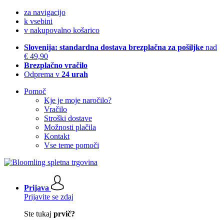
za navigacijo
k vsebini
v nakupovalno košarico
Slovenija: standardna dostava brezplačna za pošiljke
nad
€ 49,90
Brezplačno vračilo
Odprema v
24 urah
Pomoč
Kje je moje naročilo?
Vračilo
Stroški dostave
Možnosti plačila
Kontakt
Vse teme pomoči
Prijava
Prijavite se zdaj
Ste tukaj
prvič?