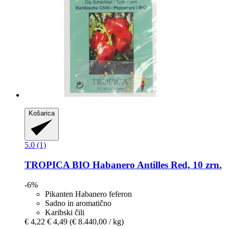
Košarica
5.0 (1)
TROPICA
BIO Habanero Antilles Red, 10 zrn.
-6%
Pikanten Habanero feferon
Sadno in aromatično
Karibski čili
€ 4,22
€ 4,49
(€ 8.440,00 / kg)