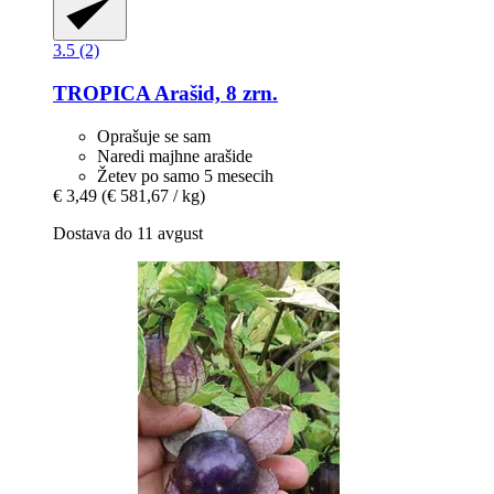
3.5 (2)
TROPICA
Arašid, 8 zrn.
Oprašuje se sam
Naredi majhne arašide
Žetev po samo 5 mesecih
€ 3,49
(€ 581,67 / kg)
Dostava do 11 avgust