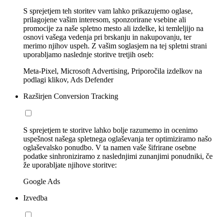
S sprejetjem teh storitev vam lahko prikazujemo oglase,
prilagojene vašim interesom, sponzorirane vsebine ali
promocije za naše spletno mesto ali izdelke, ki temleljijo na
osnovi vašega vedenja pri brskanju in nakupovanju, ter
merimo njihov uspeh. Z vašim soglasjem na tej spletni strani
uporabljamo naslednje storitve tretjih oseb:
Meta-Pixel, Microsoft Advertising, Priporočila izdelkov na
podlagi klikov, Ads Defender
Razširjen Conversion Tracking
S sprejetjem te storitve lahko bolje razumemo in ocenimo
uspešnost našega spletnega oglaševanja ter optimiziramo našo
oglaševalsko ponudbo. V ta namen vaše šifrirane osebne
podatke sinhroniziramo z naslednjimi zunanjimi ponudniki, če
že uporabljate njihove storitve:
Google Ads
Izvedba