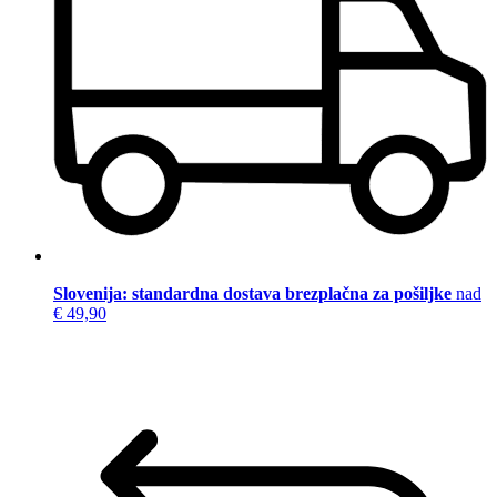
Slovenija: standardna dostava brezplačna za pošiljke
nad
€ 49,90