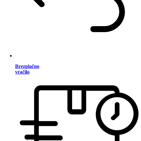
Brezplačno
vračilo