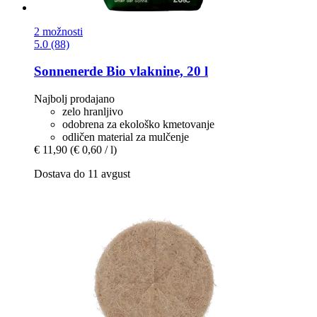
2 možnosti
5.0 (88)
Sonnenerde
Bio vlaknine, 20 l
Najbolj prodajano
zelo hranljivo
odobrena za ekološko kmetovanje
odličen material za mulčenje
€ 11,90
(€ 0,60 / l)
Dostava do 11 avgust