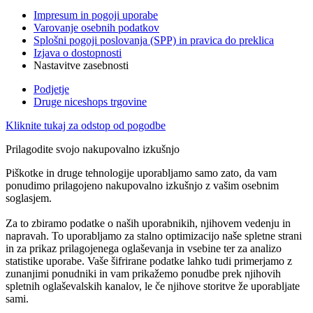
Impresum in pogoji uporabe
Varovanje osebnih podatkov
Splošni pogoji poslovanja (SPP) in pravica do preklica
Izjava o dostopnosti
Nastavitve zasebnosti
Podjetje
Druge niceshops trgovine
Kliknite tukaj za odstop od pogodbe
Prilagodite svojo nakupovalno izkušnjo
Piškotke in druge tehnologije uporabljamo samo zato, da vam
ponudimo prilagojeno nakupovalno izkušnjo z vašim osebnim
soglasjem.
Za to zbiramo podatke o naših uporabnikih, njihovem vedenju in
napravah. To uporabljamo za stalno optimizacijo naše spletne strani
in za prikaz prilagojenega oglaševanja in vsebine ter za analizo
statistike uporabe. Vaše šifrirane podatke lahko tudi primerjamo z
zunanjimi ponudniki in vam prikažemo ponudbe prek njihovih
spletnih oglaševalskih kanalov, le če njihove storitve že uporabljate
sami.