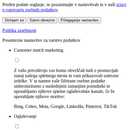
Preden podate soglasje, se pozanimajte v nastavitvah in v naši
izjavi
o varovanju osebnih podatkov
.
Strinjam se
Samo obvezno
Prilagajanje nastavitev
Politika zasebnosti
Posamezne nastavitve za varstvo podatkov
Customer match marketing
Z vašo privolitvijo vas bomo obveščali tudi o promocijah
zunaj našega spletnega mesta in vam prikazovali ustrezne
izdelke. V ta namen vaše šifrirane osebne podatke
sinhroniziramo z naslednjimi zunanjimi ponudniki in
uporabljamo njihove spletne oglaševalske kanale, če že
uporabljate njihove storitve:
Bing, Criteo, Meta, Google, LinkedIn, Pinterest, TikTok
Oglaševanje