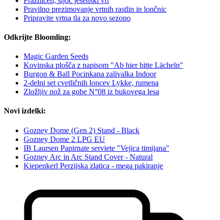
Prazničen, sijoč jesenski vrt
Pravilno prezimovanje vrtnih rastlin in lončnic
Pripravite vrtna tla za novo sezono
Odkrijte Bloomling:
Magic Garden Seeds
Kovinska plošča z napisom "Ab hier bitte Lächeln"
Burgon & Ball Pocinkana zalivalka Indoor
2-delni set cvetličnih loncev Lykke, rumena
Zložljiv nož za gobe N°08 iz bukovega lesa
Novi izdelki:
Gozney Dome (Gen 2) Stand - Black
Gozney Dome 2 LPG EU
IB Laursen Papirnate serviete "Vejica timijana"
Gozney Arc in Arc Stand Cover - Natural
Kiepenkerl Perzijska zlatica - mega pakiranje