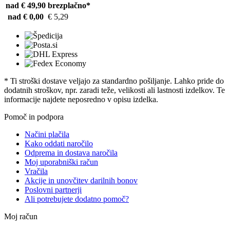
nad € 49,90
brezplačno*
nad € 0,00
€ 5,29
* Ti stroški dostave veljajo za standardno pošiljanje. Lahko pride do
dodatnih stroškov, npr. zaradi teže, velikosti ali lastnosti izdelkov. Te
informacije najdete neposredno v opisu izdelka.
Pomoč in podpora
Načini plačila
Kako oddati naročilo
Odprema in dostava naročila
Moj uporabniški račun
Vračila
Akcije in unovčitev darilnih bonov
Poslovni partnerji
Ali potrebujete dodatno pomoč?
Moj račun