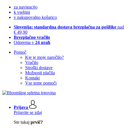
za navigacijo
k vsebini
v nakupovalno košarico
Slovenija: standardna dostava brezplačna za pošiljke
nad
€ 49,90
Brezplačno vračilo
Odprema v
24 urah
Pomoč
Kje je moje naročilo?
Vračilo
Stroški dostave
Možnosti plačila
Kontakt
Vse teme pomoči
Prijava
Prijavite se zdaj
Ste tukaj
prvič?