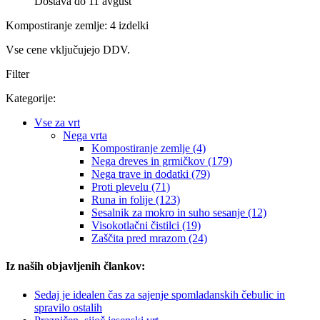
Dostava do 11 avgust
Kompostiranje zemlje: 4 izdelki
Vse cene vključujejo DDV.
Filter
Kategorije:
Vse za vrt
Nega vrta
Kompostiranje zemlje (4)
Nega dreves in grmičkov (179)
Nega trave in dodatki (79)
Proti plevelu (71)
Runa in folije (123)
Sesalnik za mokro in suho sesanje (12)
Visokotlačni čistilci (19)
Zaščita pred mrazom (24)
Iz naših objavljenih člankov:
Sedaj je idealen čas za sajenje spomladanskih čebulic in
spravilo ostalih