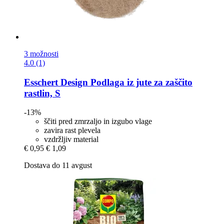
3 možnosti
4.0 (1)
Esschert Design
Podlaga iz jute za zaščito
rastlin, S
-13%
ščiti pred zmrzaljo in izgubo vlage
zavira rast plevela
vzdržljiv material
€ 0,95
€ 1,09
Dostava do 11 avgust