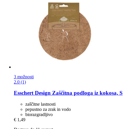
3 možnosti
2.0 (1)
Esschert Design
Zaščitna podloga iz kokosa, S
zaščitne lastnosti
pepustno za zrak in vodo
biorazgradljivo
€ 1,49