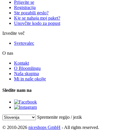
Prijavite se
Registracija
Ste pozabili geslo?
Kje se nahaja moj paket?
Unovčite kodo za popust
Izvedite več
Svetovalec
O nas
Kontakt
O Bloomlingu
Naša skupina
Mi in naše okolje
Sledite nam na
Spremenite regijo / jezik
© 2010-2026
niceshops GmbH
- All rights reserved.