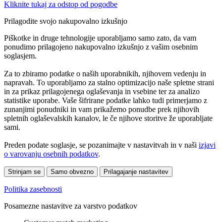
Kliknite tukaj za odstop od pogodbe
Prilagodite svojo nakupovalno izkušnjo
Piškotke in druge tehnologije uporabljamo samo zato, da vam
ponudimo prilagojeno nakupovalno izkušnjo z vašim osebnim
soglasjem.
Za to zbiramo podatke o naših uporabnikih, njihovem vedenju in
napravah. To uporabljamo za stalno optimizacijo naše spletne strani
in za prikaz prilagojenega oglaševanja in vsebine ter za analizo
statistike uporabe. Vaše šifrirane podatke lahko tudi primerjamo z
zunanjimi ponudniki in vam prikažemo ponudbe prek njihovih
spletnih oglaševalskih kanalov, le če njihove storitve že uporabljate
sami.
Preden podate soglasje, se pozanimajte v nastavitvah in v naši
izjavi
o varovanju osebnih podatkov
.
Strinjam se
Samo obvezno
Prilagajanje nastavitev
Politika zasebnosti
Posamezne nastavitve za varstvo podatkov