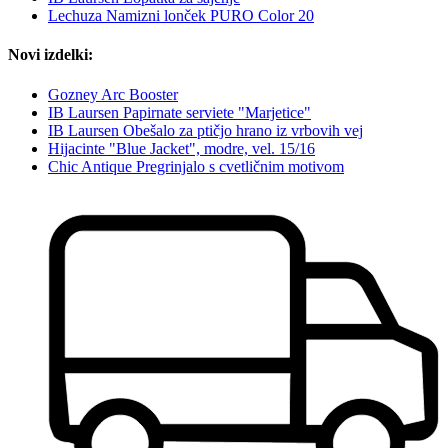
Lechuza Namizni lonček PURO Color 20
Novi izdelki:
Gozney Arc Booster
IB Laursen Papirnate serviete "Marjetice"
IB Laursen Obešalo za ptičjo hrano iz vrbovih vej
Hijacinte "Blue Jacket", modre, vel. 15/16
Chic Antique Pregrinjalo s cvetličnim motivom