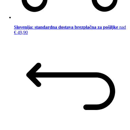
Slovenija: standardna dostava brezplačna za pošiljke
nad
€ 49,90