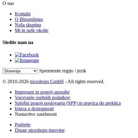
O nas
Kontakt
O Bloomlingu
Naša skupina
Mi in naše okolje
Sledite nam na
Spremenite regijo / jezik
© 2010-2026
niceshops GmbH
- All rights reserved.
Impresum in pogoji uporabe
Varovanje osebnih podatkov
Splošni pogoji poslovanja (SPP) in pravica do preklica
Izjava o dostopnosti
Nastavitve zasebnosti
Podjetje
Druge niceshops trgovine