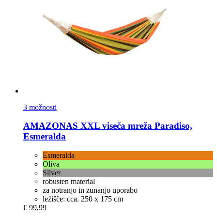
3 možnosti
AMAZONAS
XXL viseča mreža Paradiso,
Esmeralda
Esmeralda
Oliva
Silver
robusten material
za notranjo in zunanjo uporabo
ležišče: cca. 250 x 175 cm
€ 99,99