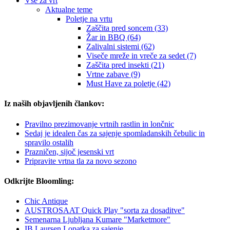
Vse za vrt
Aktualne teme
Poletje na vrtu
Zaščita pred soncem (33)
Žar in BBQ (64)
Zalivalni sistemi (62)
Viseče mreže in vreče za sedet (7)
Zaščita pred insekti (21)
Vrtne zabave (9)
Must Have za poletje (42)
Iz naših objavljenih člankov:
Pravilno prezimovanje vrtnih rastlin in lončnic
Sedaj je idealen čas za sajenje spomladanskih čebulic in
spravilo ostalih
Prazničen, sijoč jesenski vrt
Pripravite vrtna tla za novo sezono
Odkrijte Bloomling:
Chic Antique
AUSTROSAAT Quick Play "sorta za dosaditve"
Semenarna Ljubljana Kumare "Marketmore"
IB Laursen Lopatka za sajenje