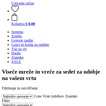
Ustvarite račun
Košarica
€ 0,00
Semena
Zemlja
Gojenje rastlin
Lonci in korita za rastline
Vse za vrt
Darila
Znamke
SALE
Viseče mreže in vreče za sedet za udobje
na vašem vrtu
Filtriranje in razvrščanje
Cene
Vrste izdelkov
Znamke
Filter