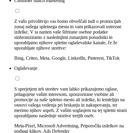
Customer match marketing
Z vašo privolitvijo vas bomo obveščali tudi o promocijah
zunaj našega spletnega mesta in vam prikazovali ustrezne
izdelke. V ta namen vaše šifrirane osebne podatke
sinhroniziramo z naslednjimi zunanjimi ponudniki in
uporabljamo njihove spletne oglaševalske kanale, če že
uporabljate njihove storitve:
Bing, Criteo, Meta, Google, LinkedIn, Pinterest, TikTok
Oglaševanje
S sprejetjem teh storitev vam lahko prikazujemo oglase,
prilagojene vašim interesom, sponzorirane vsebine ali
promocije za naše spletno mesto ali izdelke, ki temleljijo na
osnovi vašega vedenja pri brskanju in nakupovanju, ter
merimo njihov uspeh. Z vašim soglasjem na tej spletni strani
uporabljamo naslednje storitve tretjih oseb:
Meta-Pixel, Microsoft Advertising, Priporočila izdelkov na
podlagi klikov, Ads Defender