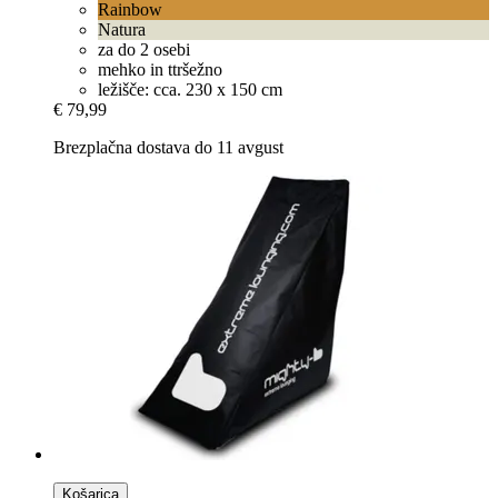
Rainbow
Natura
za do 2 osebi
mehko in ttršežno
ležišče: cca. 230 x 150 cm
€ 79,99
Brezplačna dostava do 11 avgust
Košarica