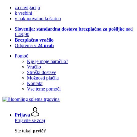
za navigacijo
k vsebini
v nakupovalno košarico
Slovenija: standardna dostava brezplačna za pošiljke
nad
€ 49,90
Brezplačno vračilo
Odprema v
24 urah
Pomoč
Kje je moje naročilo?
Vračilo
Stroški dostave
Možnosti plačila
Kontakt
Vse teme pomoči
Prijava
Prijavite se zdaj
Ste tukaj
prvič?