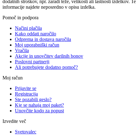
dodatnih stroškov, npr. zaradi teže, velikosti ali lastnosti izdelkov. Te
informacije najdete neposredno v opisu izdelka.
Pomoč in podpora
Načini plačila
Kako oddati naročilo
Odprema in dostava naročila
Moj uporabniški račun
Vračila
Akcije in unovčitev darilnih bonov
Poslovni partnerji
Ali potrebujete dodatno pomoč?
Moj račun
Prijavite se
Registracija
Ste pozabili geslo?
Kje se nahaja moj paket?
Unovčite kodo za popust
Izvedite več
Svetovalec