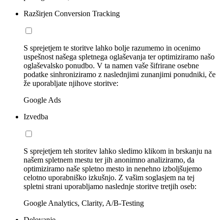
Razširjen Conversion Tracking
S sprejetjem te storitve lahko bolje razumemo in ocenimo
uspešnost našega spletnega oglaševanja ter optimiziramo našo
oglaševalsko ponudbo. V ta namen vaše šifrirane osebne
podatke sinhroniziramo z naslednjimi zunanjimi ponudniki, če
že uporabljate njihove storitve:
Google Ads
Izvedba
S sprejetjem teh storitev lahko sledimo klikom in brskanju na
našem spletnem mestu ter jih anonimno analiziramo, da
optimiziramo naše spletno mesto in nenehno izboljšujemo
celotno uporabniško izkušnjo. Z vašim soglasjem na tej
spletni strani uporabljamo naslednje storitve tretjih oseb:
Google Analytics, Clarity, A/B-Testing
Delovanje